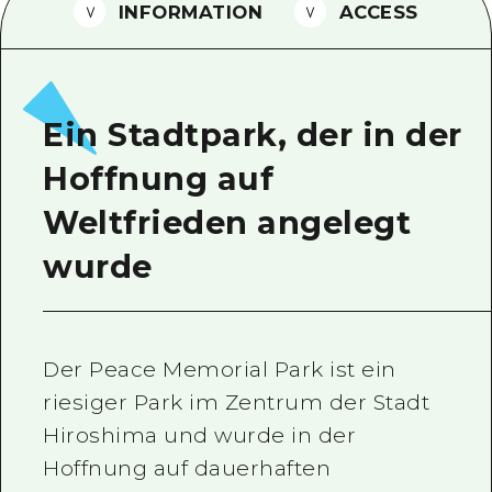
INFORMATION
ACCESS
Ein freiwilliger Führer
Videos von Hiroshima
FAQs
Ein Stadtpark, der in der
Foto-Download
Hoffnung auf
Transportinformationen bei Kata
Weltfrieden angelegt
wurde
Der Peace Memorial Park ist ein
riesiger Park im Zentrum der Stadt
Hiroshima und wurde in der
Hoffnung auf dauerhaften