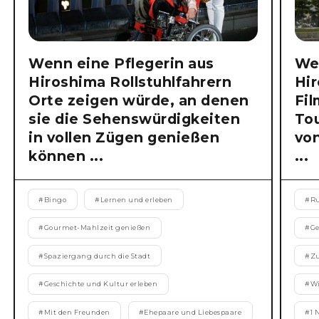
Wenn eine Pflegerin aus
Wen
Hiroshima Rollstuhlfahrern
Hi
Orte zeigen würde, an denen
Fil
sie die Sehenswürdigkeiten
Tou
in vollen Zügen genießen
vo
können ...
...
#
Bingo
#
Lernen und erleben
#
Ru
#
Gourmet-Mahlzeit genießen
#
Ge
#
Spaziergang durch die Stadt
#
Zu
#
Geschichte und Kultur erleben
#
Wi
#
Mit den Freunden
#
Ehepaare und Liebespaare
#
1 