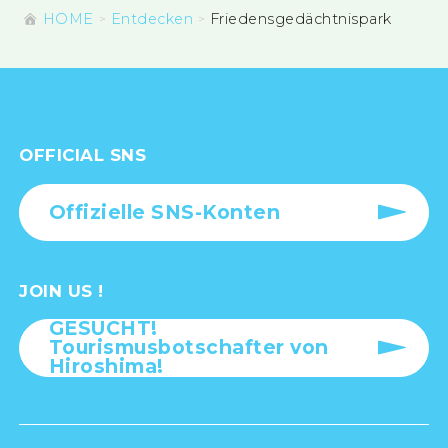
HOME
Entdecken
Friedensgedächtnispark
OFFICIAL SNS
Offizielle SNS-Konten
JOIN US !
GESUCHT!
Tourismusbotschafter von
Hiroshima!