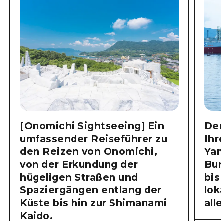
[Onomichi Sightseeing] Ein
Der
umfassender Reiseführer zu
Ihr
den Reizen von Onomichi,
Ya
von der Erkundung der
Bu
hügeligen Straßen und
bis
Spaziergängen entlang der
lok
Küste bis hin zur Shimanami
all
Kaido.