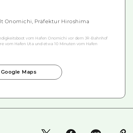
t Onomichi, Präfektur Hiroshima
digkeitsboot vom Hafen Onomichi vor dem JR-Bahnhof
hre vom Hafen Uta und etwa 10 Minuten vom Hafen
Google Maps