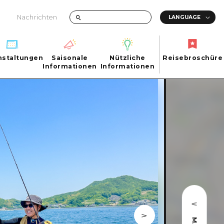
Nachrichten
nstaltungen
Saisonale
Nützliche
Reisebroschüre
hen
nstaltungen
Informationen
Informationen
Reisebroschüre
Saisonale
Nützliche
Informationen
Informationen
ma City
FAQs
ty
Foto-Download
Transportinformationen bei Katastrophen
ma
uchi