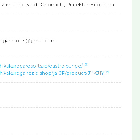
himacho, Stadt Onomichi, Präfektur Hiroshima
regaresorts@gmail.com
chikakuregaresorts.jp/gastrolounge/
chikakurega.rezio.shop/ja-JP/product/JYKJIY