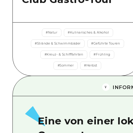
#
Natur
#
Kulinarisches & Alkohol
#
Strände & Schwimmbäder
#
Geführte Touren
#
Kreuz- & Schifffahrten
#
Frühling
#
Sommer
#
Herbst
INFOR
Eine von einer lo