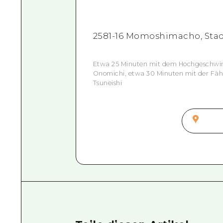
2581-16 Momoshimacho, Stad
Etwa 25 Minuten mit dem Hochgeschwin
Onomichi, etwa 30 Minuten mit der Fä
Tsuneishi