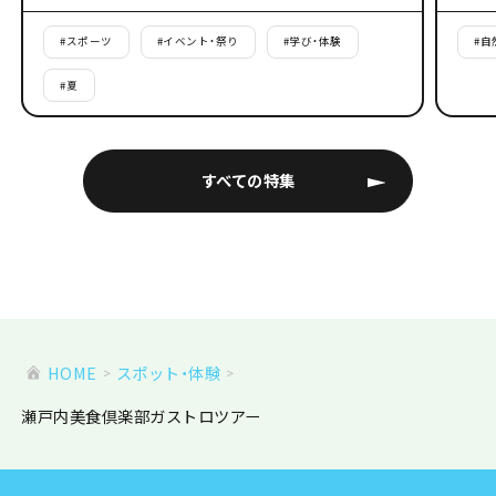
#
スポーツ
#
イベント・祭り
#
学び・体験
#
自
#
夏
すべての特集
HOME
スポット・体験
瀬戸内美食倶楽部ガストロツアー