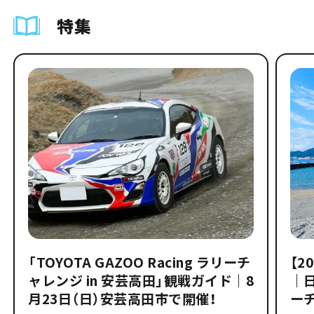
特集
「TOYOTA GAZOO Racing ラリーチ
【2
ャレンジ in 安芸高田」観戦ガイド｜8
｜
月23日（日）安芸高田市で開催！
ー