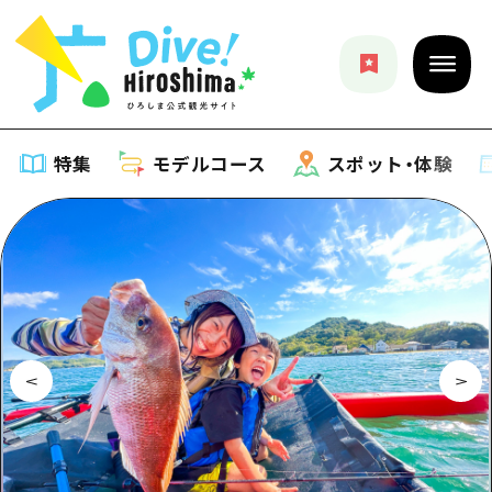
特集
モデルコース
スポット・体験
特集
特集一覧
モデルコース
おすすめ
モデルコース一覧
スポット・体験
アート
Dive! Hiroshima 公式ガイド
スポット・体験一覧
イベント・祭り
イベント
広島もしもトラベル
広島市周辺
グルメ・酒