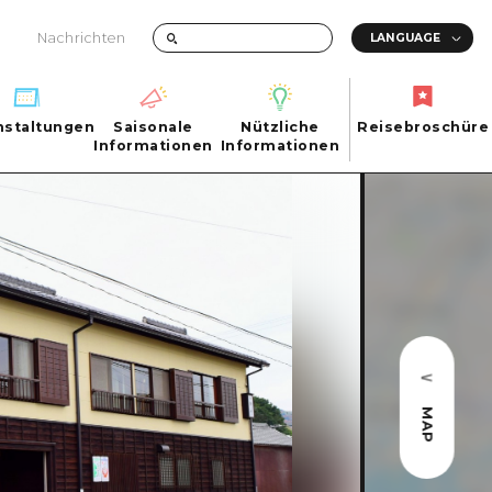
Nachrichten
nstaltungen
Saisonale
Nützliche
Reisebroschüre
hen
nstaltungen
Informationen
Informationen
Reisebroschüre
Saisonale
Nützliche
Informationen
Informationen
ma City
FAQs
ty
Foto-Download
Transportinformationen bei Katastrophen
MAP
ma
uchi