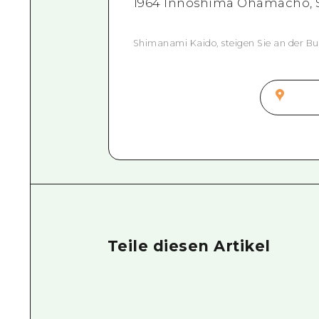
1964 Innoshima Ohamacho, 
Shimanami Kaido, steigen Sie an der Bu
Teile diesen Artikel