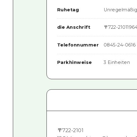
Ruhetag
Unregelmäßig
die Anschrift
〒
722-2101
196
Telefonnummer
0845-24-0616
Parkhinweise
3 Einheiten
〒
722-2101