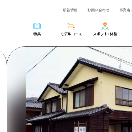
新着情報
お問い合わせ
事業者
一覧
サイクリング
広島おもてなしパス
スポット・体験一覧
学び・体験
広島市周辺
弾丸
広島市周辺
ガイドブック
shima 公式ガイド
ショッピング
HIROSHIMA FREE Wi-Fi
定番
安芸
日帰り
安芸
広島県の魅力を動
特集
モデルコース
スポット・体験
ラベル
スポーツ
観光案内所
歴史・文化
備後
半日
備後
よくあるご質問
特集
モデルコース
スポット・体験
日常
ナイトライフ
広島県を訪れる外国人旅行者向け情報一覧
癒し
備北
1泊2日
備北
メディア掲載情報
世界遺産
ボランティアガイド
自然
芸北
2泊3日
芸北
フォトダウンロー
覧
モデルコース一覧
お役立ち情報一覧
サイクリング
スポット・体験一覧
学び・体験
広島市周辺
広島おもてなしパス
弾丸
広
ユニバーサルツーリズム
宮島周辺
宮島周辺
関連リンク
め
Dive! Hiroshima 公式ガイド
アクセス
ショッピング
定番
安芸
HIROSHIMA FREE Wi-Fi
日帰
安
山口県東部
山口県東部
広島もしもトラベル
二次交通まとめ
スポーツ
歴史・文化
備後
観光案内所
半日
備
愛媛県
ト・祭り
あたらしい非日常
施設の混雑状況のお知らせ
ナイトライフ
癒し
備北
広島県を訪れる外国人旅行
1泊
備
島根県
・酒
お得な周遊チケット
世界遺産
自然
芸北
ボランティアガイド
2泊
芸
手荷物預かり・配送サービス
宮島周辺
ユニバーサルツーリズム
宮
山口県東部
山
愛