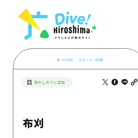
お役立ち情報一覧
特集一覧
モデルコース
アクセス
おすすめ
Dive! Hiro
二次交通まとめ
アート
広島もしもト
施設の混雑状況のお知らせ
イベント・祭り
あたらしい非
お得な周遊チケット
グルメ・酒
HOME
スポット・体験
特集一
手荷物預かり・配送サービス
おすす
旅のしおりに追加
アート
イベン
グルメ
布刈