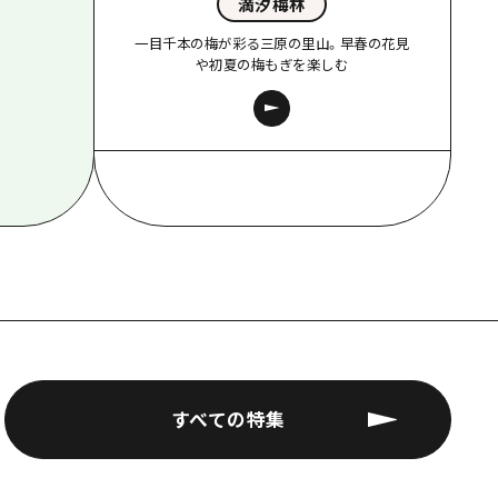
満汐梅林
一目千本の梅が彩る三原の里山。早春の花見
や初夏の梅もぎを楽しむ
すべての特集