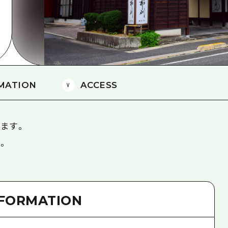
島
MATION
ACCESS
ます。
。
NFORMATION