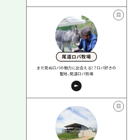
尾道ロバ牧場
まだ見ぬロバの魅力に出会える！？ロバ好きの
聖地、尾道ロバ牧場