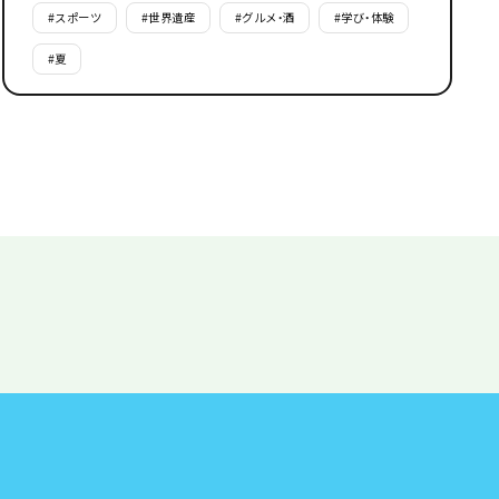
#
スポーツ
#
世界遺産
#
グルメ・酒
#
学び・体験
#
夏