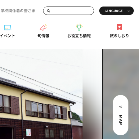
・学校関係者の皆さま
画でご紹介！
イベント
旬情報
お役立ち情報
旅のしおり
イベント
旬情報
お役立ち情報
旅のしおり
ド
島市周辺
ガイドブック
り
芸
広島県の魅力を動画でご紹介！
後
よくあるご質問
者向け情報一覧
2日
北
メディア掲載情報
3日
北
フォトダウンロード
島周辺
関連リンク
MAP
口県東部
媛県