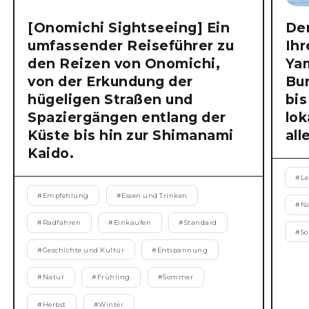
[Onomichi Sightseeing] Ein
Der
umfassender Reiseführer zu
Ihr
den Reizen von Onomichi,
Ya
von der Erkundung der
Bu
hügeligen Straßen und
bis
Spaziergängen entlang der
lok
Küste bis hin zur Shimanami
all
Kaido.
#
Le
#
Empfehlung
#
Essen und Trinken
#
N
#
Radfahren
#
Einkaufen
#
Standard
#
S
#
Geschichte und Kultur
#
Entspannung
#
Natur
#
Frühling
#
Sommer
#
Herbst
#
Winter