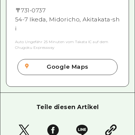
〒
731-0737
54-7 Ikeda, Midoricho, Akitakata-sh
i
Auto Ungefähr 25 Minuten vom Takata IC auf dem
Chugoku Expressway
Google Maps
Teile diesen Artikel