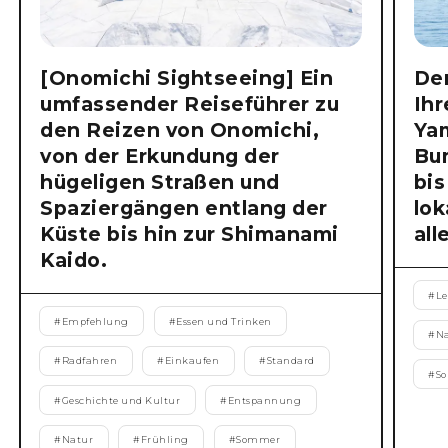
[Onomichi Sightseeing] Ein
Der
umfassender Reiseführer zu
Ihr
den Reizen von Onomichi,
Ya
von der Erkundung der
Bu
hügeligen Straßen und
bis
Spaziergängen entlang der
lok
Küste bis hin zur Shimanami
all
Kaido.
#
Le
#
Empfehlung
#
Essen und Trinken
#
N
#
Radfahren
#
Einkaufen
#
Standard
#
S
#
Geschichte und Kultur
#
Entspannung
#
Natur
#
Frühling
#
Sommer