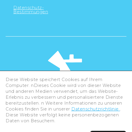
Datenschutz-
Bestimmungen
Diese Website speichert Cookies auf Ihrem
Computer. nDieses Cookie wird von dieser Website
und anderen Medien verwendet, um das Website-
Erlebnis zu verbessern und personalisiertere Dienste
©Hiroshima Tourism Association /
bereitzustellen. n Weitere Informationen zu unseren
Hiroshima Prefecture / Hiroshima City .
All rights reserved
Cookies finden Sie in unserer
Datenschutzrichtlinie
.
Diese Website verfolgt keine personenbezogenen
Daten von Besuchern.