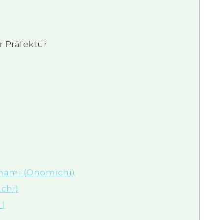
r Präfektur
nami (Onomichi)
chi)
 |