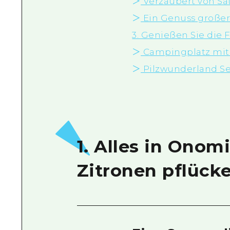
＞
Verzaubert von Sa
＞
Ein Genuss großer 
3. Genießen Sie die 
＞
Campingplatz mit h
＞
Pilzwunderland Ser
1. Alles in Onom
Zitronen pflücke