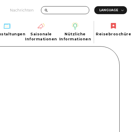
Nachrichten
nstaltungen
Saisonale
Nützliche
Reisebroschüre
hen
nstaltungen
Informationen
Informationen
Reisebroschüre
Saisonale
Nützliche
Informationen
Informationen
ma City
FAQs
ty
Foto-Download
Transportinformationen bei Katastrophen
ma
uchi