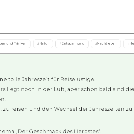
Östliches Yamaguchi
Ehime
Shimane
sen und Trinken
#
Natur
#
Entspannung
#
Nachtleben
#
He
e tolle Jahreszeit für Reiselustige.
 liegt noch in der Luft, aber schon bald sind di
en.
, zu reisen und den Wechsel der Jahreszeiten zu
Thema „Der Geschmack des Herbstes“.