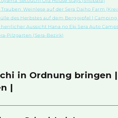
toyama: Setouchi Old House Stays (Shobara)
Trauben: Weinlese auf der Sera Daiho Farm (Krei
Fülle des Herbstes auf dem Berggipfel | Camping
errlicher Aussicht Hana no Eki Sera Auto Campsi
a-Pilzgarten (Sera-Bezirk)
ichi in Ordnung bringen 
n |