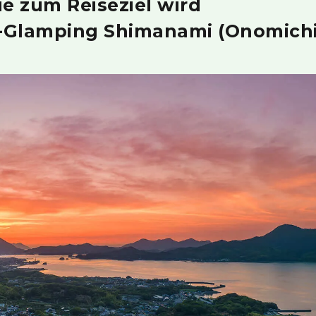
ie zum Reiseziel wird
-Glamping Shimanami (Onomichi