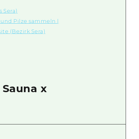
s Sera)
 und Pilze sammeln |
te (Bezirk Sera)
| Sauna x