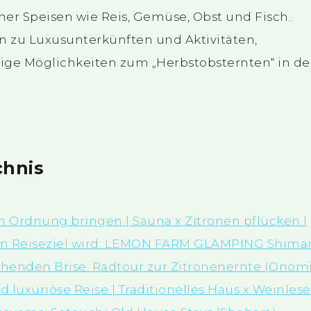
icher Speisen wie Reis, Gemüse, Obst und Fisch.
 zu Luxusunterkünften und Aktivitäten,
nige Möglichkeiten zum „Herbstobsternten“ in de
chnis
 in Ordnung bringen | Sauna x Zitronen pflücken |
em Reiseziel wird: LEMON FARM GLAMPING Shima
schenden Brise: Radtour zur Zitronenernte (Onomi
d luxuriöse Reise | Traditionelles Haus x Weinlese