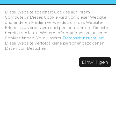
Diese Website speichert Cookies auf Ihrem
Computer. nDieses Cookie wird von dieser Website
und anderen Medien verwendet, um das Website-
Erlebnis zu verbessern und personalisiertere Dienste
bereitzustellen. n Weitere Informationen zu unseren
HOME
Sonderartikel
Cookies finden Sie in unserer
Datenschutzrichtlinie
.
Rund um den Bahnhof Yokogawa
Diese Website verfolgt keine personenbezogenen
Daten von Besuchern.
Einwilligen
OFFICIAL SNS
Offizielle SNS-Konten
JOIN US !