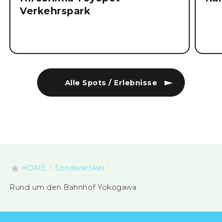
Hiroshima Toyopet
Ka
Verkehrspark
Alle Spots / Erlebnisse