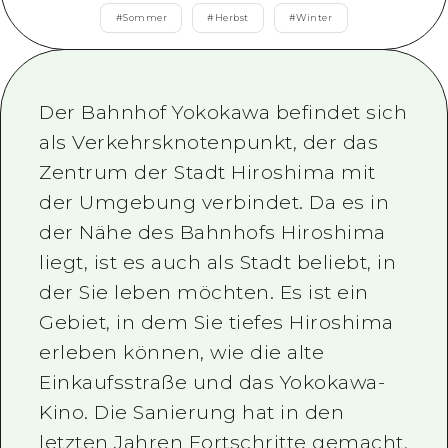
Saisonale Informationen
Rund um Hiroshima City
#
Sommer
#
Herbst
#
Winter
Aki
Radfahren
Aki
Bingo
Nützliche Informationen
Einkaufen
Bingo
Bihoku
Der Bahnhof Yokokawa befindet sich
Sport
Aufführen
HOME
Bihoku
als Verkehrsknotenpunkt, der das
Geihoku
Nachtleben
Zugang
Geihoku
Zentrum der Stadt Hiroshima mit
Rund um Miyajima
Weltkulturerbe
Zusammenfassung des sekundäre
der Umgebung verbindet. Da es in
Nachrichten
Rund um Miyajima
Östliches Yamaguchi
der Nähe des Bahnhofs Hiroshima
Lernen / erleben
Überlastung der Einrichtung
Östliches Yamaguchi
liegt, ist es auch als Stadt beliebt, in
Ehime
Standard
Preiswerte Ausflugstickets
der Sie leben möchten. Es ist ein
Shimane
Geschichte / Kultur
Gepäckaufbewahrung und Lieferse
Gebiet, in dem Sie tiefes Hiroshima
erleben können, wie die alte
Entspannung
Hiroshima Omotenashi Pass
Einkaufsstraße und das Yokokawa-
Natur
HIROSHIMA KOSTENLOSES WLAN
Kino. Die Sanierung hat in den
TRAVELPAL International
letzten Jahren Fortschritte gemacht,