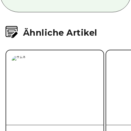
Anschrift
Hiroshima
Telefonnummer
082-233-0873
Öffnungszeiten
17:00-23:00 (LO)
Mittagessen 12.00-14.00 Uhr
Sonntags und am dritten Montag
geschlossen
Ähnliche Artikel