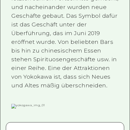
und nacheinander wurden neue
Ein freiwilliger Führer
Geschäfte gebaut. Das Symbol dafür
Videos von Hiroshima
ist das Geschäft unter der
FAQs
Überführung, das im Juni 2019
eröffnet wurde. Von beliebten Bars
Foto-Download
bis hin zu chinesischem Essen
Transportinformationen bei Kata
stehen Spirituosengeschäfte usw. in
einer Reihe. Eine der Attraktionen
von Yokokawa ist, dass sich Neues
und Altes mäßig überschneiden.