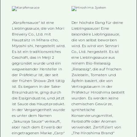
„Karpfensauce“ ist eine
Der höchste Rang für deine
Lieblingssauce, die von Mori
Lieblingssauce! Eine
Brewery Co., Ltd. mit
besondere Lieblingssauce,
Hauptsitz in Mihara-cho,
die von selbst beworben
Miyoshi-shi, hergestellt wird.
wird. Es wird von Sennari
Es ist ein traditionsreiches
Co., Ltd. hergestellt. Es ist
Geschäft, das in Meiji 2
eine Lieblingssauce aus
gegründet wurde und ein
reinem Bio-Reisessig
wegweisender Hersteller in
„Reisessig“, die auf frischen
der Präfektur ist, der seit
Zwiebeln, Tomaten und
der frühen Showa-Zeit tätig
Äpfeln basiert, die von
ist. Es begann in der Sake-
Vertragsbauern in der
Brauindustrie, ging durch
Präfektur Hiroshima bestellt
die Essigindustrie, und jetzt
wurden. Es werden keine
ist Sauce das Hauptprodukt.
chemischen Gewürze,
In der Vergangenheit wurde
synthetische
es unter dem Namen
Konservierungsmittel,
„Sakuraya Sauce“ verkauft,
Farbstoffe oder Aromen
aber nach dem Erwerb der
verwendet. Zertifiziert von
eingetragenen Marke „Carp“
„The Hiroshima Brand“