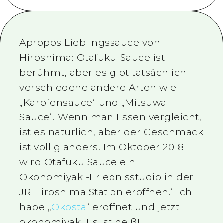
Saisonale Informationen
Rund um Hiroshima City
Aki
Radfahren
Aki
Bingo
Nützliche Informationen
Einkaufen
Apropos Lieblingssauce von
Bingo
Bihoku
Sport
Hiroshima: Otafuku-Sauce ist
Aufführen
HOME
Bihoku
berühmt, aber es gibt tatsächlich
Geihoku
Nachtleben
Zugang
Geihoku
verschiedene andere Arten wie
Rund um Miyajima
Weltkulturerbe
Zusammenfassung des sekundäre
Nachrichten
„Karpfensauce“ und „Mitsuwa-
Rund um Miyajima
Östliches Yamaguchi
Sauce“. Wenn man Essen vergleicht,
Lernen / erleben
Überlastung der Einrichtung
Östliches Yamaguchi
ist es natürlich, aber der Geschmack
Ehime
Standard
Preiswerte Ausflugstickets
ist völlig anders. Im Oktober 2018
Shimane
Geschichte / Kultur
Gepäckaufbewahrung und Lieferse
wird Otafuku Sauce ein
Okonomiyaki-Erlebnisstudio in der
Entspannung
Hiroshima Omotenashi Pass
JR Hiroshima Station eröffnen.“ Ich
Natur
HIROSHIMA KOSTENLOSES WLAN
habe „
Okosta
“ eröffnet und jetzt
TRAVELPAL International
okonomiyaki Es ist heiß!