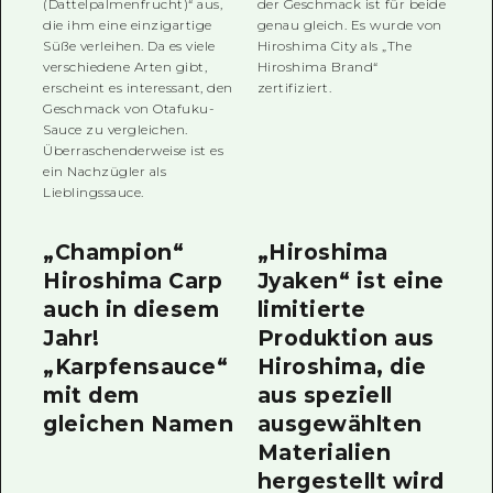
(Dattelpalmenfrucht)“ aus,
der Geschmack ist für beide
die ihm eine einzigartige
genau gleich. Es wurde von
Süße verleihen. Da es viele
Hiroshima City als „The
verschiedene Arten gibt,
Hiroshima Brand“
erscheint es interessant, den
zertifiziert.
Geschmack von Otafuku-
Sauce zu vergleichen.
Überraschenderweise ist es
ein Nachzügler als
Lieblingssauce.
„Champion“
„Hiroshima
Hiroshima Carp
Jyaken“ ist eine
auch in diesem
limitierte
Jahr!
Produktion aus
„Karpfensauce“
Hiroshima, die
mit dem
aus speziell
gleichen Namen
ausgewählten
Materialien
hergestellt wird