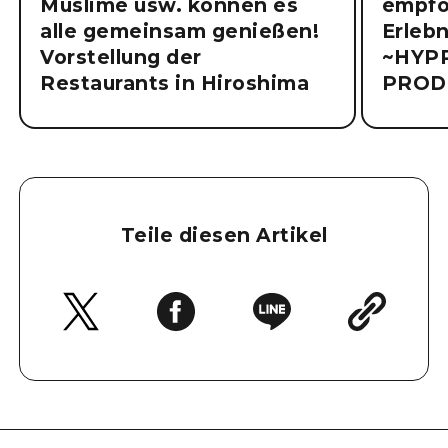
Muslime usw. können es
empfo
alle gemeinsam genießen!
Erlebn
Vorstellung der
~HYP
Restaurants in Hiroshima
PROD
Teile diesen Artikel