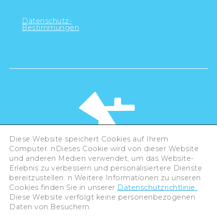
Datenschutz-
Bestimmungen
Diese Website speichert Cookies auf Ihrem
Computer. nDieses Cookie wird von dieser Website
und anderen Medien verwendet, um das Website-
Erlebnis zu verbessern und personalisiertere Dienste
©Hiroshima Tourism Association /
bereitzustellen. n Weitere Informationen zu unseren
Hiroshima Prefecture / Hiroshima City .
Cookies finden Sie in unserer
Datenschutzrichtlinie
.
All rights reserved
Diese Website verfolgt keine personenbezogenen
Daten von Besuchern.