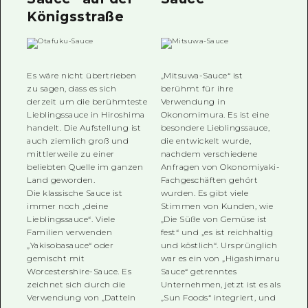
Königsstraße
Es wäre nicht übertrieben
„Mitsuwa-Sauce“ ist
zu sagen, dass es sich
berühmt für ihre
derzeit um die berühmteste
Verwendung in
Lieblingssauce in Hiroshima
Okonomimura. Es ist eine
handelt. Die Aufstellung ist
besondere Lieblingssauce,
auch ziemlich groß und
die entwickelt wurde,
mittlerweile zu einer
nachdem verschiedene
beliebten Quelle im ganzen
Anfragen von Okonomiyaki-
Land geworden.
Fachgeschäften gehört
Die klassische Sauce ist
wurden. Es gibt viele
immer noch „deine
Stimmen von Kunden, wie
Lieblingssauce“. Viele
„Die Süße von Gemüse ist
Familien verwenden
fest“ und „es ist reichhaltig
„Yakisobasauce“ oder
und köstlich“. Ursprünglich
gemischt mit
war es ein von „Higashimaru
Worcestershire-Sauce. Es
Sauce“ getrenntes
zeichnet sich durch die
Unternehmen, jetzt ist es als
Verwendung von „Datteln
„Sun Foods“ integriert, und