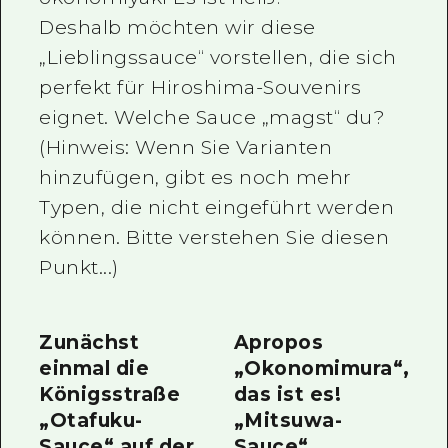
Deshalb möchten wir diese
Ein freiwilliger Führer
„Lieblingssauce“ vorstellen, die sich
Videos von Hiroshima
perfekt für Hiroshima-Souvenirs
FAQs
eignet. Welche Sauce „magst“ du?
(Hinweis: Wenn Sie Varianten
Foto-Download
hinzufügen, gibt es noch mehr
Transportinformationen bei Kata
Typen, die nicht eingeführt werden
können. Bitte verstehen Sie diesen
Punkt...)
Zunächst
Apropos
einmal die
„Okonomimura“,
Königsstraße
das ist es!
„Otafuku-
„Mitsuwa-
Sauce“ auf der
Sauce“