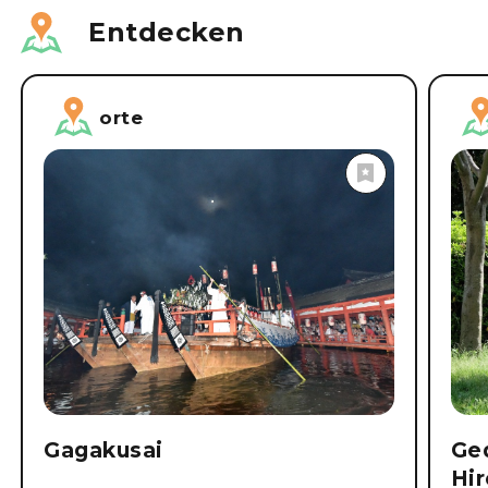
Entdecken
orte
Gagakusai
Ge
Hi