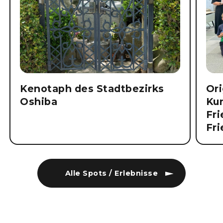
Kenotaph des Stadtbezirks
Ori
Oshiba
Ku
Fri
Fr
Alle Spots / Erlebnisse