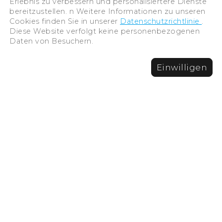
Erlebnis zu verbessern und personalisiertere Dienste
bereitzustellen. n Weitere Informationen zu unseren
Cookies finden Sie in unserer
Datenschutzrichtlinie
.
Diese Website verfolgt keine personenbezogenen
LINK
Daten von Besuchern.
für Unternehmen
Einwilligen
Datenschutz-
Bestimmungen
Reisebroschüre
Abbrechen