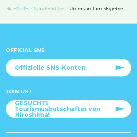
HOME
Sonderartikel
Unterkunft im Skigebiet
OFFICIAL SNS
Offizielle SNS-Konten
JOIN US !
GESUCHT!
Tourismusbotschafter von
Hiroshima!