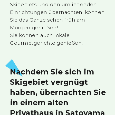
Skigebiets und den umliegenden
Ein freiwilliger Führer
Einrichtungen übernachten, können
Videos von Hiroshima
Sie das Ganze schon früh am
Morgen genießen!
FAQs
Sie können auch lokale
Foto-Download
Gourmetgerichte genießen.
Transportinformationen bei Kata
Nachdem Sie sich im
Skigebiet vergnügt
haben, übernachten Sie
in einem alten
Privathaus in Satoyama