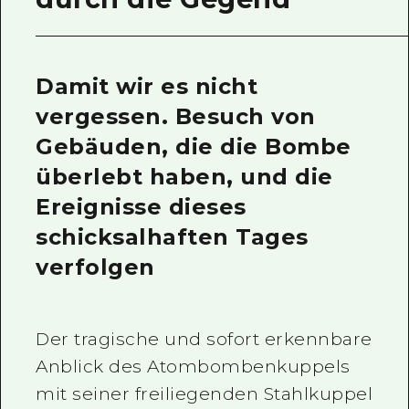
Ein freiwilliger Führer
Videos von Hiroshima
Damit wir es nicht
FAQs
vergessen. Besuch von
Foto-Download
Gebäuden, die die Bombe
überlebt haben, und die
Transportinformationen bei Kata
Ereignisse dieses
schicksalhaften Tages
verfolgen
Der tragische und sofort erkennbare
Anblick des Atombombenkuppels
mit seiner freiliegenden Stahlkuppel