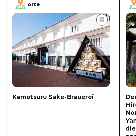
Entdecken
orte
Kamotsuru Sake-Brauerei
Den
Hi
No