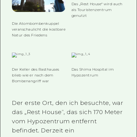
Das „Rest House“ wird auch
als Touristenzentrum
genutzt
Die Atombombenkuppel
veranschaulicht die kostbare
Natur des Friedens
Der Keller des Rasthauses
Das Shima Hospital im
blieb wie er nach dem
Hypozentrum
Bombenangriff war
Der erste Ort, den ich besuchte, war
das „Rest House“, das sich 170 Meter
vom Hypozentrum entfernt
befindet. Derzeit ein