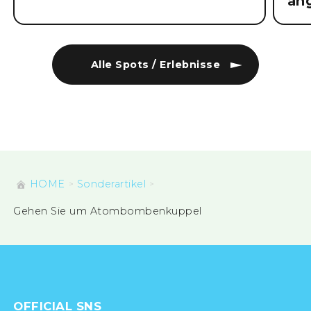
Yam
die
an
Alle Spots / Erlebnisse
HOME
Sonderartikel
Gehen Sie um Atombombenkuppel