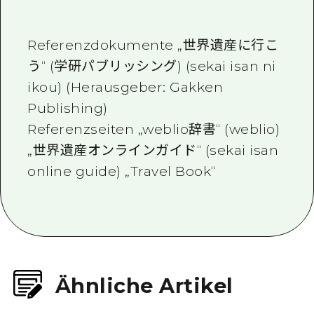
Friedens wird für immer bei mir
bleiben.
Referenzdokumente „
世界遺産に行こ
う
“ (
学研パブリッシング
) (sekai isan ni
ikou) (Herausgeber: Gakken
Publishing)
Referenzseiten „
weblio辞書
“ (weblio)
„
世界遺産オンラインガイド
“ (
sekai isan
online guide
) „
Travel Book
“