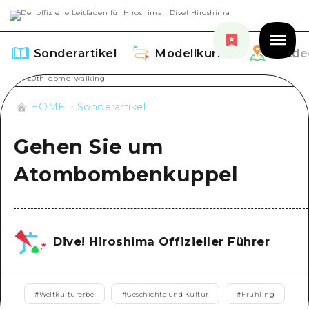
Sonderartikel
Modellkurse
Entde
HOME
Sonderartikel
Gehen Sie um
Sonderartikel
Atombombenkuppel
Aufführen
Modellkurse
Empfehlung
Aufführen
Entdecken
Dive! Hiroshima Offizieller Führer
Kunst
Dive! Hiroshima Offizieller Führer
Aufführen
Veranstaltungen / Feste
Veranstaltungen
Hiroshima Fantasiereise
#
Weltkulturerbe
#
Geschichte und Kultur
#
Frühling
Rund um Hiroshima City
Essen / Trinken