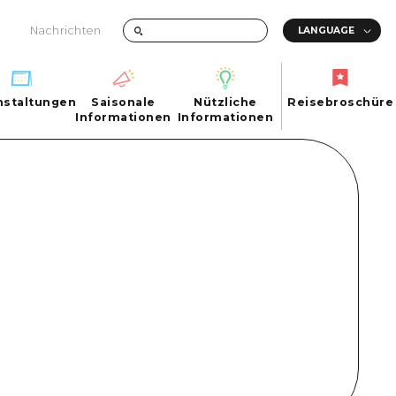
Nachrichten
nstaltungen
Saisonale
Nützliche
Reisebroschüre
hen
nstaltungen
Informationen
Informationen
Reisebroschüre
Saisonale
Nützliche
Informationen
Informationen
ma City
FAQs
ty
Foto-Download
Transportinformationen bei Katastrophen
ma
uchi