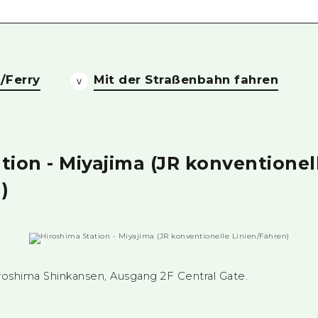
Östliches Yamaguchi
Ehime
Shimane
/Ferry
Mit der Straßenbahn fahren
tion - Miyajima (JR konventionel
)
oshima Shinkansen, Ausgang 2F Central Gate.