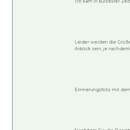
Ich kam in kürzester Zeit
Leider werden die Großen
Anblick sein, je nachde
Erinnerungsfoto mit dem