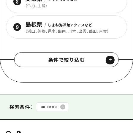
8
（
今治、上島
）
島根県
/
しまね海洋館アクアスなど
9
（
浜田、美郷、邑南、飯南、川本、出雲、益田、吉賀
）
条件で絞り込む
カテゴリから探す
#
音楽
#
アート
#
オンライン
#
キャンペーン
検索条件
：
#
山口県東部
#
グルメ・酒
#
スポーツ
#
ナイトライフ
#
学び・体験
検索する
#
展示・展覧会
#
平和
#
歴史・文化
#
物産展
#
祭り
0
#
自然
#
花火大会