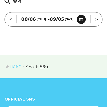
件
条件を削除
08/06
-
09/05
(THU)
(SAT)
2026年8月
日
月
火
水
木
金
土
HOME
イベントを探す
26
27
28
29
30
31
1
2
3
4
5
6
7
8
9
10
11
12
13
14
15
16
17
18
19
20
21
22
OFFICIAL SNS