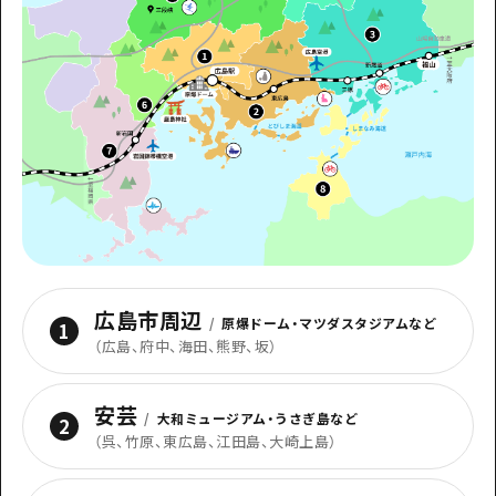
1泊2日
広島県を訪れる外国人旅行者向け情報一
2泊3日
ボランティアガイド
ユニバーサルツーリズム
ガイドブック
広島県の魅力を動画でご紹介！
よくあるご質問
メディア掲載情報
広島市周辺
/
原爆ドーム・マツダスタジアムなど
1
フォトダウンロード
（
広島、府中、海田、熊野、坂
）
関連リンク
安芸
/
大和ミュージアム・うさぎ島など
2
（
呉、竹原、東広島、江田島、大崎上島
）