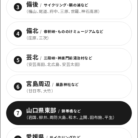
備後
/
サイクリング・鞆の浦など
3
（
福山、尾道、府中、三原、世羅、神石高原
）
備北
/
帝釈峡・もののけミュージアムなど
4
（
庄原、三次
）
芸北
/
三段峡・神楽門前湯治村など
5
（
安芸高田、北広島、安芸太田
）
宮島周辺
/
嚴島神社など
6
（
廿日市、大竹
）
山口県東部
/
錦帯橋など
7
（
岩国、柳井、周防大島、和木、上関、田布施、平生
）
愛媛県
/
サイクリングなど