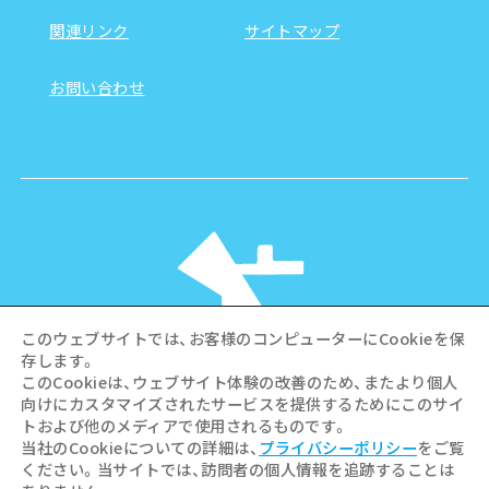
関連リンク
サイトマップ
お問い合わせ
このウェブサイトでは、お客様のコンピューターにCookieを保
存します。
このCookieは、ウェブサイト体験の改善のため、またより個人
向けにカスタマイズされたサービスを提供するためにこのサイ
©Hiroshima Tourism Association /
トおよび他のメディアで使用されるものです。
Hiroshima Prefecture / Hiroshima City .
当社のCookieについての詳細は、
プライバシーポリシー
をご覧
All rights reserved
ください。当サイトでは、訪問者の個人情報を追跡することは