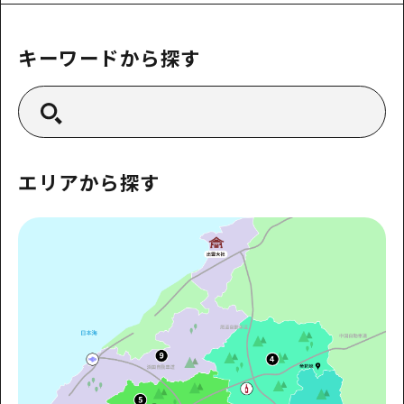
あたらしい非日常
旬情報
安芸
サイクリング
広島市周辺
キーワードから探す
お役立ち情報
備後
ショッピング
安芸
備北
スポーツ
お役立ち情報一覧
HOME
備後
芸北
ナイトライフ
アクセス
備北
宮島周辺
世界遺産
二次交通まとめ
エリアから探す
新着情報
芸北
山口県東部
学び・体験
施設の混雑状況のお知らせ
宮島周辺
お問い合わせ
愛媛県
定番
お得な周遊チケット
山口県東部
事業者・学校関係者の皆さま
島根県
歴史・文化
手荷物預かり・配送サービス
弾丸
癒し
広島おもてなしパス
日帰り
自然
HIROSHIMA FREE Wi-Fi
半日
観光案内所