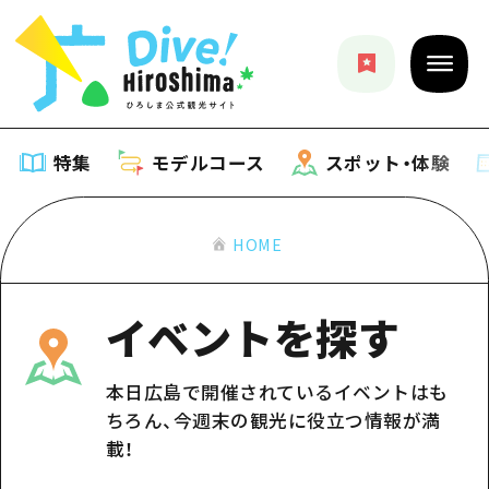
特集
モデルコース
スポット・体験
HOME
特集
特集一覧
モデルコース
イベントを探す
おすすめ
モデルコース一覧
スポット・体験
本日広島で開催されているイベントはも
アート
Dive! Hiroshima 公式ガイド
ちろん、今週末の観光に役立つ情報が満
スポット・体験一覧
イベント・祭り
イベント
載！
広島もしもトラベル
広島市周辺
グルメ・酒