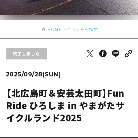
あたらしい非日常
旬情報
安芸
サイクリング
広島市周辺
お役立ち情報
備後
ショッピング
安芸
HOME
イベントを探す
備北
スポーツ
お役立ち情報一覧
HOME
備後
芸北
ナイトライフ
アクセス
備北
終了しました
宮島周辺
世界遺産
二次交通まとめ
新着情報
芸北
山口県東部
学び・体験
施設の混雑状況のお知らせ
2025/09/28(SUN)
宮島周辺
お問い合わせ
愛媛県
定番
お得な周遊チケット
山口県東部
【北広島町＆安芸太田町】Fun
事業者・学校関係者の皆さま
島根県
歴史・文化
手荷物預かり・配送サービス
弾丸
Ride ひろしま in やまがたサ
癒し
広島おもてなしパス
日帰り
イクルランド2025
自然
HIROSHIMA FREE Wi-Fi
半日
観光案内所