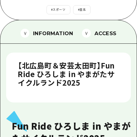
1泊2日
広島県を訪れる外国人旅行者向け情報一
#
スポーツ
#
芸北
2泊3日
ボランティアガイド
ユニバーサルツーリズム
INFORMATION
ACCESS
ガイドブック
広島県の魅力を動画でご紹介！
【北広島町＆安芸太田町】Fun
よくあるご質問
Ride ひろしま in やまがたサ
イクルランド2025
メディア掲載情報
フォトダウンロード
関連リンク
Fun Ride ひろしま in やまが