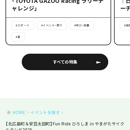
「TOYOTA GAZOO Racing ラリーチ
｜
ャレンジ」
ー
#
スポーツ
#
イベント・祭り
#
学び・体験
#
自
#
夏
すべての特集
HOME
イベントを探す
【北広島町＆安芸太田町】Fun Ride ひろしま in やまがたサイク
ルランド2025