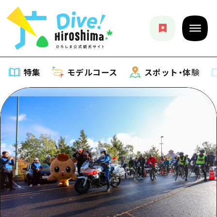
特集
モデルコース
スポット・体験
特集
特集一覧
モデルコース
おすすめ
モデルコース一覧
スポット・体験
アート
Dive! Hiroshima 公式ガイド
スポット・体験一覧
イベント・祭り
イベント
広島もしもトラベル
広島市周辺
グルメ・酒