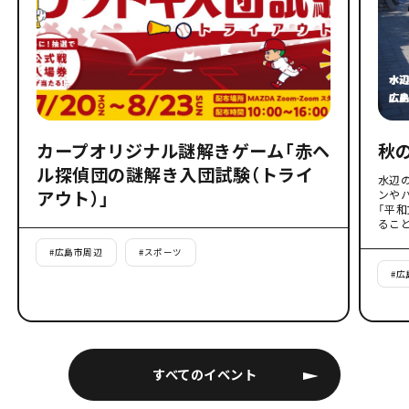
カープオリジナル謎解きゲーム「赤ヘ
秋
ル探偵団の謎解き入団試験（トライ
水辺
アウト）」
ンや
「平
るこ
#
広島市周辺
#
スポーツ
#
広
すべてのイベント