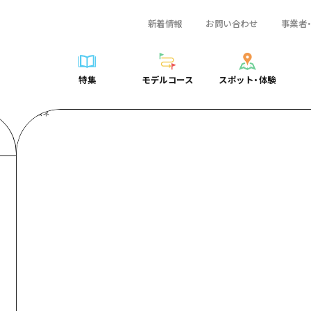
新着情報
お問い合わせ
事業者
一覧
サイクリング
広島おもてなしパス
スポット・体験一覧
学び・体験
広島市周辺
弾丸
広島市周辺
ガイドブック
shima 公式ガイド
ショッピング
HIROSHIMA FREE Wi-Fi
定番
安芸
日帰り
安芸
広島県の魅力を動
特集
モデルコース
スポット・体験
ラベル
スポーツ
観光案内所
歴史・文化
備後
半日
備後
よくあるご質問
特集
モデルコース
スポット・体験
日常
ナイトライフ
広島県を訪れる外国人旅行者向け情報一覧
癒し
備北
1泊2日
備北
メディア掲載情報
世界遺産
ボランティアガイド
自然
芸北
2泊3日
芸北
フォトダウンロー
覧
モデルコース一覧
お役立ち情報一覧
サイクリング
スポット・体験一覧
学び・体験
広島市周辺
広島おもてなしパス
弾丸
広
ユニバーサルツーリズム
宮島周辺
宮島周辺
関連リンク
め
Dive! Hiroshima 公式ガイド
アクセス
ショッピング
定番
安芸
HIROSHIMA FREE Wi-Fi
日帰
安
山口県東部
山口県東部
広島もしもトラベル
二次交通まとめ
スポーツ
歴史・文化
備後
観光案内所
半日
備
愛媛県
ト・祭り
あたらしい非日常
施設の混雑状況のお知らせ
ナイトライフ
癒し
備北
広島県を訪れる外国人旅行
1泊
備
島根県
・酒
お得な周遊チケット
世界遺産
自然
芸北
ボランティアガイド
2泊
芸
手荷物預かり・配送サービス
宮島周辺
ユニバーサルツーリズム
宮
山口県東部
山
愛