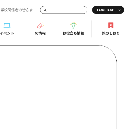
・学校関係者の皆さま
画でご紹介！
イベント
旬情報
お役立ち情報
旅のしおり
イベント
旬情報
お役立ち情報
旅のしおり
ド
島市周辺
ガイドブック
り
芸
広島県の魅力を動画でご紹介！
後
よくあるご質問
者向け情報一覧
2日
北
メディア掲載情報
3日
北
フォトダウンロード
島周辺
関連リンク
口県東部
媛県