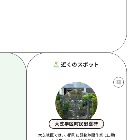
根県
近くのスポット
大芝学区町民慰霊碑
大芝地区では、小網町に建物疎開作業に出動