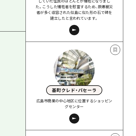
していた住民のほとんどが犠牲になりまし
た。こうした犠牲者を慰霊するため、原爆被災
者が多く収容された似島に似た形の石で碑を
建立したと言われています。
基町クレド・パセーラ
広島市商業の中心地区に位置するショッピン
グセンター