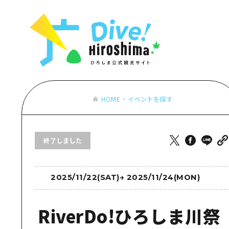
お役立ち情報一覧
特集一覧
モデルコース
アクセス
おすすめ
Dive! Hiro
二次交通まとめ
アート
広島もしもト
施設の混雑状況のお知らせ
イベント・祭り
あたらしい非
お得な周遊チケット
グルメ・酒
HOME
イベントを探す
特集一
手荷物預かり・配送サービス
おすす
終了しました
アート
イベン
グルメ
2025/11/22(SAT)
→
2025/11/24(MON)
RiverDo!ひろしま川祭