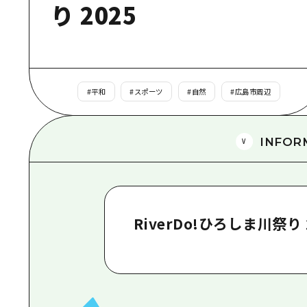
り 2025
#
平和
#
スポーツ
#
自然
#
広島市周辺
INFOR
RiverDo!ひろしま川祭り 