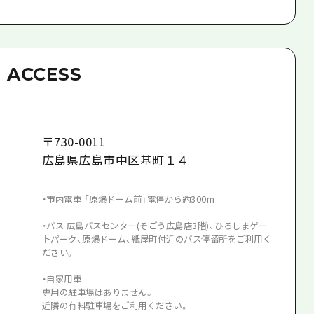
ACCESS
〒
730-0011
広島県広島市中区基町１４
・市内電車 「原爆ドーム前」電停から約300m
・バス 広島バスセンター(そごう広島店3階)、ひろしまゲー
トパーク、原爆ドーム、紙屋町付近のバス停留所をご利用く
ださい。
・自家用車
専用の駐車場はありません。
近隣の有料駐車場をご利用ください。