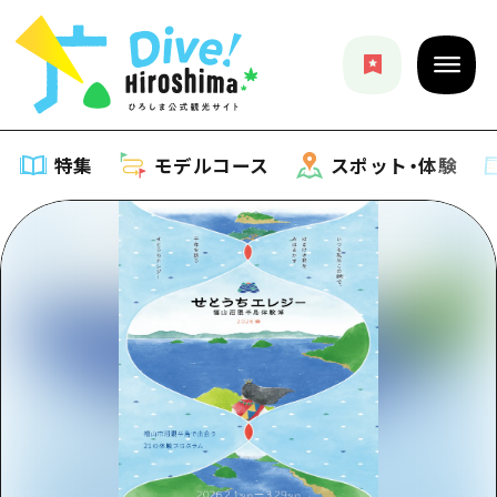
特集
モデルコース
スポット・体験
特集
特集一覧
モデルコース
おすすめ
モデルコース一覧
スポット・体験
アート
Dive! Hiroshima 公式ガイド
スポット・体験一覧
イベント・祭り
イベント
広島もしもトラベル
広島市周辺
グルメ・酒