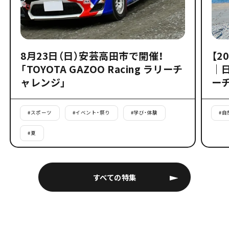
8月23日（日）安芸高田市で開催！
【2
「TOYOTA GAZOO Racing ラリーチ
｜
ャレンジ」
ー
#
スポーツ
#
イベント・祭り
#
学び・体験
#
自
#
夏
すべての特集