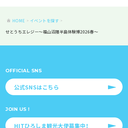
HOME
イベントを探す
せとうちエレジー～福山沼隈半島体験博2026春～
OFFICIAL SNS
公式SNSはこちら
JOIN US !
HITひろしま観光大使募集中！