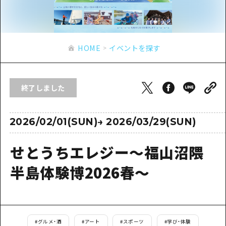
あたらしい非日常
旬情報
安芸
サイクリング
広島市周辺
お役立ち情報
備後
ショッピング
安芸
HOME
イベントを探す
備北
スポーツ
お役立ち情報一覧
HOME
備後
芸北
ナイトライフ
アクセス
備北
終了しました
宮島周辺
世界遺産
二次交通まとめ
新着情報
芸北
山口県東部
学び・体験
施設の混雑状況のお知らせ
2026/02/01(SUN)
→
2026/03/29(SUN)
宮島周辺
お問い合わせ
愛媛県
定番
お得な周遊チケット
山口県東部
せとうちエレジー～福山沼隈
事業者・学校関係者の皆さま
島根県
歴史・文化
手荷物預かり・配送サービス
弾丸
半島体験博2026春～
癒し
広島おもてなしパス
日帰り
自然
HIROSHIMA FREE Wi-Fi
半日
観光案内所
#
グルメ・酒
#
アート
#
スポーツ
#
学び・体験