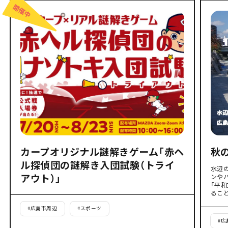
カープオリジナル謎解きゲーム「赤ヘ
秋
ル探偵団の謎解き入団試験（トライ
水辺
アウト）」
ンや
「平
るこ
#
広島市周辺
#
スポーツ
#
広