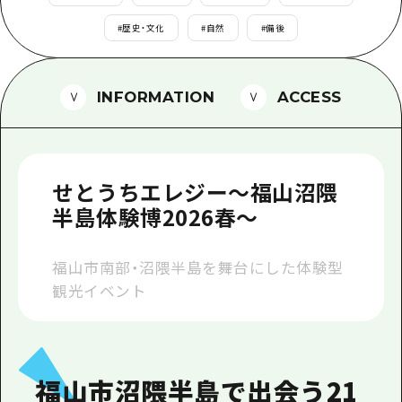
1泊2日
広島県を訪れる外国人旅行者向け情報一
#
歴史・文化
#
自然
#
備後
2泊3日
ボランティアガイド
INFORMATION
ACCESS
ユニバーサルツーリズム
ガイドブック
広島県の魅力を動画でご紹介！
せとうちエレジー～福山沼隈
よくあるご質問
半島体験博2026春～
メディア掲載情報
福山市南部・沼隈半島を舞台にした体験型
フォトダウンロード
観光イベント
関連リンク
福山市沼隈半島で出会う21