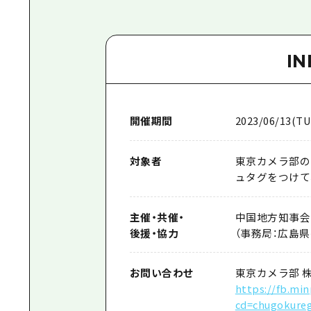
I
開催期間
2023/06/13(TU
対象者
東京カメラ部の
ュタグをつけて写
主催
・
共催
・
中国地方知事会
後援
・
協力
（事務局：広島県
お問い合わせ
東京カメラ部 
https://fb.mi
cd=chugokureg