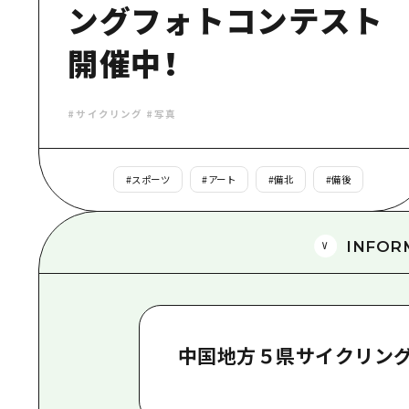
ングフォトコンテスト
開催中！
#サイクリング #写真
#
スポーツ
#
アート
#
備北
#
備後
INFOR
中国地方５県サイクリング