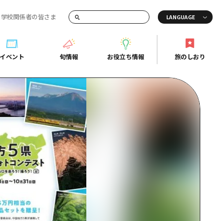
・学校関係者の皆さま
画でご紹介！
イベント
旬情報
お役立ち情報
旅のしおり
イベント
旬情報
お役立ち情報
旅のしおり
ド
島市周辺
ガイドブック
り
芸
広島県の魅力を動画でご紹介！
後
よくあるご質問
者向け情報一覧
2日
北
メディア掲載情報
3日
北
フォトダウンロード
島周辺
関連リンク
口県東部
媛県