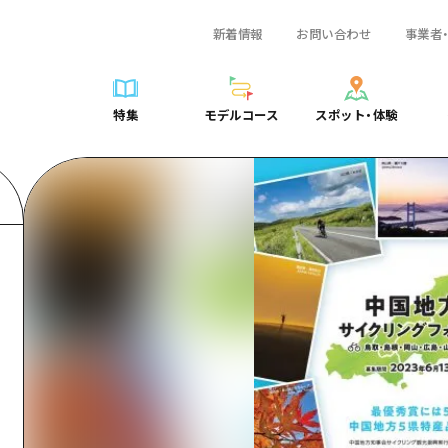
新着情報
お問い合わせ
事業者
一覧
サイクリング
広島おもてなしパス
スポット・体験一覧
学び・体験
広島市周辺
弾丸
広島市周辺
ガイドブック
shima 公式ガイド
ショッピング
HIROSHIMA FREE Wi-Fi
定番
安芸
日帰り
安芸
広島県の魅力を動
特集
モデルコース
スポット・体験
ラベル
スポーツ
観光案内所
歴史・文化
備後
半日
備後
よくあるご質問
特集
モデルコース
スポット・体験
日常
ナイトライフ
広島県を訪れる外国人旅行者向け情報一覧
癒し
備北
1泊2日
備北
メディア掲載情報
世界遺産
ボランティアガイド
自然
芸北
2泊3日
芸北
フォトダウンロー
覧
モデルコース一覧
お役立ち情報一覧
サイクリング
スポット・体験一覧
学び・体験
広島市周辺
広島おもてなしパス
弾丸
広
ユニバーサルツーリズム
宮島周辺
宮島周辺
関連リンク
め
Dive! Hiroshima 公式ガイド
アクセス
ショッピング
定番
安芸
HIROSHIMA FREE Wi-Fi
日帰
安
山口県東部
山口県東部
広島もしもトラベル
二次交通まとめ
スポーツ
歴史・文化
備後
観光案内所
半日
備
愛媛県
ト・祭り
あたらしい非日常
施設の混雑状況のお知らせ
ナイトライフ
癒し
備北
広島県を訪れる外国人旅行
1泊
備
島根県
・酒
お得な周遊チケット
世界遺産
自然
芸北
ボランティアガイド
2泊
芸
手荷物預かり・配送サービス
宮島周辺
ユニバーサルツーリズム
宮
山口県東部
山
愛