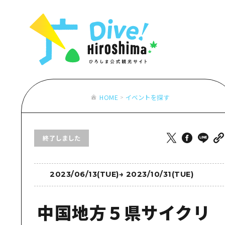
お役立ち情報一覧
特集一覧
モデルコース
アクセス
おすすめ
Dive! Hiro
二次交通まとめ
アート
広島もしもト
施設の混雑状況のお知らせ
イベント・祭り
あたらしい非
お得な周遊チケット
グルメ・酒
HOME
イベントを探す
特集一
手荷物預かり・配送サービス
おすす
終了しました
アート
イベン
グルメ
2023/06/13(TUE)
→
2023/10/31(TUE)
中国地方５県サイクリ