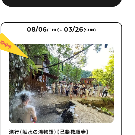
08/06
03/26
(THU)
→
(SUN)
滝行（献水の滝物語）【己斐教順寺】