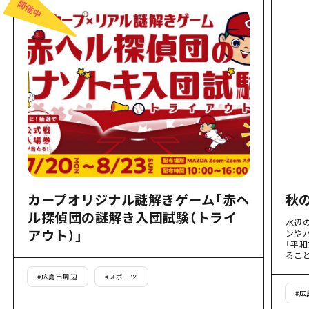
カープオリジナル謎解きゲーム「赤ヘ
秋
ル探偵団の謎解き入団試験（トライ
水辺
アウト）」
ンや
「平
るこ
#
広島市周辺
#
スポーツ
#
広