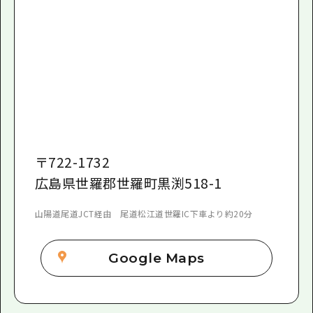
〒
722-1732
広島県世羅郡世羅町黒渕518-1
山陽道尾道JCT経由 尾道松江道世羅IC下車より約20分
Google Maps