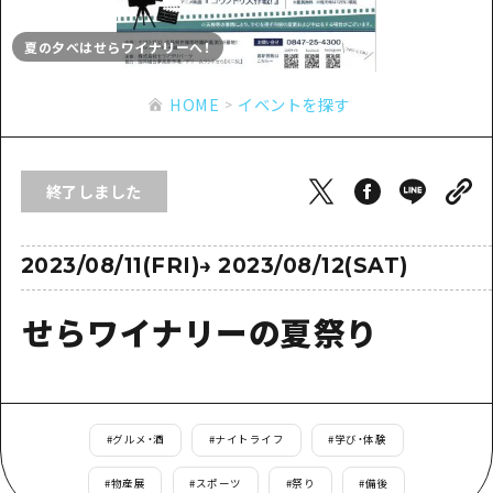
あたらしい非日常
旬情報
安芸
サイクリング
夏の夕べはせらワイナリーへ！
広島市周辺
お役立ち情報
備後
ショッピング
安芸
HOME
イベントを探す
備北
スポーツ
お役立ち情報一覧
HOME
備後
芸北
ナイトライフ
アクセス
備北
終了しました
宮島周辺
世界遺産
二次交通まとめ
新着情報
芸北
山口県東部
学び・体験
施設の混雑状況のお知らせ
2023/08/11(FRI)
→
2023/08/12(SAT)
宮島周辺
お問い合わせ
愛媛県
定番
お得な周遊チケット
山口県東部
せらワイナリーの夏祭り
事業者・学校関係者の皆さま
島根県
歴史・文化
手荷物預かり・配送サービス
弾丸
癒し
広島おもてなしパス
日帰り
自然
HIROSHIMA FREE Wi-Fi
#
グルメ・酒
#
ナイトライフ
#
学び・体験
半日
観光案内所
#
物産展
#
スポーツ
#
祭り
#
備後