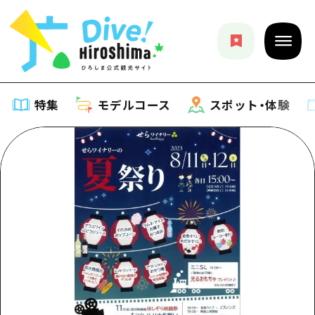
特集
モデルコース
スポット・体験
特集
特集一覧
モデルコース
おすすめ
モデルコース一覧
スポット・体験
アート
Dive! Hiroshima 公式ガイド
スポット・体験一覧
イベント・祭り
イベント
広島もしもトラベル
広島市周辺
グルメ・酒