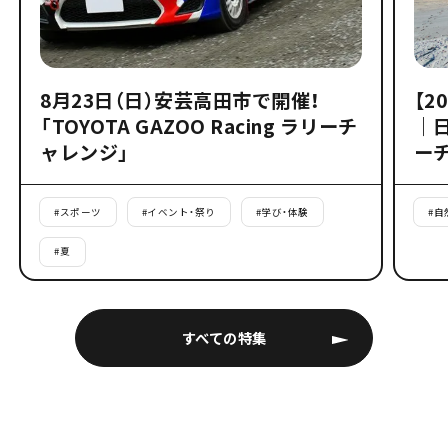
8月23日（日）安芸高田市で開催！
【2
「TOYOTA GAZOO Racing ラリーチ
｜
ャレンジ」
ー
#
スポーツ
#
イベント・祭り
#
学び・体験
#
自
#
夏
すべての特集