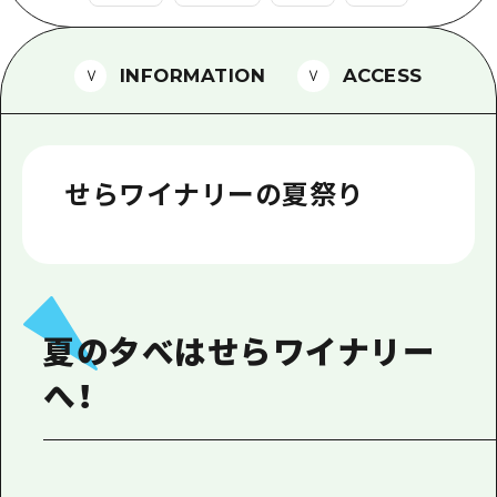
1泊2日
広島県を訪れる外国人旅行者向け情報一
2泊3日
INFORMATION
ACCESS
ボランティアガイド
ユニバーサルツーリズム
ガイドブック
せらワイナリーの夏祭り
広島県の魅力を動画でご紹介！
よくあるご質問
メディア掲載情報
夏の夕べはせらワイナリー
フォトダウンロード
へ！
関連リンク