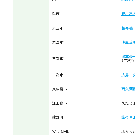
呉市
野呂高
岩国市
錦帯橋
岩国市
潮風公
湯本豪
三次市
（三次
三次市
広島三
東広島市
西条酒
江田島市
えたじ
熊野町
筆の里
安芸太田町
ぷらっ