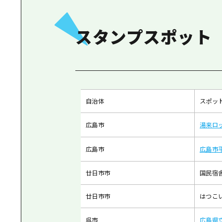
スタンプスポット
自治体
スポッ
広島市
湯来ロ
広島市
広島市
廿日市市
国民宿
廿日市市
はつこ
呉市
広島県