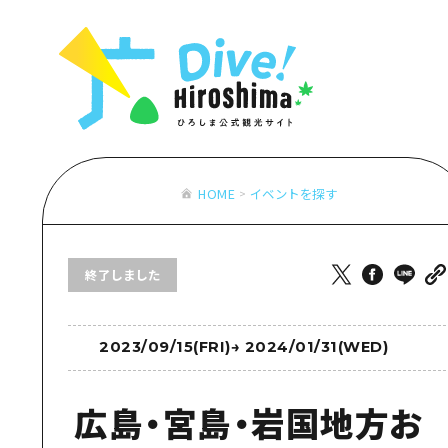
お役立ち情報一覧
特集一覧
モデルコース
アクセス
おすすめ
Dive! Hiro
二次交通まとめ
アート
広島もしもト
施設の混雑状況のお知らせ
イベント・祭り
あたらしい非
お得な周遊チケット
グルメ・酒
HOME
イベントを探す
特集一
手荷物預かり・配送サービス
おすす
終了しました
アート
イベン
グルメ
2023/09/15(FRI)
→
2024/01/31(WED)
広島・宮島・岩国地方お