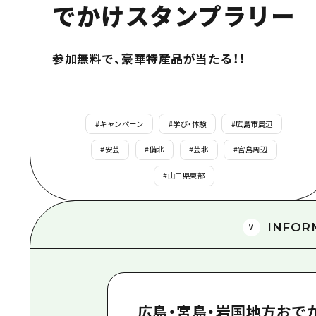
でかけスタンプラリー
参加無料で、豪華特産品が当たる！！
#
キャンペーン
#
学び・体験
#
広島市周辺
#
安芸
#
備北
#
芸北
#
宮島周辺
#
山口県東部
INFOR
広島・宮島・岩国地方おで