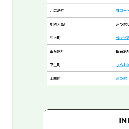
北広島町
舞ロード
周防大島町
道の駅
和木町
蜂ヶ峯
田布施町
田布施
平生町
ひらお
上関町
道の駅
I