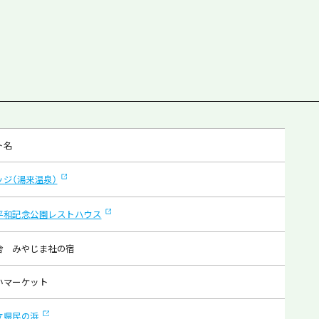
ト名
ッジ（湯来温泉）
平和記念公園レストハウス
舎 みやじま社の宿
いマーケット
立県民の浜