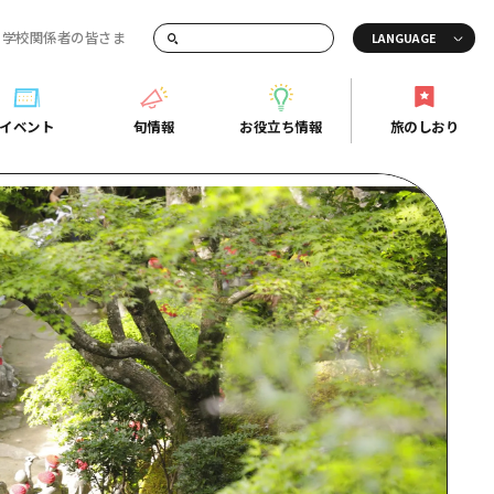
・学校関係者の皆さま
画でご紹介！
イベント
旬情報
お役立ち情報
旅のしおり
イベント
旬情報
お役立ち情報
旅のしおり
ド
島市周辺
ガイドブック
り
芸
広島県の魅力を動画でご紹介！
後
よくあるご質問
者向け情報一覧
2日
北
メディア掲載情報
3日
北
フォトダウンロード
島周辺
関連リンク
口県東部
媛県