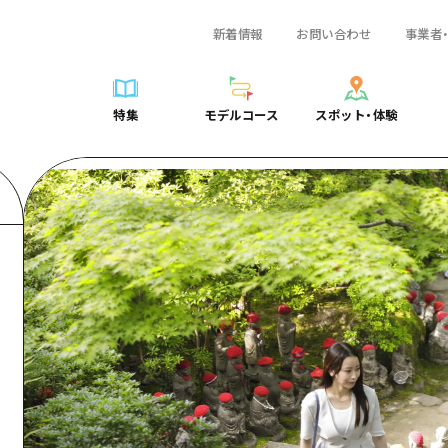
新着情報
お問い合わせ
事業者
一覧
サイクリング
広島おもてなしパス
スポット・体験一覧
学び・体験
広島市周辺
弾丸
広島市周辺
ガイドブック
shima 公式ガイド
ショッピング
HIROSHIMA FREE Wi-Fi
定番
安芸
日帰り
安芸
広島県の魅力を動
特集
モデルコース
スポット・体験
ラベル
スポーツ
観光案内所
歴史・文化
備後
半日
備後
よくあるご質問
特集
モデルコース
スポット・体験
日常
ナイトライフ
広島県を訪れる外国人旅行者向け情報一覧
癒し
備北
1泊2日
備北
メディア掲載情報
世界遺産
ボランティアガイド
自然
芸北
2泊3日
芸北
フォトダウンロー
覧
モデルコース一覧
お役立ち情報一覧
サイクリング
スポット・体験一覧
学び・体験
広島市周辺
広島おもてなしパス
弾丸
広
ユニバーサルツーリズム
宮島周辺
宮島周辺
関連リンク
め
Dive! Hiroshima 公式ガイド
アクセス
ショッピング
定番
安芸
HIROSHIMA FREE Wi-Fi
日帰
安
山口県東部
山口県東部
広島もしもトラベル
二次交通まとめ
スポーツ
歴史・文化
備後
観光案内所
半日
備
愛媛県
ト・祭り
あたらしい非日常
施設の混雑状況のお知らせ
ナイトライフ
癒し
備北
広島県を訪れる外国人旅行
1泊
備
島根県
・酒
お得な周遊チケット
世界遺産
自然
芸北
ボランティアガイド
2泊
芸
手荷物預かり・配送サービス
宮島周辺
ユニバーサルツーリズム
宮
山口県東部
山
愛