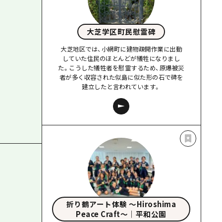
大芝学区町民慰霊碑
大芝地区では、小網町に建物疎開作業に出動
していた住民のほとんどが犠牲になりまし
た。こうした犠牲者を慰霊するため、原爆被災
者が多く収容された似島に似た形の石で碑を
建立したと言われています。
折り鶴アート体験 〜Hiroshima
Peace Craft〜｜平和公園