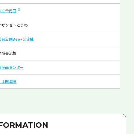
IC千代田
サザンセトとうわ
総合公園Bee+交流棟
地域交流館
特産品センター
 上関海峡
NFORMATION