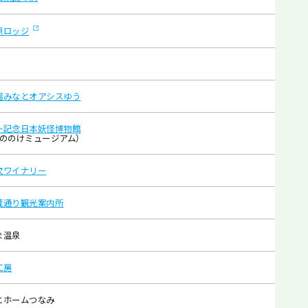
原ロッジ
園みなとオアシスゆう
一記念日本妖怪博物館
もののけミュージアム）
次ワイナリー
蔵通り観光案内所
ま温泉
工房
とホームつなみ