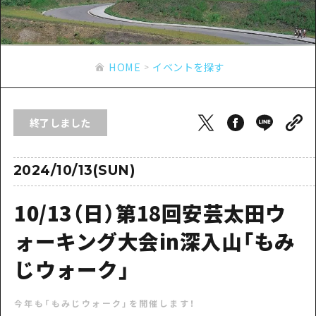
あたらしい非日常
旬情報
安芸
サイクリング
広島市周辺
お役立ち情報
備後
ショッピング
安芸
HOME
イベントを探す
備北
スポーツ
お役立ち情報一覧
HOME
備後
芸北
ナイトライフ
アクセス
備北
終了しました
宮島周辺
世界遺産
二次交通まとめ
新着情報
芸北
山口県東部
学び・体験
施設の混雑状況のお知らせ
2024/10/13(SUN)
宮島周辺
お問い合わせ
愛媛県
定番
お得な周遊チケット
山口県東部
10/13（日）第18回安芸太田ウ
事業者・学校関係者の皆さま
島根県
歴史・文化
手荷物預かり・配送サービス
弾丸
ォーキング大会in深入山「もみ
癒し
広島おもてなしパス
日帰り
じウォーク」
自然
HIROSHIMA FREE Wi-Fi
半日
今年も「もみじウォーク」を開催します！
観光案内所