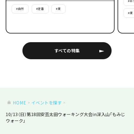
#
お
#
自然
#
定番
#
夏
#
夏
すべての特集
HOME
イベントを探す
10/13（日）第18回安芸太田ウォーキング大会in深入山「もみじ
ウォーク」