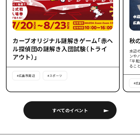
カープオリジナル謎解きゲーム「赤ヘ
秋
ル探偵団の謎解き入団試験（トライ
水辺
アウト）」
ンや
「平
るこ
#
広島市周辺
#
スポーツ
#
広
すべてのイベント