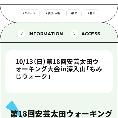
1泊2日
広島県を訪れる外国人旅行者向け情報一
2泊3日
#
スポーツ
#
学び・体験
#
自然
#
芸北
ボランティアガイド
ユニバーサルツーリズム
INFORMATION
ACCESS
ガイドブック
広島県の魅力を動画でご紹介！
10/13（日）第18回安芸太田ウ
よくあるご質問
ォーキング大会in深入山「もみ
メディア掲載情報
じウォーク」
フォトダウンロード
関連リンク
第18回安芸太田ウォーキング