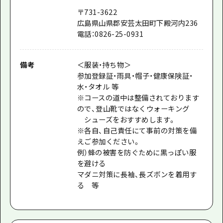
〒731-3622
広島県山県郡安芸太田町下殿河内236
電話：0826-25-0931
備考
＜服装・持ち物＞
参加登録証・雨具・帽子・健康保険証・
水・タオル 等
※コースの道中は整備されております
ので、登山靴ではなくウォーキング
シューズをおすすめします。
※各自、自己責任にて事前の対策を備
えご参加ください。
例）蜂の被害を防ぐために黒っぽい服
を避ける
マダニ対策に長袖、長ズボンを着用す
る 等