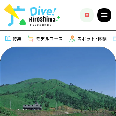
特集
モデルコース
スポット・体験
特集
特集一覧
モデルコース
おすすめ
モデルコース一覧
スポット・体験
アート
Dive! Hiroshima 公式ガイド
スポット・体験一覧
イベント・祭り
イベント
広島もしもトラベル
広島市周辺
グルメ・酒