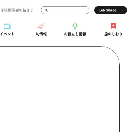
・学校関係者の皆さま
画でご紹介！
イベント
旬情報
お役立ち情報
旅のしおり
イベント
旬情報
お役立ち情報
旅のしおり
ド
島市周辺
ガイドブック
り
芸
広島県の魅力を動画でご紹介！
後
よくあるご質問
者向け情報一覧
2日
北
メディア掲載情報
3日
北
フォトダウンロード
島周辺
関連リンク
口県東部
媛県