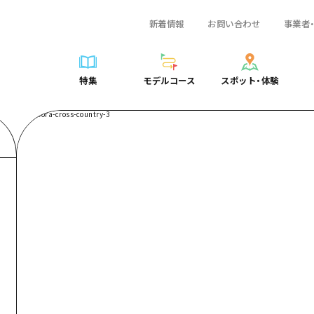
新着情報
お問い合わせ
事業者
一覧
サイクリング
広島おもてなしパス
スポット・体験一覧
学び・体験
広島市周辺
弾丸
広島市周辺
ガイドブック
shima 公式ガイド
ショッピング
HIROSHIMA FREE Wi-Fi
定番
安芸
日帰り
安芸
広島県の魅力を動
特集
モデルコース
スポット・体験
ラベル
スポーツ
観光案内所
歴史・文化
備後
半日
備後
よくあるご質問
特集
モデルコース
スポット・体験
日常
ナイトライフ
広島県を訪れる外国人旅行者向け情報一覧
癒し
備北
1泊2日
備北
メディア掲載情報
世界遺産
ボランティアガイド
自然
芸北
2泊3日
芸北
フォトダウンロー
覧
モデルコース一覧
お役立ち情報一覧
サイクリング
スポット・体験一覧
学び・体験
広島市周辺
広島おもてなしパス
弾丸
広
ユニバーサルツーリズム
宮島周辺
宮島周辺
関連リンク
め
Dive! Hiroshima 公式ガイド
アクセス
ショッピング
定番
安芸
HIROSHIMA FREE Wi-Fi
日帰
安
山口県東部
山口県東部
広島もしもトラベル
二次交通まとめ
スポーツ
歴史・文化
備後
観光案内所
半日
備
愛媛県
ト・祭り
あたらしい非日常
施設の混雑状況のお知らせ
ナイトライフ
癒し
備北
広島県を訪れる外国人旅行
1泊
備
島根県
・酒
お得な周遊チケット
世界遺産
自然
芸北
ボランティアガイド
2泊
芸
手荷物預かり・配送サービス
宮島周辺
ユニバーサルツーリズム
宮
山口県東部
山
愛