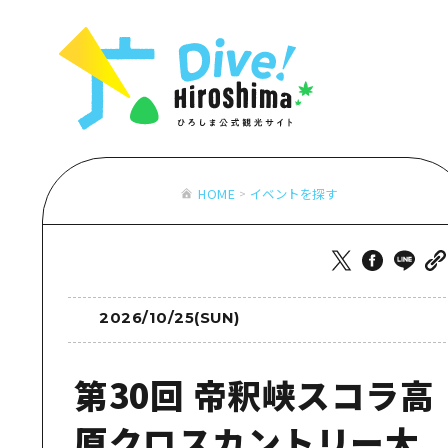
お役立ち情報一覧
特集一覧
モデルコース
アクセス
おすすめ
Dive! Hiro
二次交通まとめ
アート
広島もしもト
施設の混雑状況のお知らせ
イベント・祭り
あたらしい非
お得な周遊チケット
グルメ・酒
HOME
イベントを探す
特集一
手荷物預かり・配送サービス
おすす
アート
イベン
2026/10/25(SUN)
グルメ
第30回 帝釈峡スコラ高
原クロスカントリー大