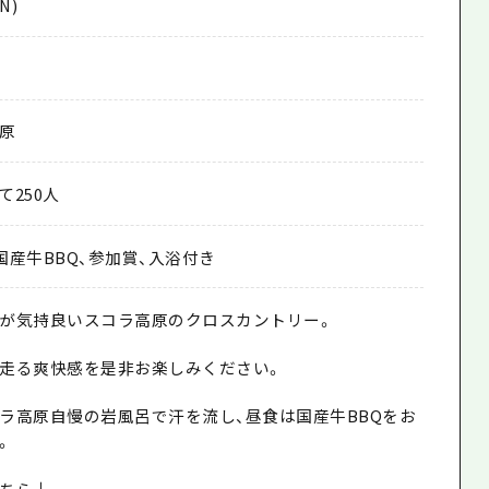
N)
原
て250人
 国産牛BBQ、参加賞、入浴付き
が気持良いスコラ高原のクロスカントリー。
走る爽快感を是非お楽しみください。
ラ高原自慢の岩風呂で汗を流し、昼食は国産牛BBQをお
。
ちら↓