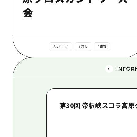
会
#
スポーツ
#
備北
#
備後
INFOR
第30回 帝釈峡スコラ高