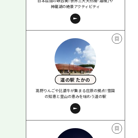
日本屈指の峡谷美！世界三大天然橋「雄橋」や
神龍湖の絶景アクティビティ
道の駅 たかの
高野りんごや比婆牛が集まる庄原の拠点！雪国
の知恵と里山の恵みを味わう道の駅