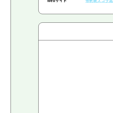
Webサイト
帝釈峡スコラ高