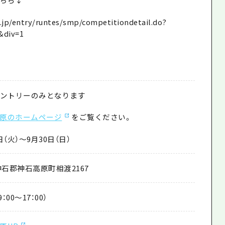
t.jp/entry/runtes/smp/competitiondetail.do?
&div=1
エントリーのみとなります
原のホームページ
をご覧ください。
（火）～9月30日（日）
 神石郡神石高原町相渡2167
（9：00～17：00）