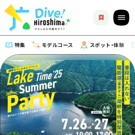
特集
モデルコース
スポット・体験
特集
特集一覧
モデルコース
おすすめ
モデルコース一覧
スポット・体験
アート
Dive! Hiroshima 公式ガイド
スポット・体験一覧
イベント・祭り
イベント
広島もしもトラベル
広島市周辺
グルメ・酒