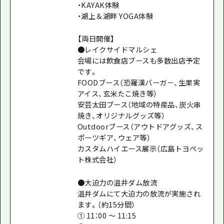
・KAYAK体験
・湖上＆湖畔 YOGA体験
【両日開催】
●レイクサイドマルシェ
会場には飲食店ブースも多数出店予定
です。
FOODブース（恐羅漢バーガ－、生果実
アイス、玄米たこ焼き等）
安芸太田ブース（地域の特産品、炭火串
焼き、オリジナルグッズ等）
Outdoorブース（アウトドアグッズ、ス
ポーツギア、ウェア等）
カスタムハイエース展示（広島トヨペッ
ト株式会社）
●大迫力の温井ダム放流
温井ダムにて大迫力の放流が実施され
ます。（約15分間）
① 11：00 ～ 11:15