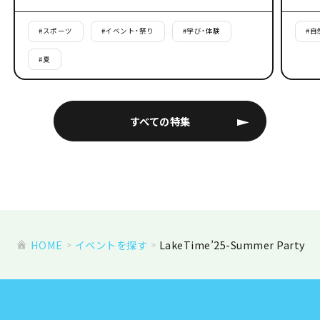
#
スポーツ
#
イベント・祭り
#
学び・体験
#
自
#
夏
すべての特集
HOME
イベントを探す
LakeTime’25-Summer Party