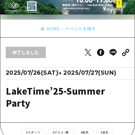
あたらしい非日常
旬情報
安芸
サイクリング
広島市周辺
お役立ち情報
備後
ショッピング
安芸
HOME
イベントを探す
備北
スポーツ
お役立ち情報一覧
HOME
備後
芸北
ナイトライフ
アクセス
備北
終了しました
宮島周辺
世界遺産
二次交通まとめ
新着情報
芸北
山口県東部
学び・体験
施設の混雑状況のお知らせ
2025/07/26(SAT)
→
2025/07/27(SUN)
宮島周辺
お問い合わせ
愛媛県
定番
お得な周遊チケット
山口県東部
LakeTime’25-Summer
事業者・学校関係者の皆さま
島根県
歴史・文化
手荷物預かり・配送サービス
弾丸
Party
癒し
広島おもてなしパス
日帰り
自然
HIROSHIMA FREE Wi-Fi
半日
観光案内所
#
スポーツ
#
グルメ・酒
#
自然
#
芸北