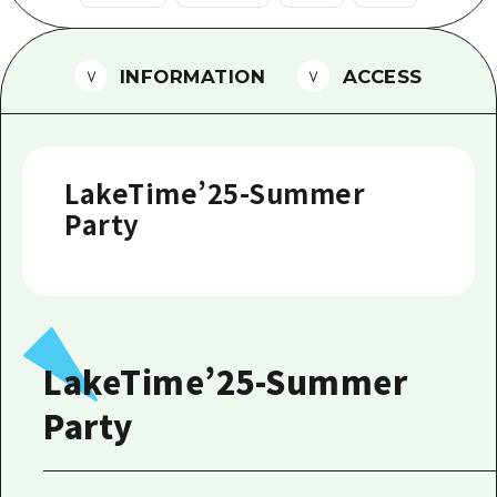
1泊2日
広島県を訪れる外国人旅行者向け情報一
2泊3日
ボランティアガイド
INFORMATION
ACCESS
ユニバーサルツーリズム
ガイドブック
LakeTime’25-Summer
広島県の魅力を動画でご紹介！
Party
よくあるご質問
メディア掲載情報
フォトダウンロード
LakeTime’25-Summer
関連リンク
Party