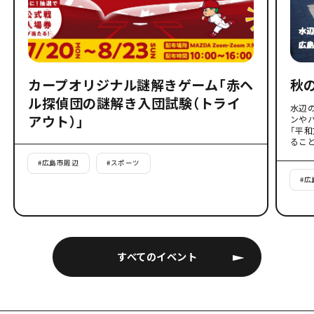
カープオリジナル謎解きゲーム「赤ヘ
秋
ル探偵団の謎解き入団試験（トライ
水辺
アウト）」
ンや
「平
るこ
#
広島市周辺
#
スポーツ
#
広
すべてのイベント