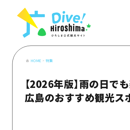
お役立ち情報一覧
特集一覧
モデルコース
アクセス
おすすめ
Dive! Hiro
二次交通まとめ
アート
広島もしもト
施設の混雑状況のお知らせ
イベント・祭り
あたらしい非
お得な周遊チケット
グルメ・酒
HOME
特集
特集一
手荷物預かり・配送サービス
おすす
【2026年版】雨の日で
アート
イベン
広島のおすすめ観光ス
グルメ