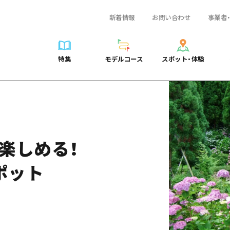
新着情報
お問い合わせ
事業者
一覧
サイクリング
広島おもてなしパス
スポット・体験一覧
学び・体験
広島市周辺
弾丸
広島市周辺
ガイドブック
shima 公式ガイド
ショッピング
HIROSHIMA FREE Wi-Fi
定番
安芸
日帰り
安芸
広島県の魅力を動
特集
モデルコース
スポット・体験
ラベル
スポーツ
観光案内所
歴史・文化
備後
半日
備後
よくあるご質問
特集
モデルコース
スポット・体験
日常
ナイトライフ
広島県を訪れる外国人旅行者向け情報一覧
癒し
備北
1泊2日
備北
メディア掲載情報
世界遺産
ボランティアガイド
自然
芸北
2泊3日
芸北
フォトダウンロー
覧
モデルコース一覧
お役立ち情報一覧
サイクリング
スポット・体験一覧
学び・体験
広島市周辺
広島おもてなしパス
弾丸
広
ユニバーサルツーリズム
宮島周辺
宮島周辺
関連リンク
め
Dive! Hiroshima 公式ガイド
アクセス
ショッピング
定番
安芸
HIROSHIMA FREE Wi-Fi
日帰
安
山口県東部
山口県東部
も楽しめる！
広島もしもトラベル
二次交通まとめ
スポーツ
歴史・文化
備後
観光案内所
半日
備
愛媛県
ト・祭り
あたらしい非日常
施設の混雑状況のお知らせ
ナイトライフ
癒し
備北
広島県を訪れる外国人旅行
1泊
備
島根県
ポット
・酒
お得な周遊チケット
世界遺産
自然
芸北
ボランティアガイド
2泊
芸
手荷物預かり・配送サービス
宮島周辺
ユニバーサルツーリズム
宮
山口県東部
山
愛