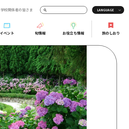
・学校関係者の皆さま
画でご紹介！
イベント
旬情報
お役立ち情報
旅のしおり
イベント
旬情報
お役立ち情報
旅のしおり
ド
島市周辺
ガイドブック
り
芸
広島県の魅力を動画でご紹介！
後
よくあるご質問
者向け情報一覧
2日
北
メディア掲載情報
3日
北
フォトダウンロード
島周辺
関連リンク
口県東部
媛県