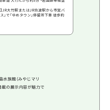
動車道 大竹ICから約5分 ・岩国錦帯橋空
】JR大竹駅またはJR玖波駅から市営バ
ス」で「ゆめタウン」停留所下車 徒歩約
島
水族館（みやじマリ
満載の展示内容が魅力で