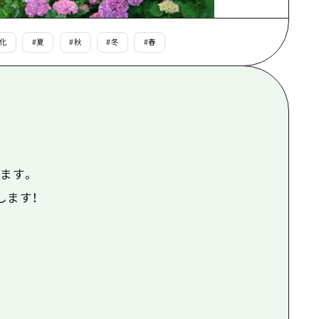
根県
文化
#
夏
#
秋
#
冬
#
春
ます。
します！