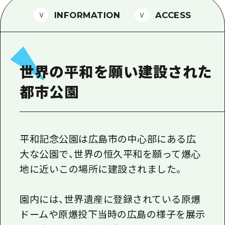
1泊2日
広島県を訪れる外国人旅行者向け情報一
INFORMATION
ACCESS
2泊3日
ボランティアガイド
ユニバーサルツーリズム
世界の平和を願い建設された
ガイドブック
都市公園
広島県の魅力を動画でご紹介！
よくあるご質問
メディア掲載情報
平和記念公園は広島市の中心部にある広
大な公園で、世界の恒久平和を願って爆心
フォトダウンロード
地に近いこの場所に建設されました。
関連リンク
園内には、世界遺産に登録されている原爆
ドームや原爆投下当時の広島の様子を展示