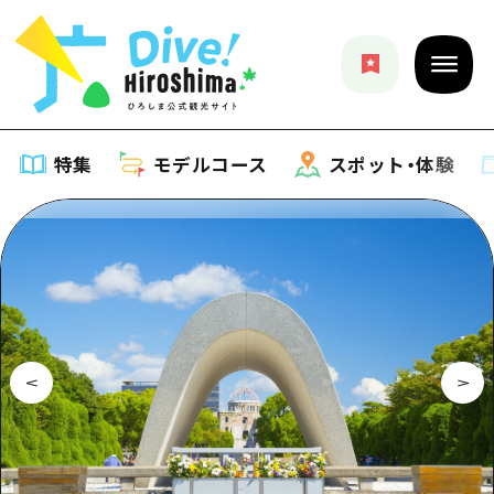
特集
モデルコース
スポット・体験
特集
特集一覧
モデルコース
おすすめ
モデルコース一覧
スポット・体験
アート
Dive! Hiroshima 公式ガイド
スポット・体験一覧
イベント・祭り
イベント
広島もしもトラベル
広島市周辺
グルメ・酒