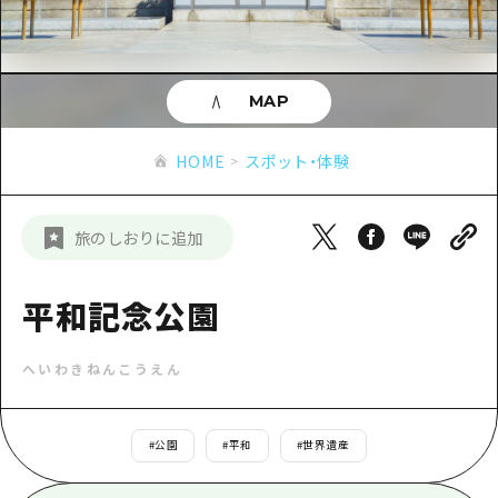
あたらしい非日常
旬情報
安芸
サイクリング
広島市周辺
お役立ち情報
備後
ショッピング
安芸
MAP
備北
スポーツ
お役立ち情報一覧
HOME
備後
HOME
スポット・体験
芸北
ナイトライフ
アクセス
備北
宮島周辺
世界遺産
二次交通まとめ
新着情報
芸北
旅のしおりに追加
山口県東部
学び・体験
施設の混雑状況のお知らせ
宮島周辺
お問い合わせ
愛媛県
定番
平和記念公園
お得な周遊チケット
山口県東部
事業者・学校関係者の皆さま
島根県
歴史・文化
手荷物預かり・配送サービス
弾丸
へいわきねんこうえん
癒し
広島おもてなしパス
日帰り
自然
HIROSHIMA FREE Wi-Fi
#
公園
#
平和
#
世界遺産
半日
観光案内所