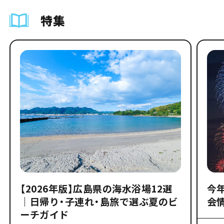
特集
【2026年版】広島県の海水浴場12選
今
｜日帰り・子連れ・島旅で選ぶ夏のビ
会
ーチガイド