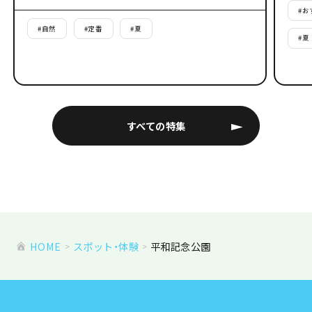
#
お
#
自然
#
定番
#
夏
#
夏
すべての特集
HOME
スポット・体験
平和記念公園