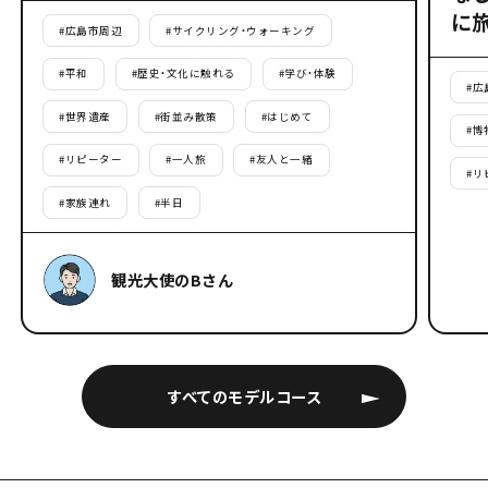
に
#
広島市周辺
#
サイクリング・ウォーキング
#
平和
#
歴史・文化に触れる
#
学び・体験
#
広
#
世界遺産
#
街並み散策
#
はじめて
#
博
#
リピーター
#
一人旅
#
友人と一緒
#
リ
#
家族連れ
#
半日
観光大使のBさん
すべてのモデルコース