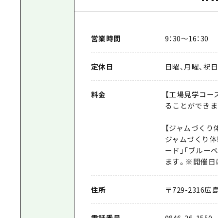
営業時間
9：30～16：30
定休日
日曜、月曜、祝
料金
【工場見学コー
ることができま
【ジャムづくり
ジャムづくり体
ード」「ブルー
ます。※開催日
住所
〒
729-2316
広島
電話番号
0846-26-1550