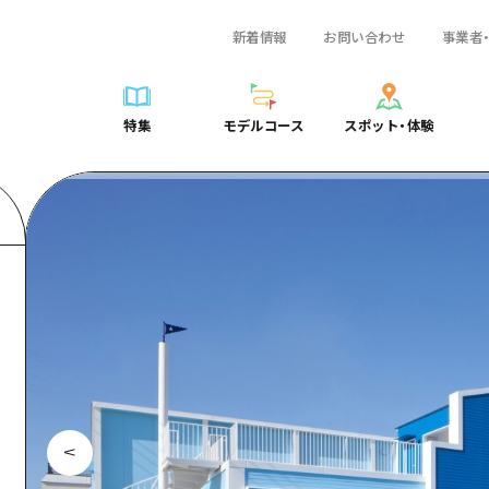
新着情報
お問い合わせ
事業者
一覧
サイクリング
広島おもてなしパス
スポット・体験一覧
学び・体験
広島市周辺
弾丸
広島市周辺
ガイドブック
shima 公式ガイド
ショッピング
HIROSHIMA FREE Wi-Fi
定番
安芸
日帰り
安芸
広島県の魅力を動
特集
モデルコース
スポット・体験
ラベル
スポーツ
観光案内所
歴史・文化
備後
半日
備後
よくあるご質問
特集
モデルコース
スポット・体験
日常
ナイトライフ
広島県を訪れる外国人旅行者向け情報一覧
癒し
備北
1泊2日
備北
メディア掲載情報
世界遺産
ボランティアガイド
自然
芸北
2泊3日
芸北
フォトダウンロー
覧
モデルコース一覧
お役立ち情報一覧
サイクリング
スポット・体験一覧
学び・体験
広島市周辺
広島おもてなしパス
弾丸
広
ユニバーサルツーリズム
宮島周辺
宮島周辺
関連リンク
め
Dive! Hiroshima 公式ガイド
アクセス
ショッピング
定番
安芸
HIROSHIMA FREE Wi-Fi
日帰
安
山口県東部
山口県東部
広島もしもトラベル
二次交通まとめ
スポーツ
歴史・文化
備後
観光案内所
半日
備
愛媛県
ト・祭り
あたらしい非日常
施設の混雑状況のお知らせ
ナイトライフ
癒し
備北
広島県を訪れる外国人旅行
1泊
備
島根県
・酒
お得な周遊チケット
世界遺産
自然
芸北
ボランティアガイド
2泊
芸
手荷物預かり・配送サービス
宮島周辺
ユニバーサルツーリズム
宮
山口県東部
山
愛