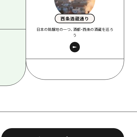
西条酒蔵通り
日本の銘醸地の一つ、酒都・西条の酒蔵を巡ろ
う