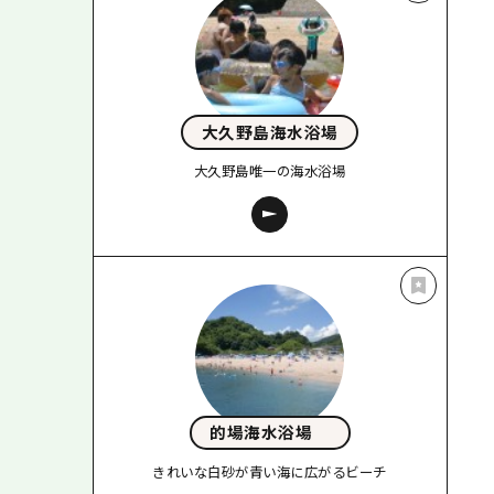
大久野島海水浴場
大久野島唯一の海水浴場
的場海水浴場
きれいな白砂が青い海に広がるビーチ