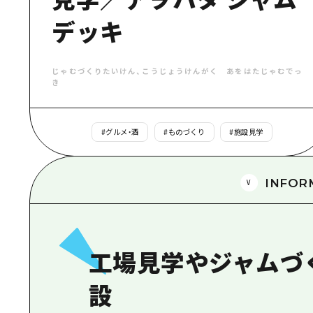
デッキ
じゃむづくりたいけん、こうじょうけんがく あをはたじゃむでっ
き
#
グルメ・酒
#
ものづくり
#
施設見学
INFOR
工場見学やジャムづ
設