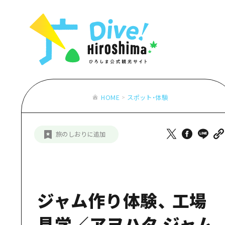
お役立ち情報一覧
特集一覧
モデルコース
アクセス
おすすめ
Dive! Hiro
二次交通まとめ
アート
広島もしもト
施設の混雑状況のお知らせ
イベント・祭り
あたらしい非
お得な周遊チケット
グルメ・酒
HOME
スポット・体験
特集一
手荷物預かり・配送サービス
おすす
旅のしおりに追加
アート
イベン
グルメ
ジャム作り体験、 工場
見学／アヲハタ ジャム