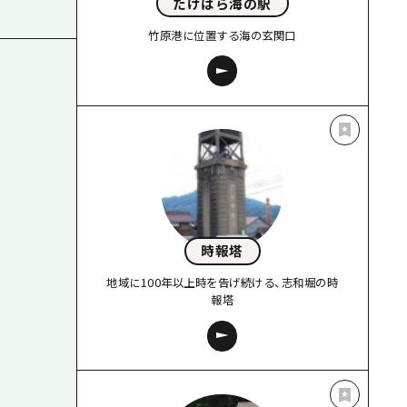
たけはら海の駅
竹原港に位置する海の玄関口
時報塔
地域に100年以上時を告げ続ける、志和堀の時
報塔