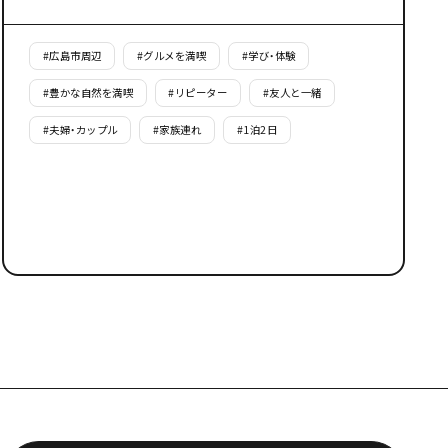
#
広島市周辺
#
グルメを満喫
#
学び・体験
#
豊かな自然を満喫
#
リピーター
#
友人と一緒
#
夫婦・カップル
#
家族連れ
#
1泊2日