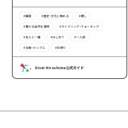
#
備後
#
歴史・文化に触れる
#
癒し
#
豊かな自然を満喫
#
サイクリング・ウォーキング
#
友人と一緒
#
はじめて
#
一人旅
#
夫婦・カップル
#
日帰り
Dive! Hiroshima公式ガイド