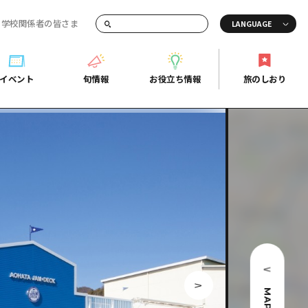
・学校関係者の皆さま
画でご紹介！
イベント
旬情報
お役立ち情報
旅のしおり
イベント
旬情報
お役立ち情報
旅のしおり
ド
島市周辺
ガイドブック
り
芸
広島県の魅力を動画でご紹介！
後
よくあるご質問
者向け情報一覧
2日
北
メディア掲載情報
3日
北
フォトダウンロード
島周辺
関連リンク
口県東部
MAP
媛県