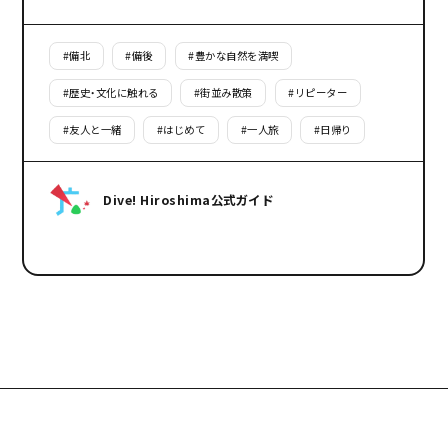
#
備北
#
備後
#
豊かな自然を満喫
#
歴史・文化に触れる
#
街並み散策
#
リピーター
#
友人と一緒
#
はじめて
#
一人旅
#
日帰り
Dive! Hiroshima公式ガイド