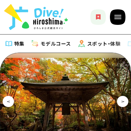
特集
モデルコース
スポット・体験
特集
特集一覧
モデルコース
おすすめ
モデルコース一覧
スポット・体験
アート
Dive! Hiroshima 公式ガイド
スポット・体験一覧
イベント・祭り
イベント
広島もしもトラベル
広島市周辺
グルメ・酒