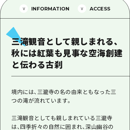
1泊2日
広島県を訪れる外国人旅行者向け情報一
INFORMATION
ACCESS
2泊3日
ボランティアガイド
ユニバーサルツーリズム
三滝観音として親しまれる、
ガイドブック
秋には紅葉も見事な空海創建
広島県の魅力を動画でご紹介！
と伝わる古刹
よくあるご質問
メディア掲載情報
フォトダウンロード
境内には、三瀧寺の名の由来ともなった三
つの滝が流れています。
関連リンク
三滝観音としても親しまれている三瀧寺
は、四季折々の自然に囲まれ、深山幽谷の