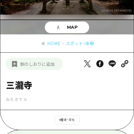
あたらしい非日常
旬情報
安芸
サイクリング
広島市周辺
お役立ち情報
備後
ショッピング
安芸
MAP
備北
スポーツ
お役立ち情報一覧
HOME
備後
HOME
スポット・体験
芸北
ナイトライフ
アクセス
備北
宮島周辺
世界遺産
二次交通まとめ
新着情報
芸北
旅のしおりに追加
山口県東部
学び・体験
施設の混雑状況のお知らせ
宮島周辺
お問い合わせ
愛媛県
定番
三瀧寺
お得な周遊チケット
山口県東部
事業者・学校関係者の皆さま
島根県
歴史・文化
手荷物預かり・配送サービス
弾丸
みたきでら
癒し
広島おもてなしパス
日帰り
自然
HIROSHIMA FREE Wi-Fi
#
歴史・文化
半日
観光案内所