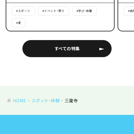
#
スポーツ
#
イベント・祭り
#
学び・体験
#
自
#
夏
すべての特集
HOME
スポット・体験
三瀧寺