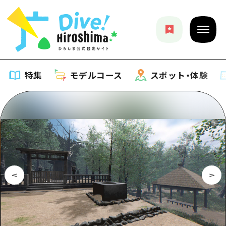
特集
モデルコース
スポット・体験
特集
特集一覧
モデルコース
おすすめ
モデルコース一覧
スポット・体験
アート
Dive! Hiroshima 公式ガイド
スポット・体験一覧
イベント・祭り
イベント
広島もしもトラベル
広島市周辺
グルメ・酒