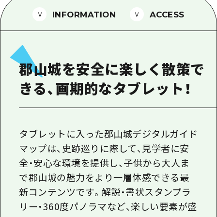
1泊2日
広島県を訪れる外国人旅行者向け情報一
INFORMATION
ACCESS
2泊3日
ボランティアガイド
ユニバーサルツーリズム
郡山城を安全に楽しく散策で
ガイドブック
きる、画期的なタブレット！
広島県の魅力を動画でご紹介！
よくあるご質問
メディア掲載情報
タブレットに入った郡山城デジタルガイド
マップは、史跡巡りに際して、見学者に安
フォトダウンロード
全・安心な環境を提供し、子供から大人ま
関連リンク
で郡山城の魅力をより一層体感できる最
新コンテンツです。解説・書状スタンプラ
リー・360度パノラマなど、楽しい要素が盛