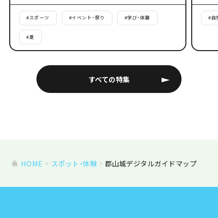
#
スポーツ
#
イベント・祭り
#
学び・体験
#
自
#
夏
すべての特集
HOME
スポット・体験
郡山城デジタルガイドマップ