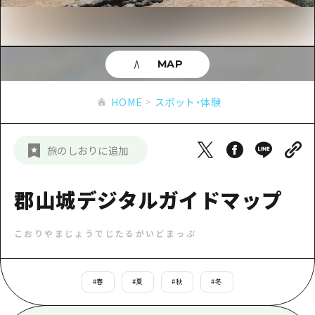
あたらしい非日常
旬情報
安芸
サイクリング
広島市周辺
お役立ち情報
備後
ショッピング
安芸
MAP
備北
スポーツ
お役立ち情報一覧
HOME
備後
HOME
スポット・体験
芸北
ナイトライフ
アクセス
備北
宮島周辺
世界遺産
二次交通まとめ
新着情報
芸北
旅のしおりに追加
山口県東部
学び・体験
施設の混雑状況のお知らせ
宮島周辺
お問い合わせ
愛媛県
定番
郡山城デジタルガイドマップ
お得な周遊チケット
山口県東部
事業者・学校関係者の皆さま
島根県
歴史・文化
手荷物預かり・配送サービス
弾丸
こおりやまじょうでじたるがいどまっぷ
癒し
広島おもてなしパス
日帰り
自然
HIROSHIMA FREE Wi-Fi
#
春
#
夏
#
秋
#
冬
半日
観光案内所