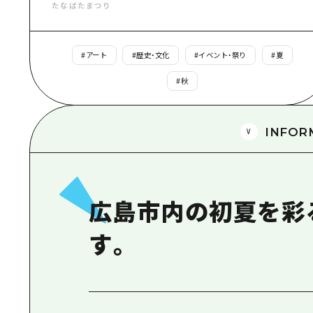
たなばたまつり
#
アート
#
歴史・文化
#
イベント・祭り
#
夏
#
秋
INFOR
広島市内の初夏を彩
す。