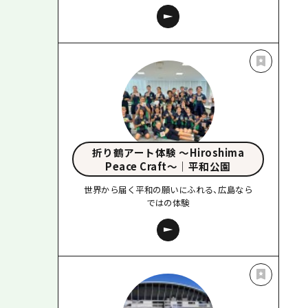
折り鶴アート体験 〜Hiroshima
Peace Craft〜｜平和公園
世界から届く平和の願いにふれる、広島なら
ではの体験