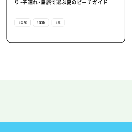
り・子連れ・島旅で選ぶ夏のビーチガイド
#
自然
#
定番
#
夏