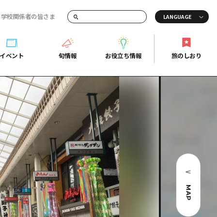
・学校関係者の皆さま
画でご紹介！
イベント
旬情報
お役立ち情報
旅のしおり
イベント
旬情報
お役立ち情報
旅のしおり
ド
島市周辺
ガイドブック
り
芸
広島県の魅力を動画でご紹介！
後
よくあるご質問
者向け情報一覧
2日
北
メディア掲載情報
3日
北
フォトダウンロード
島周辺
関連リンク
MAP
口県東部
媛県