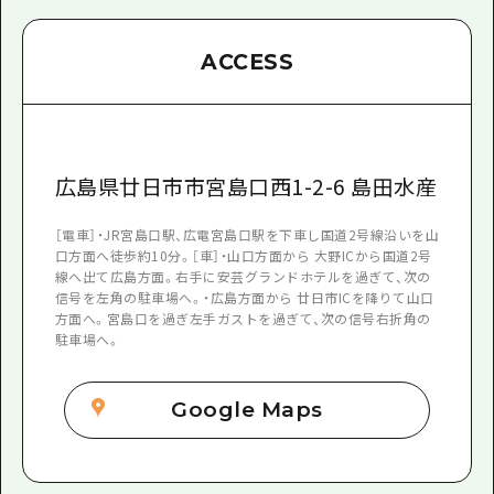
ACCESS
広島県廿日市市宮島口西1-2-6 島田水産
［電車］・JR宮島口駅、広電宮島口駅を下車し国道2号線沿いを山
口方面へ徒歩約10分。［車］・山口方面から 大野ICから国道2号
線へ出て広島方面。右手に安芸グランドホテルを過ぎて、次の
信号を左角の駐車場へ。・広島方面から 廿日市ICを降りて山口
方面へ。宮島口を過ぎ左手ガストを過ぎて、次の信号右折角の
駐車場へ。
Google Maps