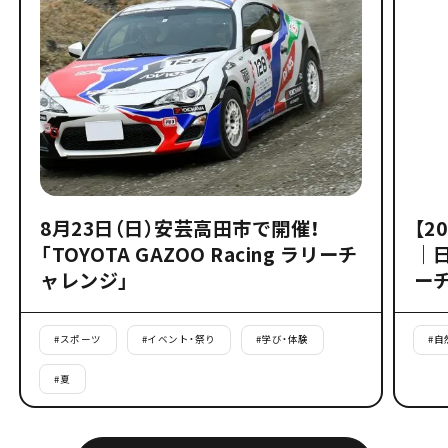
8月23日（日）安芸高田市で開催！
【2
「TOYOTA GAZOO Racing ラリーチ
｜
ャレンジ」
ー
#
スポーツ
#
イベント・祭り
#
学び・体験
#
自
#
夏