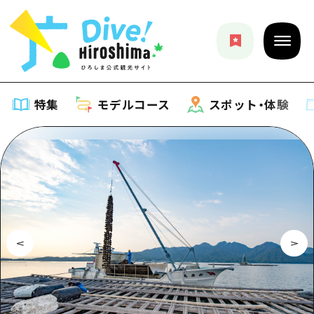
特集
モデルコース
スポット・体験
特集
特集一覧
モデルコース
おすすめ
モデルコース一覧
スポット・体験
アート
Dive! Hiroshima 公式ガイド
スポット・体験一覧
イベント・祭り
イベント
広島もしもトラベル
広島市周辺
グルメ・酒