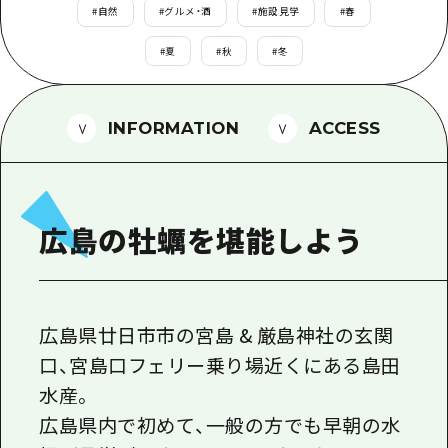
1泊2日
#
自然
#
グルメ・酒
#
施設見学
#
春
広島県を訪れる外国人旅行者向け情報一
2泊3日
#
夏
#
秋
#
冬
ボランティアガイド
ユニバーサルツーリズム
INFORMATION
ACCESS
ガイドブック
広島県の魅力を動画でご紹介！
広島の牡蠣を堪能しよう
よくあるご質問
メディア掲載情報
フォトダウンロード
広島県廿日市市の宮島 & 厳島神社の玄関
関連リンク
口、宮島口フェリー乗り場近くにある島田
水産。
広島県内で初めて、一般の方でも早朝の水