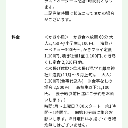
ラストオーダーは閉店1時間前となり
ます。
上記営業時間は状況にって変更の場合
がございます。
料金
＜かき小屋＞ かき食べ放題 60分 大
人2,750円/小学生1,100円。 海鮮バ
ーベキュー300円〜、かきフライ定食
1,100円、焼き牡蠣1盛 1,100円、かき尽
くし定食 2,310円 他。
＜水揚げ体験＞◎水揚げ見学と嚴島神
社沖遊覧(11月～５月上旬)。 大人：
3,300円(食事代込み) ※食事なしの
場合 2,500円。 高校生以下：1,100
円。 要予約(3前日迄にご予約をお願
いします。)
時間：月〜土曜日 7:00スタート 約1時
間～1時間半。 開始10分前に集合お
願いします。※日曜日は水揚げ・かき雑
炊無しはございません。