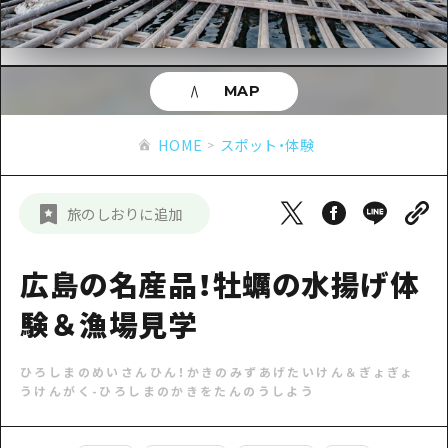
あたらしい非日常
旬情報
安芸
サイクリング
広島市周辺
お役立ち情報
備後
ショッピング
安芸
MAP
備北
スポーツ
お役立ち情報一覧
HOME
備後
HOME
スポット・体験
芸北
ナイトライフ
アクセス
備北
宮島周辺
世界遺産
二次交通まとめ
新着情報
芸北
旅のしおりに追加
山口県東部
学び・体験
施設の混雑状況のお知らせ
宮島周辺
お問い合わせ
愛媛県
定番
広島の名産品！牡蠣の水揚げ体
お得な周遊チケット
山口県東部
事業者・学校関係者の皆さま
島根県
歴史・文化
験＆漁場見学
手荷物預かり・配送サービス
弾丸
癒し
広島おもてなしパス
日帰り
ひろしまのめいさんひん！かきのみずあげたいけん＆ぎょぎょ
うけんがく
-
ひろしまのかきをたんのうしよう
自然
HIROSHIMA FREE Wi-Fi
半日
観光案内所