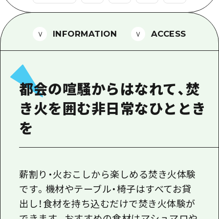
1泊2日
広島県を訪れる外国人旅行者向け情報一
2泊3日
ボランティアガイド
INFORMATION
ACCESS
ユニバーサルツーリズム
ガイドブック
都会の喧騒からはなれて、焚
広島県の魅力を動画でご紹介！
き火を囲む非日常なひととき
よくあるご質問
を
メディア掲載情報
フォトダウンロード
関連リンク
薪割り・火おこしから楽しめる焚き火体験
です。機材やテーブル・椅子はすべてお貸
出し！食材を持ち込むだけで焚き火体験が
できます。おすすめの食材はマシュマロや