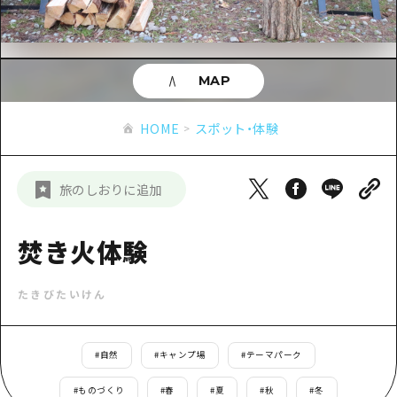
あたらしい非日常
旬情報
安芸
サイクリング
広島市周辺
お役立ち情報
備後
ショッピング
安芸
MAP
備北
スポーツ
お役立ち情報一覧
HOME
備後
HOME
スポット・体験
芸北
ナイトライフ
アクセス
備北
宮島周辺
世界遺産
二次交通まとめ
新着情報
芸北
旅のしおりに追加
山口県東部
学び・体験
施設の混雑状況のお知らせ
宮島周辺
お問い合わせ
愛媛県
定番
焚き火体験
お得な周遊チケット
山口県東部
事業者・学校関係者の皆さま
島根県
歴史・文化
手荷物預かり・配送サービス
弾丸
たきびたいけん
癒し
広島おもてなしパス
日帰り
自然
HIROSHIMA FREE Wi-Fi
#
自然
#
キャンプ場
#
テーマパーク
半日
観光案内所
#
ものづくり
#
春
#
夏
#
秋
#
冬