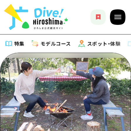
特集
モデルコース
スポット・体験
特集
特集一覧
モデルコース
おすすめ
モデルコース一覧
スポット・体験
アート
Dive! Hiroshima 公式ガイド
スポット・体験一覧
イベント・祭り
イベント
広島もしもトラベル
広島市周辺
グルメ・酒