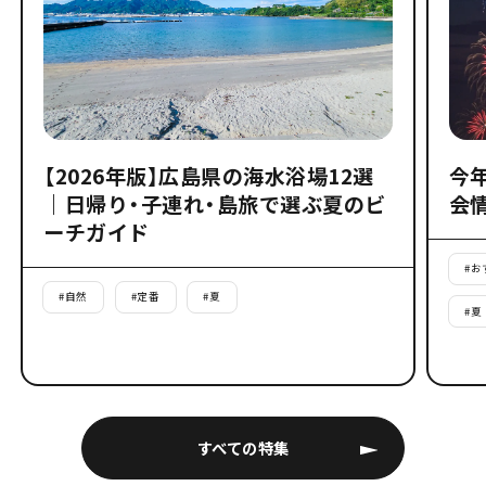
【2026年版】広島県の海水浴場12選
今
｜日帰り・子連れ・島旅で選ぶ夏のビ
会
ーチガイド
#
お
#
自然
#
定番
#
夏
#
夏
すべての特集