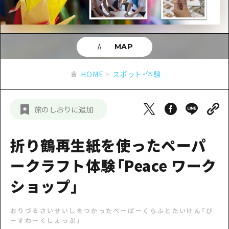
あたらしい非日常
旬情報
安芸
サイクリング
広島市周辺
お役立ち情報
備後
ショッピング
安芸
MAP
備北
スポーツ
お役立ち情報一覧
HOME
備後
HOME
スポット・体験
芸北
ナイトライフ
アクセス
備北
宮島周辺
世界遺産
二次交通まとめ
新着情報
芸北
旅のしおりに追加
山口県東部
学び・体験
施設の混雑状況のお知らせ
宮島周辺
お問い合わせ
愛媛県
定番
折り鶴再生紙を使ったペーパ
お得な周遊チケット
山口県東部
事業者・学校関係者の皆さま
島根県
歴史・文化
ークラフト体験「Peace ワーク
手荷物預かり・配送サービス
弾丸
癒し
ショップ」
広島おもてなしパス
日帰り
自然
HIROSHIMA FREE Wi-Fi
半日
おりづるさいせいしをつかったぺーぱーくらふとたいけん「ぴ
ーすわーくしょっぷ」
観光案内所