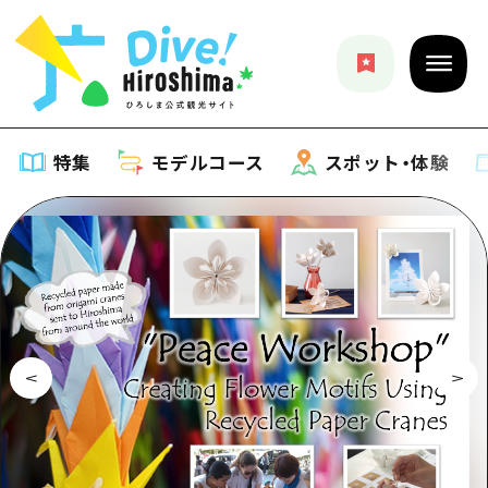
特集
モデルコース
スポット・体験
特集
特集一覧
モデルコース
おすすめ
モデルコース一覧
スポット・体験
アート
Dive! Hiroshima 公式ガイド
スポット・体験一覧
イベント・祭り
イベント
広島もしもトラベル
広島市周辺
グルメ・酒