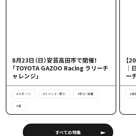
8月23日（日）安芸高田市で開催！
【2
「TOYOTA GAZOO Racing ラリーチ
｜
ャレンジ」
ー
#
スポーツ
#
イベント・祭り
#
学び・体験
#
自
#
夏
すべての特集