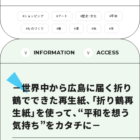
1泊2日
広島県を訪れる外国人旅行者向け情報一
2泊3日
#
ショッピング
#
アート
#
歴史・文化
#
平和
ボランティアガイド
#
ものづくり
#
春
#
夏
#
秋
#
冬
ユニバーサルツーリズム
ガイドブック
INFORMATION
ACCESS
広島県の魅力を動画でご紹介！
よくあるご質問
－世界中から広島に届く折り
メディア掲載情報
鶴でできた再生紙、「折り鶴再
フォトダウンロード
生紙」を使って、“平和を想う
関連リンク
気持ち”をカタチに－