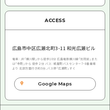
ACCESS
広島市中区広瀬北町3-11 和光広瀬ビル
電車： JR「横川駅」から徒歩10分 広島電鉄横川線「別院前」また
は「寺町」から 徒歩２分 バス： 紙屋町バスセンター7・8番乗場
より 北部方面行き約5分、バス停「広瀬町」すぐ
Google Maps