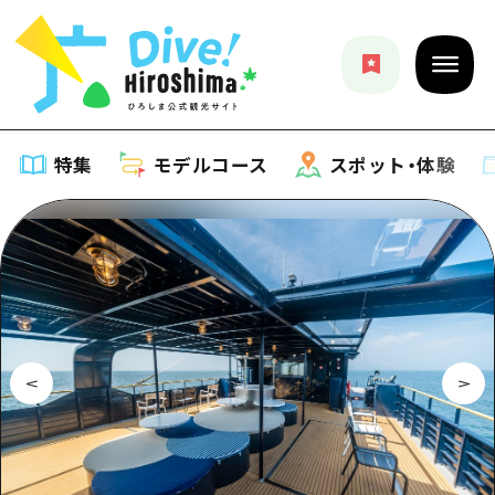
特集
モデルコース
スポット・体験
特集
特集一覧
モデルコース
おすすめ
モデルコース一覧
スポット・体験
アート
Dive! Hiroshima 公式ガイド
スポット・体験一覧
イベント・祭り
イベント
広島もしもトラベル
広島市周辺
グルメ・酒