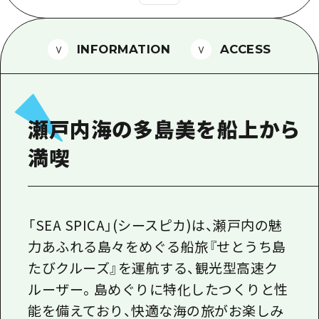
1泊2日
広島県を訪れる外国人旅行者向け情報一
2泊3日
ボランティアガイド
INFORMATION
ACCESS
ユニバーサルツーリズム
ガイドブック
瀬戸内海の多島美を船上から
広島県の魅力を動画でご紹介！
満喫
よくあるご質問
メディア掲載情報
フォトダウンロード
「SEA SPICA」(シースピカ)は、瀬戸内の魅
力あふれる島々をめぐる船旅『せとうち島
関連リンク
たびクルーズ』を運航する、観光型高速ク
ルーザー。島めぐりに特化したつくりと性
能を備えており、快適な海の旅がお楽しみ