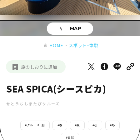
あたらしい非日常
旬情報
安芸
サイクリング
広島市周辺
お役立ち情報
備後
ショッピング
安芸
MAP
備北
スポーツ
お役立ち情報一覧
HOME
備後
HOME
スポット・体験
芸北
ナイトライフ
アクセス
備北
宮島周辺
世界遺産
二次交通まとめ
新着情報
芸北
旅のしおりに追加
山口県東部
学び・体験
施設の混雑状況のお知らせ
宮島周辺
お問い合わせ
愛媛県
定番
SEA SPICA(シースピカ)
お得な周遊チケット
山口県東部
事業者・学校関係者の皆さま
島根県
歴史・文化
手荷物預かり・配送サービス
弾丸
せとうちしまたびクルーズ
癒し
広島おもてなしパス
日帰り
自然
HIROSHIMA FREE Wi-Fi
#
クルーズ・船
#
春
#
夏
#
秋
#
冬
半日
観光案内所
#
自然