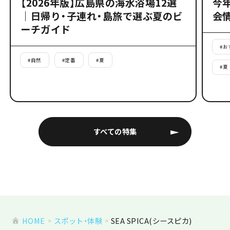
【2026年版】広島県の海水浴場12選
今
｜日帰り・子連れ・島旅で選ぶ夏のビ
会
ーチガイド
#
お
#
自然
#
定番
#
夏
#
夏
すべての特集
HOME
スポット・体験
SEA SPICA(シースピカ)