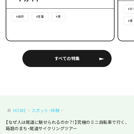
#
お
#
自然
#
定番
#
夏
#
夏
すべての特集
HOME
スポット・体験
【なぜ人は尾道に魅せられるのか？！】究極のミニ自転車で行く、
箱庭のまち・尾道サイクリングツアー