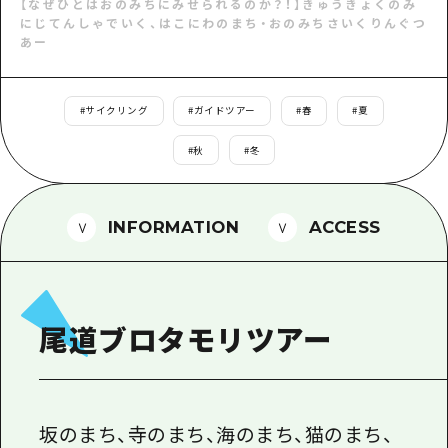
1泊2日
【なぜひとはおのみちにみせられるのか？！】きゅうきょくのみ
にじてんしゃでいく、はこにわのまち・おのみちさいくりんぐつ
広島県を訪れる外国人旅行者向け情報一
2泊3日
あー
ボランティアガイド
ユニバーサルツーリズム
#
サイクリング
#
ガイドツアー
#
春
#
夏
ガイドブック
#
秋
#
冬
広島県の魅力を動画でご紹介！
INFORMATION
ACCESS
よくあるご質問
メディア掲載情報
フォトダウンロード
尾道ブロタモリツアー
関連リンク
坂のまち、寺のまち、海のまち、猫のまち、