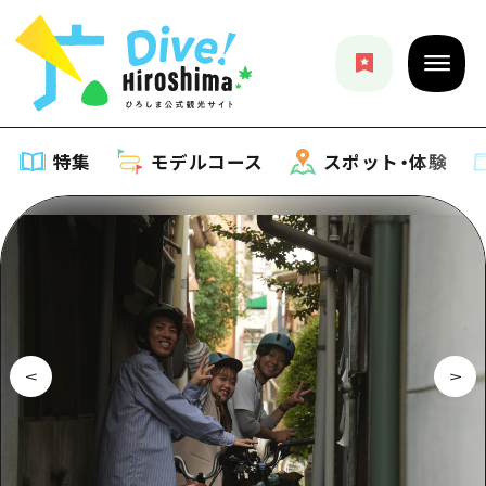
特集
モデルコース
スポット・体験
特集
特集一覧
モデルコース
おすすめ
モデルコース一覧
スポット・体験
アート
Dive! Hiroshima 公式ガイド
スポット・体験一覧
イベント・祭り
イベント
広島もしもトラベル
広島市周辺
グルメ・酒