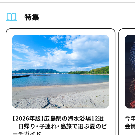
特集
【2026年版】広島県の海水浴場12選
今
｜日帰り・子連れ・島旅で選ぶ夏のビ
会
ーチガイド