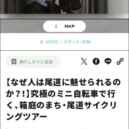
あたらしい非日常
旬情報
安芸
サイクリング
広島市周辺
お役立ち情報
備後
ショッピング
安芸
MAP
備北
スポーツ
お役立ち情報一覧
HOME
備後
HOME
スポット・体験
芸北
ナイトライフ
アクセス
備北
宮島周辺
世界遺産
二次交通まとめ
新着情報
芸北
旅のしおりに追加
山口県東部
学び・体験
施設の混雑状況のお知らせ
宮島周辺
お問い合わせ
愛媛県
定番
【なぜ人は尾道に魅せられるの
お得な周遊チケット
山口県東部
事業者・学校関係者の皆さま
島根県
歴史・文化
か？！】究極のミニ自転車で行
手荷物預かり・配送サービス
弾丸
癒し
く、箱庭のまち・尾道サイクリ
広島おもてなしパス
日帰り
自然
ングツアー
HIROSHIMA FREE Wi-Fi
半日
観光案内所