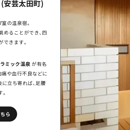
(安芸太田町)
7
室の温泉宿。
眺めることができ、四
ができます。
ラミック温泉
が有名
肉痛や血行不良などに
後に立ち寄れば、足腰
す。
こちら