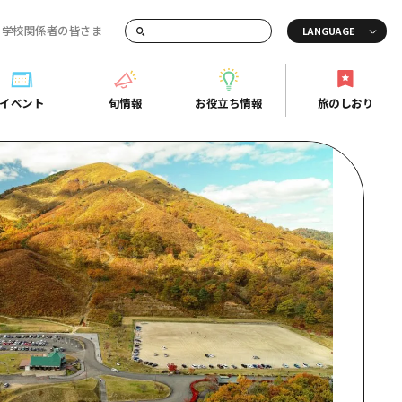
・学校関係者の皆さま
画でご紹介！
イベント
旬情報
お役立ち情報
旅のしおり
イベント
旬情報
お役立ち情報
旅のしおり
ド
島市周辺
ガイドブック
り
芸
広島県の魅力を動画でご紹介！
後
よくあるご質問
者向け情報一覧
2日
北
メディア掲載情報
3日
北
フォトダウンロード
島周辺
関連リンク
口県東部
媛県