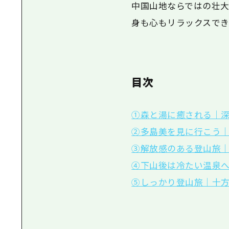
中国山地ならではの壮大
身も心もリラックスでき
目次
①森と湯に癒される｜深
②多島美を見に行こう
③解放感のある登山旅
④下山後は冷たい温泉
⑤しっかり登山旅｜十方