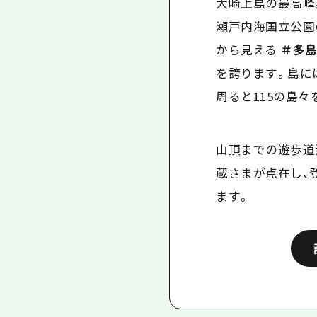
大崎上島の最高峰
瀬戸内海国立公園
から見える
＃多
を誇ります。島に
周ると
115
の島々
山頂までの遊歩道
蔵さまが点在し、
ます。