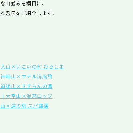
な山並みを横目に、
る温泉をご紹介します。
入山×いこいの村 ひろしま
｜神峰山×ホテル清風館
｜道後山×すずらんの湯
へ｜大峯山×湯来ロッジ
山×道の駅 スパ羅漢