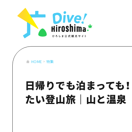
お役立ち情報一覧
特集一覧
モデルコース
アクセス
おすすめ
Dive! Hiro
二次交通まとめ
アート
広島もしもト
施設の混雑状況のお知らせ
イベント・祭り
あたらしい非
お得な周遊チケット
グルメ・酒
HOME
特集
特集一
手荷物預かり・配送サービス
おすす
日帰りでも泊まっても！
アート
イベン
たい登山旅｜山と温泉
グルメ