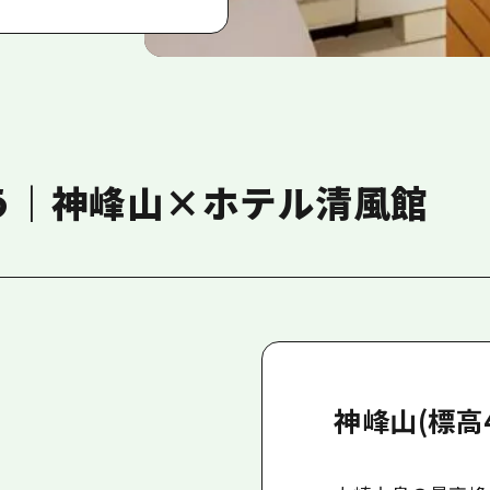
う｜神峰山×ホテル清風館
神峰山(標高4