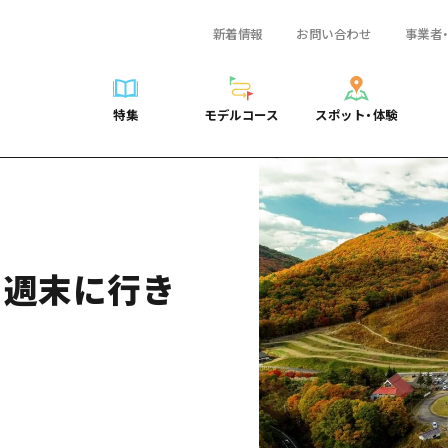
新着情報
お問い合わせ
事業者
一覧
サイクリング
広島おもてなしパス
スポット・体験一覧
学び・体験
広島市周辺
弾丸
広島市周辺
ガイドブック
shima 公式ガイド
ショッピング
HIROSHIMA FREE Wi-Fi
定番
安芸
日帰り
安芸
広島県の魅力を動
特集
モデルコース
スポット・体験
ラベル
スポーツ
観光案内所
歴史・文化
備後
半日
備後
よくあるご質問
特集
モデルコース
スポット・体験
日常
ナイトライフ
広島県を訪れる外国人旅行者向け情報一覧
癒し
備北
1泊2日
備北
メディア掲載情報
世界遺産
ボランティアガイド
自然
芸北
2泊3日
芸北
フォトダウンロー
覧
モデルコース一覧
お役立ち情報一覧
サイクリング
スポット・体験一覧
学び・体験
広島市周辺
広島おもてなしパス
弾丸
広
ユニバーサルツーリズム
宮島周辺
宮島周辺
関連リンク
め
Dive! Hiroshima 公式ガイド
アクセス
ショッピング
定番
安芸
HIROSHIMA FREE Wi-Fi
日帰
安
山口県東部
山口県東部
 週末に行き
広島もしもトラベル
二次交通まとめ
スポーツ
歴史・文化
備後
観光案内所
半日
備
愛媛県
ト・祭り
あたらしい非日常
施設の混雑状況のお知らせ
ナイトライフ
癒し
備北
広島県を訪れる外国人旅行
1泊
備
島根県
・酒
お得な周遊チケット
世界遺産
自然
芸北
ボランティアガイド
2泊
芸
手荷物預かり・配送サービス
宮島周辺
ユニバーサルツーリズム
宮
山口県東部
山
愛