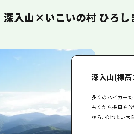
｜深入山×いこいの村 ひろし
深入山(標高1
多くのハイカーた
古くから採草や放
から、心地よい大