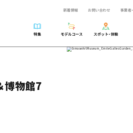
新着情報
お問い合わせ
事業者
一覧
サイクリング
広島おもてなしパス
スポット・体験一覧
学び・体験
広島市周辺
弾丸
広島市周辺
ガイドブック
shima 公式ガイド
ショッピング
HIROSHIMA FREE Wi-Fi
定番
安芸
日帰り
安芸
広島県の魅力を動
特集
モデルコース
スポット・体験
ラベル
スポーツ
観光案内所
歴史・文化
備後
半日
備後
よくあるご質問
特集
モデルコース
スポット・体験
日常
ナイトライフ
広島県を訪れる外国人旅行者向け情報一覧
癒し
備北
1泊2日
備北
メディア掲載情報
世界遺産
ボランティアガイド
自然
芸北
2泊3日
芸北
フォトダウンロー
覧
モデルコース一覧
お役立ち情報一覧
サイクリング
スポット・体験一覧
学び・体験
広島市周辺
広島おもてなしパス
弾丸
広
ユニバーサルツーリズム
宮島周辺
宮島周辺
関連リンク
め
Dive! Hiroshima 公式ガイド
アクセス
ショッピング
定番
安芸
HIROSHIMA FREE Wi-Fi
日帰
安
山口県東部
山口県東部
＆博物館7
広島もしもトラベル
二次交通まとめ
スポーツ
歴史・文化
備後
観光案内所
半日
備
愛媛県
ト・祭り
あたらしい非日常
施設の混雑状況のお知らせ
ナイトライフ
癒し
備北
広島県を訪れる外国人旅行
1泊
備
島根県
・酒
お得な周遊チケット
世界遺産
自然
芸北
ボランティアガイド
2泊
芸
手荷物預かり・配送サービス
宮島周辺
ユニバーサルツーリズム
宮
山口県東部
山
愛