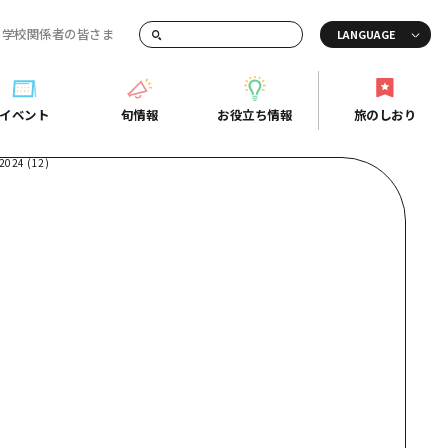
・学校関係者の皆さま
画でご紹介！
イベント
旬情報
お役立ち情報
旅のしおり
イベント
旬情報
お役立ち情報
旅のしおり
ド
島市周辺
ガイドブック
り
芸
広島県の魅力を動画でご紹介！
後
よくあるご質問
者向け情報一覧
2日
北
メディア掲載情報
3日
北
フォトダウンロード
島周辺
関連リンク
口県東部
媛県