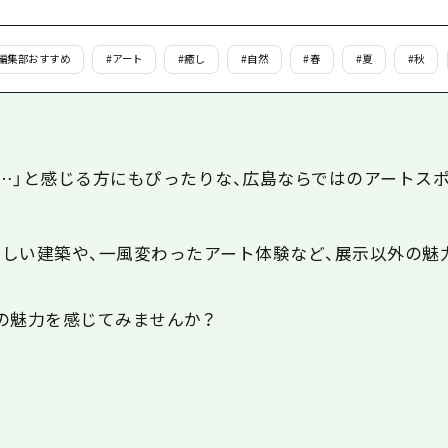
島
T編集部おすすめ
#
アート
#
癒し
#
自然
#
春
#
夏
#
秋
…
」と感じる方にもぴったりな、広島ならではのアートス
しい建築や、一風変わったアート体験など、展示以外の魅
の魅力を感じてみませんか？