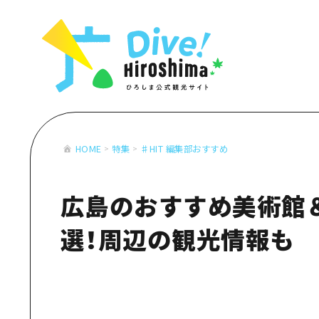
お役立ち情報一覧
特集一覧
モデルコース
アクセス
おすすめ
Dive! Hiro
二次交通まとめ
アート
広島もしもト
施設の混雑状況のお知らせ
イベント・祭り
あたらしい非
お得な周遊チケット
グルメ・酒
HOME
特集
♯HIT 編集部おすすめ
特集一
手荷物預かり・配送サービス
おすす
広島のおすすめ美術館
アート
イベン
選！周辺の観光情報も
グルメ