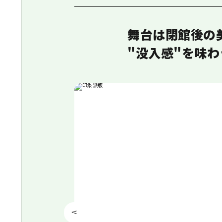
舞台は閉館後の
"没入感"を味