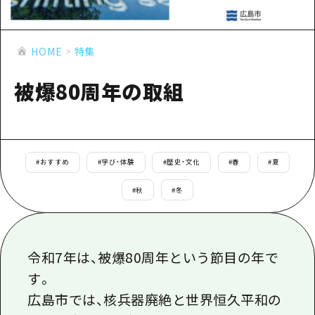
あたらしい非日常
旬情報
安芸
サイクリング
広島市周辺
お役立ち情報
備後
ショッピング
HOME
特集
安芸
備北
スポーツ
お役立ち情報一覧
被爆80周年の取組
HOME
備後
芸北
ナイトライフ
アクセス
備北
宮島周辺
世界遺産
二次交通まとめ
新着情報
芸北
山口県東部
学び・体験
#
おすすめ
#
学び・体験
#
歴史・文化
#
春
#
夏
施設の混雑状況のお知らせ
宮島周辺
お問い合わせ
愛媛県
定番
#
秋
#
冬
お得な周遊チケット
山口県東部
事業者・学校関係者の皆さま
島根県
歴史・文化
手荷物預かり・配送サービス
弾丸
癒し
広島おもてなしパス
令和
7
年は、被爆
80
周年という節目の年で
日帰り
自然
す。
HIROSHIMA FREE Wi-Fi
半日
広島市では、核兵器廃絶と世界恒久平和の
観光案内所