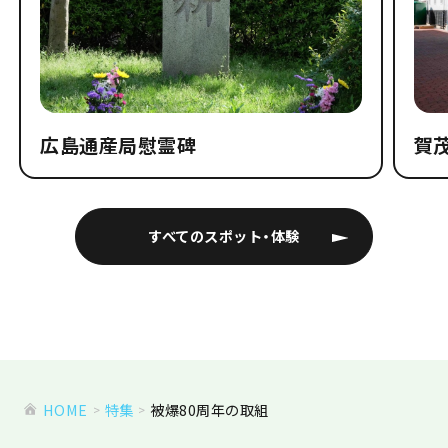
広島通産局慰霊碑
賀
すべてのスポット・体験
HOME
特集
被爆80周年の取組