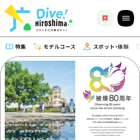
特集
モデルコース
スポット・体験
特集
特集一覧
モデルコース
おすすめ
モデルコース一覧
スポット・体験
アート
Dive! Hiroshima 公式ガイド
スポット・体験一覧
イベント・祭り
イベント
広島もしもトラベル
広島市周辺
グルメ・酒