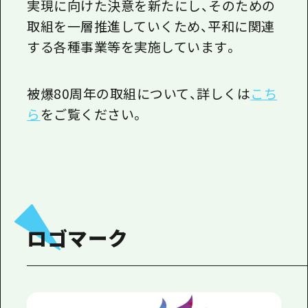
1泊2日
実現に向けた決意を新たにし、そのための
広島県を訪れる外国人旅行者向け情報一
取組を一層推進していくため、平和に関連
2泊3日
する各種事業等を実施し
てい
ます。
ボランティアガイド
ユニバーサルツーリズム
被爆
80
周年
の
取組
について
、
詳しくは
こち
ガイドブック
ら
をご覧ください。
広島県の魅力を動画でご紹介！
よくあるご質問
メディア掲載情報
フォトダウンロード
ロゴマーク
関連リンク