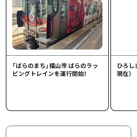
「ばらのまち」福山市 ばらのラッ
ひろしま
ピングトレインを運行開始！
現在）