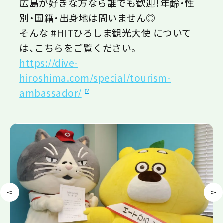
1泊2日
広島が好きな方なら誰でも歓迎！年齢・性
広島県を訪れる外国人旅行者向け情報一
別・国籍・出身地は問いません◎
2泊3日
そんな #HITひろしま観光大使 について
ボランティアガイド
は、こちらをご覧ください。
ユニバーサルツーリズム
https://dive-
ガイドブック
hiroshima.com/special/tourism-
ambassador/
広島県の魅力を動画でご紹介！
よくあるご質問
メディア掲載情報
フォトダウンロード
関連リンク