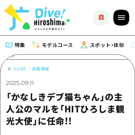
特集
モデルコース
スポット・体験
特集
HOME
新着情報
2025.09.11
特集一覧
モデルコース
「かなしきデブ猫ちゃん」の主
おすすめ
モデルコース一覧
スポット・体験
人公のマルを「HITひろしま観
アート
Dive! Hiroshima 公式ガイド
光大使」に任命!!
スポット・体験一覧
イベント・祭り
イベント
広島もしもトラベル
広島市周辺
グルメ・酒