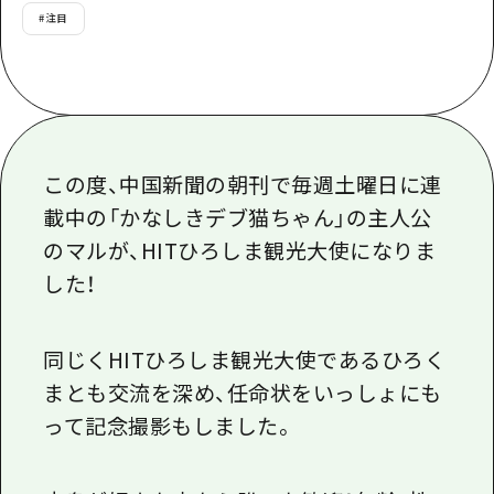
あたらしい非日常
旬情報
#
注目
安芸
サイクリング
広島市周辺
お役立ち情報
備後
ショッピング
安芸
備北
スポーツ
お役立ち情報一覧
HOME
備後
芸北
ナイトライフ
アクセス
この度、中国新聞の朝刊で毎週土曜日に連
備北
宮島周辺
世界遺産
載中の「かなしきデブ猫ちゃん」の主人公
二次交通まとめ
新着情報
芸北
のマルが、HITひろしま観光大使になりま
山口県東部
学び・体験
施設の混雑状況のお知らせ
宮島周辺
お問い合わせ
した！
愛媛県
定番
お得な周遊チケット
山口県東部
事業者・学校関係者の皆さま
島根県
歴史・文化
手荷物預かり・配送サービス
同じくHITひろしま観光大使であるひろく
弾丸
まとも交流を深め、任命状をいっしょにも
癒し
広島おもてなしパス
日帰り
って記念撮影もしました。
自然
HIROSHIMA FREE Wi-Fi
半日
観光案内所