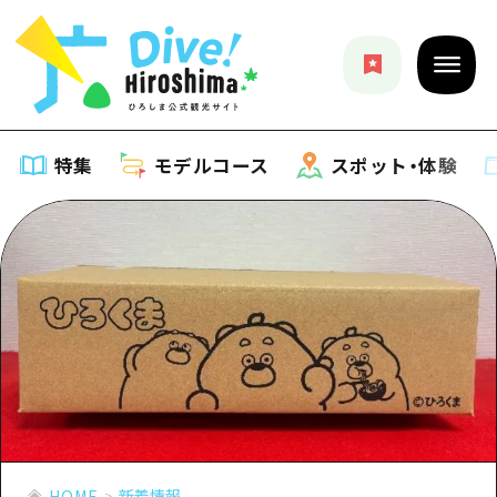
特集
モデルコース
スポット・体験
特集
特集一覧
モデルコース
おすすめ
モデルコース一覧
スポット・体験
アート
Dive! Hiroshima 公式ガイド
スポット・体験一覧
イベント・祭り
イベント
広島もしもトラベル
広島市周辺
グルメ・酒
HOME
新着情報