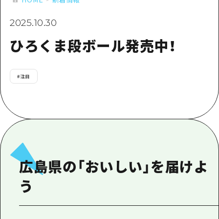
あたらしい非日常
旬情報
安芸
サイクリング
2025.10.30
広島市周辺
お役立ち情報
備後
ショッピング
ひろくま段ボール発売中！
安芸
備北
スポーツ
お役立ち情報一覧
HOME
備後
芸北
ナイトライフ
アクセス
#
注目
備北
宮島周辺
世界遺産
二次交通まとめ
新着情報
芸北
山口県東部
学び・体験
施設の混雑状況のお知らせ
宮島周辺
お問い合わせ
愛媛県
定番
お得な周遊チケット
山口県東部
事業者・学校関係者の皆さま
島根県
歴史・文化
手荷物預かり・配送サービス
広島県の「おいしい」を届けよ
弾丸
癒し
広島おもてなしパス
う
日帰り
自然
HIROSHIMA FREE Wi-Fi
半日
観光案内所