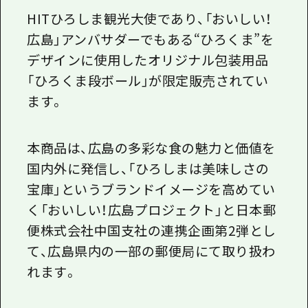
1泊2日
HITひろしま観光大使であり、「おいしい！
広島県を訪れる外国人旅行者向け情報一
2泊3日
広島」アンバサダーでもある
“
ひろくま
”
を
ボランティアガイド
デザインに使用したオリジナル包装用品
ユニバーサルツーリズム
「ひろくま段ボール」が限定販売されてい
ます。
ガイドブック
広島県の魅力を動画でご紹介！
本商品は、広島の多彩な食の魅力と価値を
よくあるご質問
国内外に発信し、「ひろしまは美味しさの
メディア掲載情報
宝庫」というブランドイメージを高めてい
く「おいしい！広島プロジェクト」と日本郵
フォトダウンロード
便株式会社中国支社の連携企画第
2
弾とし
関連リンク
て、広島県内の一部の郵便局にて取り扱わ
れます。