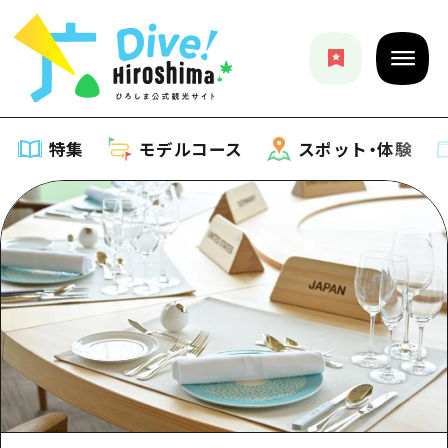
特集
モデルコース
スポット・体験
特集
特集一覧
モデルコース
おすすめ
モデルコース一覧
スポット・体験
アート
Dive! Hiroshima 公式ガイド
スポット・体験一覧
イベント・祭り
イベント
広島もしもトラベル
広島市周辺
グルメ・酒