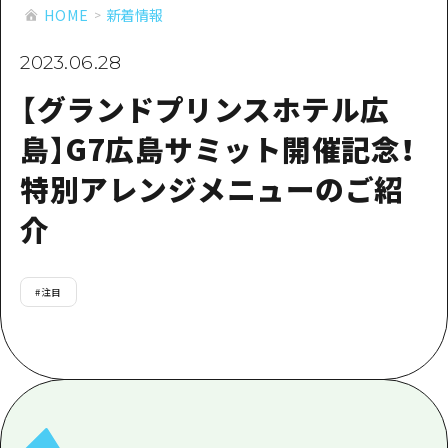
あたらしい非日常
旬情報
HOME
新着情報
安芸
サイクリング
広島市周辺
2023.06.28
お役立ち情報
備後
ショッピング
安芸
【グランドプリンスホテル広
備北
スポーツ
お役立ち情報一覧
HOME
備後
島】G7広島サミット開催記念！
芸北
ナイトライフ
アクセス
備北
特別アレンジメニューのご紹
宮島周辺
世界遺産
二次交通まとめ
新着情報
芸北
介
山口県東部
学び・体験
施設の混雑状況のお知らせ
宮島周辺
お問い合わせ
愛媛県
定番
お得な周遊チケット
山口県東部
事業者・学校関係者の皆さま
#
注目
島根県
歴史・文化
手荷物預かり・配送サービス
弾丸
癒し
広島おもてなしパス
日帰り
自然
HIROSHIMA FREE Wi-Fi
半日
観光案内所