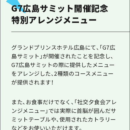
1泊2日
G7広島サミット開催記念
広島県を訪れる外国人旅行者向け情報一
2泊3日
特別アレンジメニュー
ボランティアガイド
ユニバーサルツーリズム
ガイドブック
グランドプリンスホテル広島にて、「G7広
島サミット」が開催されたことを記念し、
広島県の魅力を動画でご紹介！
G7広島サミットの際に提供したメニュー
よくあるご質問
をアレンジした、2種類のコースメニュー
メディア掲載情報
が提供されます！
フォトダウンロード
また、お食事だけでなく、「社交夕食会アレ
関連リンク
ンジメニュー」では実際に首脳が囲んだサ
ミットテーブルや、使用されたカトラリー
などをお使いいただけます。