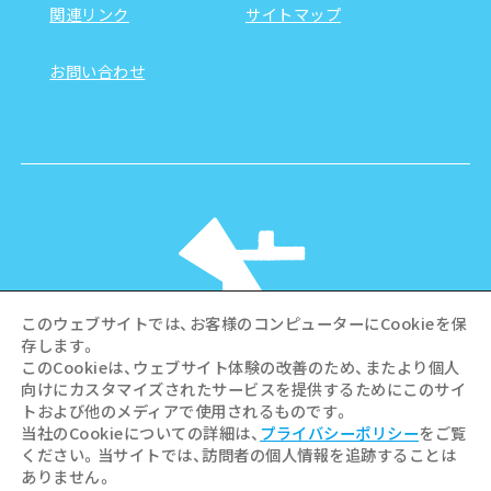
関連リンク
サイトマップ
お問い合わせ
このウェブサイトでは、お客様のコンピューターにCookieを保
存します。
このCookieは、ウェブサイト体験の改善のため、またより個人
向けにカスタマイズされたサービスを提供するためにこのサイ
©Hiroshima Tourism Association /
トおよび他のメディアで使用されるものです。
Hiroshima Prefecture / Hiroshima City .
当社のCookieについての詳細は、
プライバシーポリシー
をご覧
All rights reserved
ください。当サイトでは、訪問者の個人情報を追跡することは
ありません。