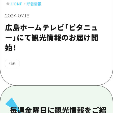
あたらしい非日常
旬情報
HOME
新着情報
安芸
サイクリング
広島市周辺
2024.07.18
お役立ち情報
備後
ショッピング
安芸
広島ホームテレビ「ピタニュ
備北
スポーツ
お役立ち情報一覧
HOME
備後
ー」にて観光情報のお届け開
芸北
ナイトライフ
アクセス
備北
始！
宮島周辺
世界遺産
二次交通まとめ
新着情報
芸北
山口県東部
学び・体験
施設の混雑状況のお知らせ
宮島周辺
お問い合わせ
#
注目
愛媛県
定番
お得な周遊チケット
山口県東部
事業者・学校関係者の皆さま
島根県
歴史・文化
手荷物預かり・配送サービス
弾丸
癒し
広島おもてなしパス
日帰り
自然
HIROSHIMA FREE Wi-Fi
半日
毎週金曜日に観光情報をご紹
観光案内所