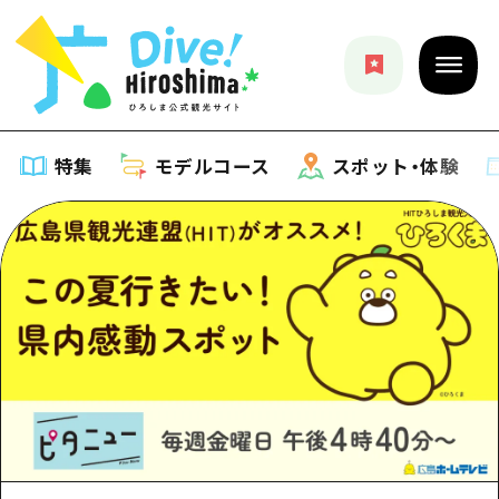
特集
モデルコース
スポット・体験
特集
特集一覧
モデルコース
おすすめ
モデルコース一覧
スポット・体験
アート
Dive! Hiroshima 公式ガイド
スポット・体験一覧
イベント・祭り
イベント
広島もしもトラベル
広島市周辺
グルメ・酒