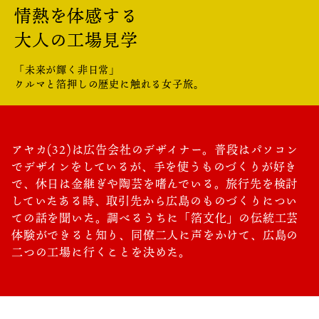
あたらしい非日常
旬情報
情熱を体感する
安芸
サイクリング
広島市周辺
大人の工場見学
お役立ち情報
備後
ショッピング
安芸
「未来が輝く非日常」
備北
スポーツ
お役立ち情報一覧
クルマと箔押しの歴史に触れる女子旅。
HOME
備後
芸北
ナイトライフ
アクセス
備北
宮島周辺
世界遺産
二次交通まとめ
新着情報
芸北
アヤカ(32)は広告会社のデザイナー。普段はパソコン
山口県東部
学び・体験
でデザインをしているが、手を使うものづくりが好き
施設の混雑状況のお知らせ
宮島周辺
お問い合わせ
で、休日は金継ぎや陶芸を嗜んでいる。旅行先を検討
愛媛県
定番
お得な周遊チケット
していたある時、取引先から広島のものづくりについ
山口県東部
事業者・学校関係者の皆さま
ての話を聞いた。調べるうちに「箔文化」の伝統工芸
島根県
歴史・文化
手荷物預かり・配送サービス
体験ができると知り、同僚二人に声をかけて、広島の
弾丸
癒し
二つの工場に行くことを決めた。
広島おもてなしパス
日帰り
自然
HIROSHIMA FREE Wi-Fi
半日
観光案内所