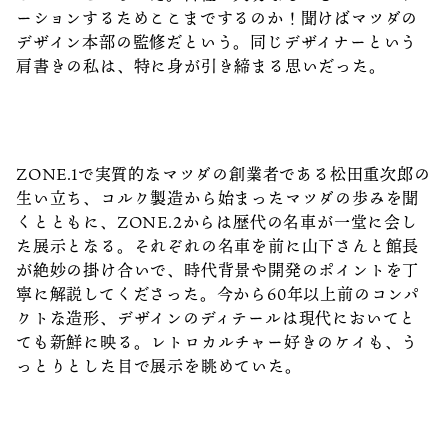
ーションするためここまでするのか！聞けばマツダの
デザイン本部の監修だという。同じデザイナーという
肩書きの私は、特に身が引き締まる思いだった。
ZONE.1で実質的なマツダの創業者である松田重次郎の
生い立ち、コルク製造から始まったマツダの歩みを聞
くとともに、ZONE.2からは歴代の名車が一堂に会し
た展示となる。それぞれの名車を前に山下さんと館長
が絶妙の掛け合いで、時代背景や開発のポイントを丁
寧に解説してくださった。今から60年以上前のコンパ
クトな造形、デザインのディテールは現代においてと
ても新鮮に映る。レトロカルチャー好きのケイも、う
っとりとした目で展示を眺めていた。