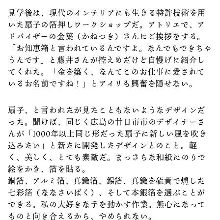
見学後は、現代のインテリアにも生きる特許技術を用
いた扇子の箔押しワークショップだ。アトリエで、ア
ドバイザーの金築（かねつき）さんにご挨拶をする。
「お知恵箱と言われているんですよ。なんでもできちゃ
うんです」と藤井さんが控えめだけど自慢げに紹介し
てくれた。「金を築く、なんてこのお仕事に愛されて
いるお名前ですね！」とアイリも興奮を隠せない。
扇子、と言われたが見たこともないようなデザインだ
った。聞けば、同じく広島の廿日市市のデザイナーさ
んが「1000年以上同じ形だった扇子に新しい風を吹き
込みたい」と新たに開発したデザインとのこと。軽
く、美しく、とても素敵だ。まっさらな和紙にのりで
絵をかき、箔を貼る。
銅箔、アルミ箔、真鍮箔、錫箔、真鍮を硫黄で燻した
七彩箔（ななさいばく）、そして本銀箔を選ぶことが
できる。私の大好きな手を動かす作業。無心になって
ものと向き合えるから、やめられない。