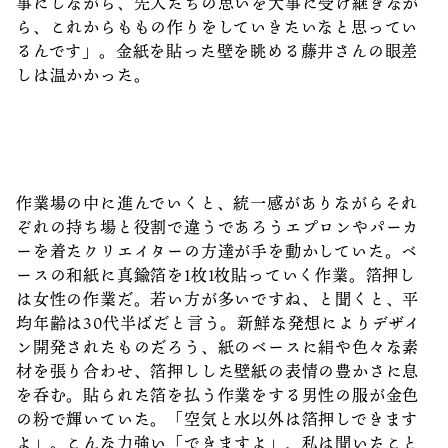
事にしながら、先人たちの思いを大事に受け継ぎなが
ら、これからももの作りをしていきたいなと思ってい
るんです」。金紙を貼った壁を眺める藤井さんの眼差
しは温かかった。
作業場の中に進んでいくと、統一感がありながらそれ
ぞれの持ち場と役割で違うであろうエプロンやパーカ
ーを着たクリエイターの方達が手を動かしていた。ベ
ースの和紙に真鍮箔を1枚1枚貼っていく作業。箔押し
は女性の作業だ。若い方が多いですね、と聞くと、平
均年齢は30代半ばだと言う。新鮮な発想によりデザイ
ン開発されたものだろう、紙のベースに絹や色々な素
材を張り合わせ、箔押しした壁紙の表情の豊かさに息
を呑む。貼られた箔を払う作業をする男性の服が金色
の粉で輝いていた。「空気と水以外は箔押しできます
よ」。こんな力強い「できますよ」、私は聞いたこと