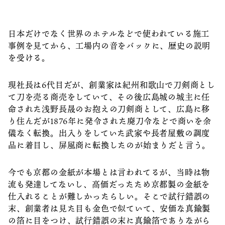
日本だけでなく世界のホテルなどで使われている施工
事例を見てから、工場内の音をバックに、歴史の説明
を受ける。
現社長は6代目だが、創業家は紀州和歌山で刀剣商とし
て刀を売る商売をしていて、その後広島城の城主に任
命された浅野長晟のお抱えの刀剣商として、広島に移
り住んだが1876年に発令された廃刀令などで商いを余
儀なく転換。出入りをしていた武家や長者屋敷の調度
品に着目し、屏風商に転換したのが始まりだと言う。
今でも京都の金紙が本場とは言われてるが、当時は物
流も発達してないし、高価だったため京都製の金紙を
仕入れることが難しかったらしい。そこで試行錯誤の
末、創業者は見た目も金色で似ていて、安価な真鍮製
の箔に目をつけ、試行錯誤の末に真鍮箔でありながら