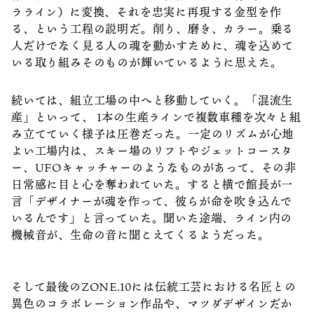
ラライン）に変換、それを忠実に再現する金型を作
る、という工程の説明だ。削り、磨き、カラー。乗る
人だけでなく見る人の魂を動かすために、魂を込めて
いる取り組みそのものが輝いているように思えた。
続いては、組立工場の中へと移動していく。「混流生
産」といって、 1本の生産ラインで複数車種を次々と組
み立てていく様子は圧巻だった。一定のリズムが心地
よい工場内は、スキー場のリフトやジェットコースタ
ー、UFOキャッチャーのようなものがあって、その非
日常感に目と心を奪われていた。すると横で館長が一
言「デザイナーが魂を作って、彼らが命を吹き込んで
いるんです」と言っていた。聞いた途端、ライン内の
機械音が、生命の音に聞こえてくるようだった。
そして最後のZONE.10には伝統工芸における名匠との
異色のコラボレーション作品や、マツダデザインだか