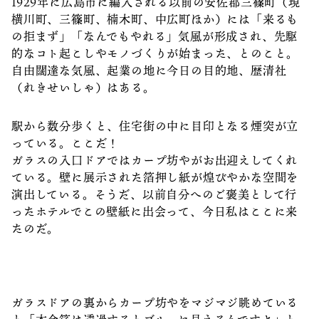
1929年に広島市に編入される以前の安佐郡三篠町（現
横川町、三篠町、楠木町、中広町ほか）には「来るも
の拒まず」「なんでもやれる」気風が形成され、先駆
的なコト起こしやモノづくりが始まった、とのこと。
自由闊達な気風、起業の地に今日の目的地、歴清社
（れきせいしゃ）はある。
駅から数分歩くと、住宅街の中に目印となる煙突が立
っている。ここだ！
ガラスの入口ドアではカープ坊やがお出迎えしてくれ
ている。壁に展示された箔押し紙が煌びやかな空間を
演出している。そうだ、以前自分へのご褒美として行
ったホテルでこの壁紙に出会って、今日私はここに来
たのだ。
ガラスドアの裏からカープ坊やをマジマジ眺めている