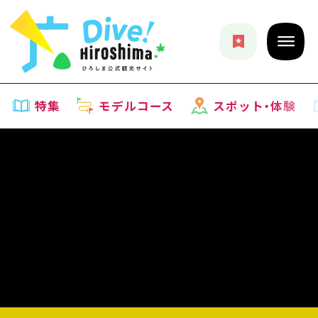
特集
モデルコース
スポット・体験
特集
特集一覧
モデルコース
おすすめ
モデルコース一覧
スポット・体験
アート
Dive! Hiroshima 公式ガイド
スポット・体験一覧
イベント・祭り
イベント
広島もしもトラベル
広島市周辺
グルメ・酒