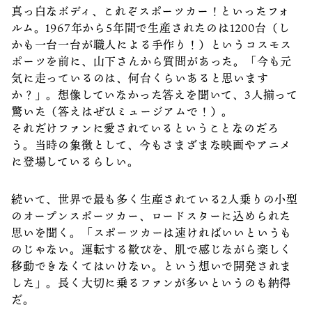
真っ白なボディ、これぞスポーツカー！といったフォ
ルム。1967年から5年間で生産されたのは1200台（し
かも一台一台が職人による手作り！）というコスモス
ポーツを前に、山下さんから質問があった。「今も元
気に走っているのは、何台くらいあると思います
か？」。想像していなかった答えを聞いて、3人揃って
驚いた（答えはぜひミュージアムで！）。
それだけファンに愛されているということなのだろ
う。当時の象徴として、今もさまざまな映画やアニメ
に登場しているらしい。
続いて、世界で最も多く生産されている2人乗りの小型
のオープンスポーツカー、ロードスターに込められた
思いを聞く。「スポーツカーは速ければいいというも
のじゃない。運転する歓びを、肌で感じながら楽しく
移動できなくてはいけない。という想いで開発されま
した」。長く大切に乗るファンが多いというのも納得
だ。