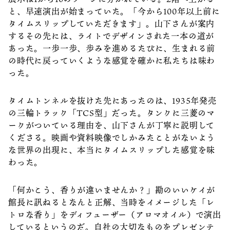
と、早速演出が始まっていた。「今から100年以上前に
タイムスリップしていただきます」。山下さんが案内
するその先には、ライトでデザインされた一本の道が
あった。一歩一歩、歩みを進めるたびに、生まれる前
の時代に戻っていくような感覚を確かに私たちは味わ
った。
タイムトンネルを抜けた先にあったのは、1935年発売
の三輪トラック「TCS型」だった。タンクに三菱のマ
ークがついている理由を、山下さんが丁寧に説明して
くださる。映画や資料映像でしかみたことがないよう
な世界の出現に、本当にタイムスリップした感覚を味
わった。
「何かこう、香りが違いませんか？」勘のいいケイが
館長に訊ねるとなんと正解、当時をイメージした「レ
トロな香り」をディフューザー（アロマオイル）で演出
しているというのだ。自社の大切なものをプレゼンテ