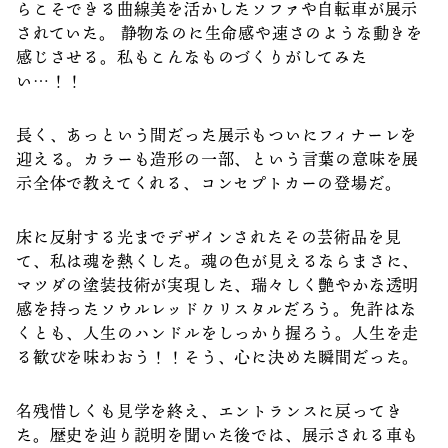
らこそできる曲線美を活かしたソファや自転車が展示
されていた。 静物なのに生命感や速さのような動きを
感じさせる。私もこんなものづくりがしてみた
い…！！
長く、あっという間だった展示もついにフィナーレを
迎える。カラーも造形の一部、という言葉の意味を展
示全体で教えてくれる、コンセプトカーの登場だ。
床に反射する光までデザインされたその芸術品を見
て、私は魂を熱くした。魂の色が見えるならまさに、
マツダの塗装技術が実現した、瑞々しく艶やかな透明
感を持ったソウルレッドクリスタルだろう。免許はな
くとも、人生のハンドルをしっかり握ろう。人生を走
る歓びを味わおう！！そう、心に決めた瞬間だった。
名残惜しくも見学を終え、エントランスに戻ってき
た。歴史を辿り説明を聞いた後では、展示される車も