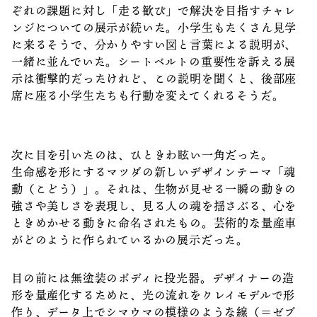
ぞれの課題に対し「走る歓び」で解決を目指すチャレ
ンジについての展示が続いた。小学生もたくさん見学
に来るそうで、分かりやすい図と言葉による説明が、
一緒に並んでいた。シートベルトの重要性を訴える展
示は衝撃的だったけれど、この説明を聞くと、後部座
席に座る小学生たちも行動を変えてくれるそうだ。
次に目を引いたのは、ひときわ眩い一角だった。
生命感を形にするマツダの新しいデザインテーマ「魂
動（こどう）」。それは、生物が見せる一瞬の動きの
強さや美しさを表現し、見る人の魂を揺さぶる、心を
ときめかせる動きに命名されたもの。芸術的な量産車
がどのように作られているかの展示だった。
目の前には無塗装のボディに投光器。デザイナーの造
形を量産化するために、光の流れをクレイモデルで形
作り、データ上でシマウマの模様のような線（＝ゼブ