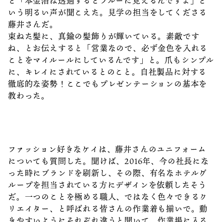
と「本金箔は透過するとブルーに見えるんですよ」と
いう明るい声が聞こえた。見学の担当をしてくださる
藤井さんだ。
束ねた髪に、真鍮の髪飾りが輝いている。素敵です
ね、とお伝えすると「営業なので、必ず金色を入れる
ことをマイルールにしているんです」と。爪もシンプル
に、キレイにされているとのこと。自社製品に対する
徹底的な姿勢！ここでもプレゼンテーションの基本を
教わった。
ファッション好きなケイは、藤井さんのユニフォーム
についても質問した。聞けば、2016年、今の社長にな
った時にブランドを刷新し、その際、有名なホテルグ
ループを担当されている方にデザインを依頼したそう
だ。一つのことを極める職人、ではなく色々できるク
リエイター、と呼ばれる皆さんの作業着も揃いで。動
きやすいようにそれぞれ違うと聞いて、作業場に入る