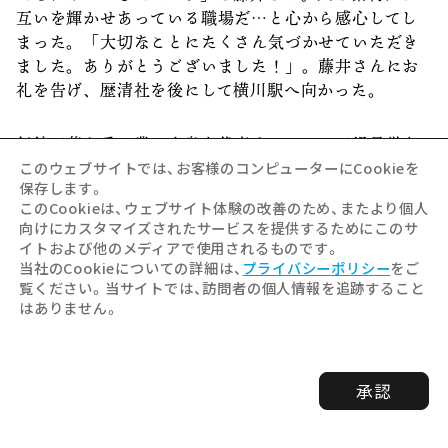
互いを輝かせあっている職場だ…と心から感心してし
まった。「大切なことにたくさん気づかせていただき
ました。ありがとうございました！」。藤井さんにお
礼を告げ、歴清社を後にして横川駅へ向かった。
伝統工芸と重工業。広島を代表する二つの工場見学を
終えて思うことは、みなさん、輝いていた。というこ
このウェブサイトでは、お客様のコンピューターにCookieを
保存します。
とだ。自社製品が好きで、仕事が好きで、自分自身が
このCookieは、ウェブサイト体験の改善のため、またより個人
まずファンなんだな、って。その熱量が人から人へ伝
向けにカスタマイズされたサービスを提供するためにこのサ
わって、世界中にファンを作っているのだ。
イトおよび他のメディアで使用されるものです。
当社のCookieについての詳細は、
プライバシーポリシー
をご
覧ください。当サイトでは、訪問者の個人情報を追跡すること
私たちは、どうだろうね？自分の手から生み出される
はありません。
ものに、気持ちは動いているかな。心から好きと言え
るかな。
承認
企業の歴史や業績と比べるものではないけれど、先人
のおかげで受け継がれてきた「今」に対して、未来が
輝くような時を重ねたい。そのためにも、まずは自分