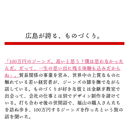
1泊2日
広島県を訪れる外国人旅行者向け情報一
2泊3日
ボランティアガイド
ユニバーサルツーリズム
広島が誇る、ものづくり。
ガイドブック
広島県の魅力を動画でご紹介！
「100万円のジーンズ。高いと思う？僕は思わなかった
よくあるご質問
んだ。だって、一生の思い出に残る体験も込みだから
ね」。
貿易関係の事業を営み、世界中の上質なものに
メディア掲載情報
触れている若い経営者が、ジーンズの膝を撫でながら
話している。ものづくりが好きな彼とは金継ぎ教室で
フォトダウンロード
出会って、会社の仕事とは別でデザイン制作を請けて
関連リンク
いる。打ち合わせ後の世間話で、福山の職人さんたち
を訪ね歩き、100万円するジーンズを作ったという旅の
話を聞いた。