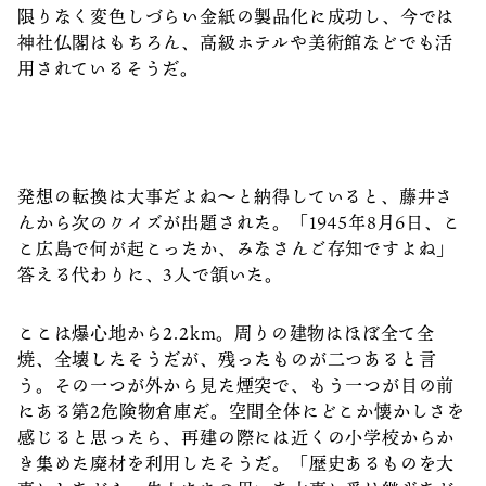
限りなく変色しづらい金紙の製品化に成功し、今では
神社仏閣はもちろん、高級ホテルや美術館などでも活
用されているそうだ。
発想の転換は大事だよね〜と納得していると、藤井さ
んから次のクイズが出題された。「1945年8月6日、こ
こ広島で何が起こったか、みなさんご存知ですよね」
答える代わりに、3人で頷いた。
ここは爆心地から2.2km。周りの建物はほぼ全て全
焼、全壊したそうだが、残ったものが二つあると言
う。その一つが外から見た煙突で、もう一つが目の前
にある第2危険物倉庫だ。空間全体にどこか懐かしさを
感じると思ったら、再建の際には近くの小学校からか
き集めた廃材を利用したそうだ。「歴史あるものを大