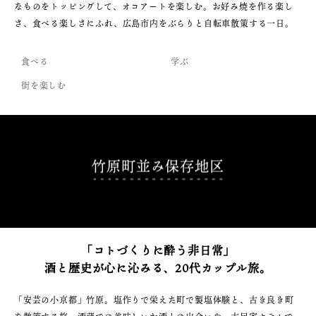
なものをトッピングして、オコアートを楽しむ。お好み焼を作る楽し
さ、食べる楽しさにふれ、広島市内をぶらりと自転車散策する一日。
食べる
学ぶ
街を楽しむ
竹原町並み保存地区
「コトづくりに酔う非日常」
酒と歴史が心に沁みる、20代カップル旅。
「安芸の小京都」竹原。塩作りで栄えた町で製塩体験と、古き良き町