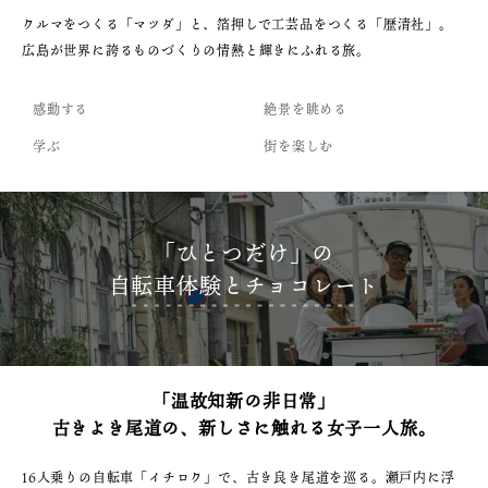
クルマをつくる「マツダ」と、箔押しで工芸品をつくる「歴清社」。
広島が世界に誇るものづくりの情熱と輝きにふれる旅。
感動する
絶景を眺める
学ぶ
街を楽しむ
「ひとつだけ」の
自転車体験とチョコレート
「温故知新の非日常」
古きよき尾道の、新しさに触れる女子一人旅。
16人乗りの自転車「イチロク」で、古き良き尾道を巡る。瀬戸内に浮