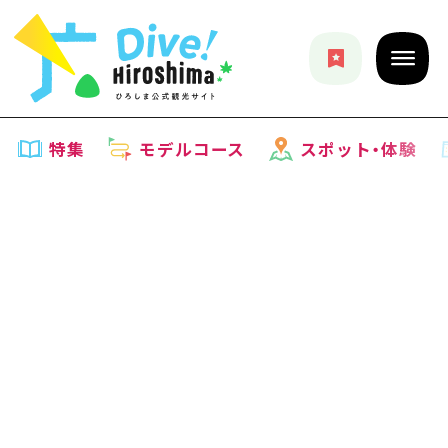
特集
モデルコース
スポット・体験
特集
特集一覧
モデルコース
おすすめ
モデルコース一覧
スポット・体験
アート
Dive! Hiroshima 公式ガイド
スポット・体験一覧
イベント・祭り
イベント
広島もしもトラベル
広島市周辺
グルメ・酒