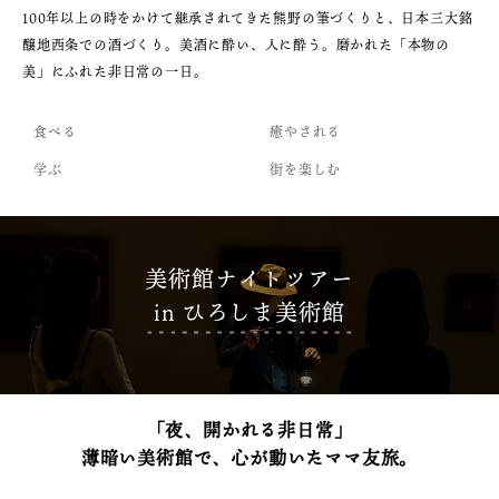
100年以上の時をかけて継承されてきた熊野の筆づくりと、日本三大銘
醸地西条での酒づくり。美酒に酔い、人に酔う。磨かれた「本物の
美」にふれた非日常の一日。
食べる
癒やされる
学ぶ
街を楽しむ
美術館ナイトツアー
in ひろしま美術館
「夜、開かれる非日常」
薄暗い美術館で、心が動いたママ友旅。