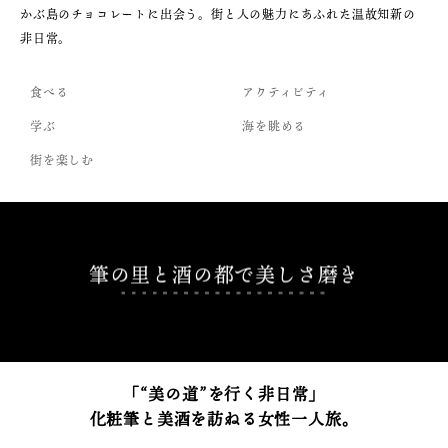
かぶ島のチョコレートに出会う。街と人の魅力にあふれた温故知新の
非日常。
食べる
アクティビティ
学ぶ
海を眺める
街を楽しむ
筆の里と酒の都で美しさ磨き
「“美の道”を⾏く非日常」
化粧筆と美酒を訪ねる女性一人旅。