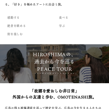
る。「好き」を極めたアートに出会う旅。
感動する
食べる
絶景を眺める
学ぶ
街を楽しむ
HIROSHIMAの、
過去から今を巡る
PEACE TOUR
「故郷を愛おしむ非日常」
外国からの友達と歩む、OMOTENASHI旅。
広島に残る被爆遺産を巡って歴史を学ぶ。広島の今を生きる人たちの