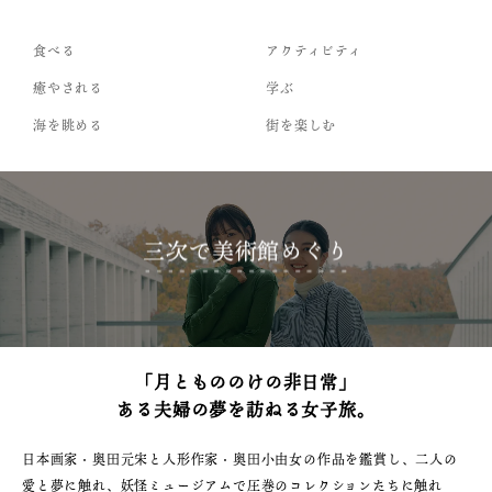
食べる
アクティビティ
癒やされる
学ぶ
海を眺める
街を楽しむ
三次で美術館めぐり
「月ともののけの非日常」
ある夫婦の夢を訪ねる女子旅。
日本画家・奥田元宋と人形作家・奥田小由女の作品を鑑賞し、二人の
愛と夢に触れ、妖怪ミュージアムで圧巻のコレクションたちに触れ