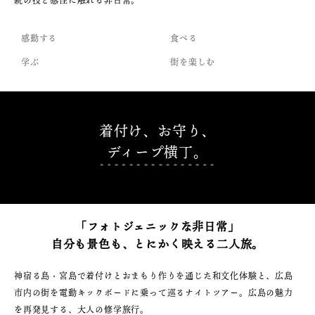
感動する
食べる
学ぶ
街を楽しむ
着付け、お守り、
ディープ横丁。
「フォトジェニックな非日常」
自分も景色も、とにかく映える二人旅。
神宿る島・宮島で着付けとおまもり作りを通じた和文化体験と、広島
市内の街を電動キックボードに乗って巡るナイトツアー。広島の魅力
を再発見する、大人の修学旅行。