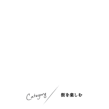
あたらしい非日常
旬情報
安芸
サイクリング
広島市周辺
お役立ち情報
備後
ショッピング
安芸
備北
スポーツ
お役立ち情報一覧
HOME
備後
芸北
ナイトライフ
アクセス
備北
宮島周辺
世界遺産
二次交通まとめ
新着情報
芸北
山口県東部
学び・体験
施設の混雑状況のお知らせ
宮島周辺
お問い合わせ
愛媛県
定番
お得な周遊チケット
山口県東部
事業者・学校関係者の皆さま
島根県
歴史・文化
手荷物預かり・配送サービス
弾丸
癒し
広島おもてなしパス
日帰り
街を楽しむ
自然
HIROSHIMA FREE Wi-Fi
半日
観光案内所