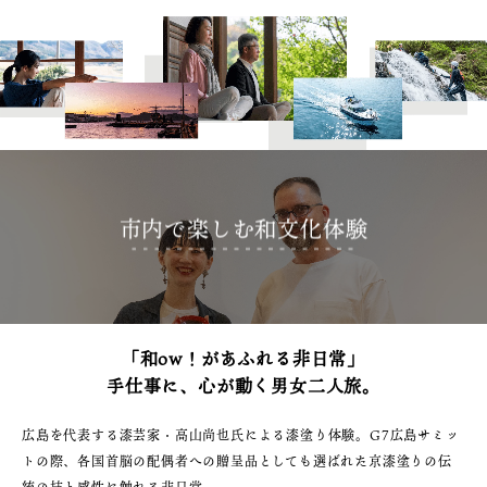
1泊2日
広島県を訪れる外国人旅行者向け情報一
2泊3日
ボランティアガイド
ユニバーサルツーリズム
ガイドブック
広島県の魅力を動画でご紹介！
市内で楽しむ和文化体験
よくあるご質問
メディア掲載情報
フォトダウンロード
「和ow！があふれる非日常」
関連リンク
手仕事に、心が動く男女二人旅。
広島を代表する漆芸家・高山尚也氏による漆塗り体験。G7広島サミッ
トの際、各国首脳の配偶者への贈呈品としても選ばれた京漆塗りの伝
統の技と感性に触れる非日常。