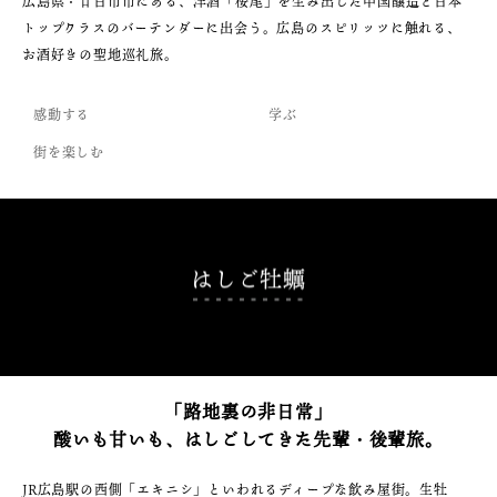
広島県・廿日市市にある、洋酒「桜尾」を生み出した中国醸造と日本
トップクラスのバーテンダーに出会う。広島のスピリッツに触れる、
お酒好きの聖地巡礼旅。
感動する
学ぶ
街を楽しむ
はしご牡蠣
「路地裏の非日常」
酸いも甘いも、はしごしてきた先輩・後輩旅。
JR広島駅の西側「エキニシ」といわれるディープな飲み屋街。生牡