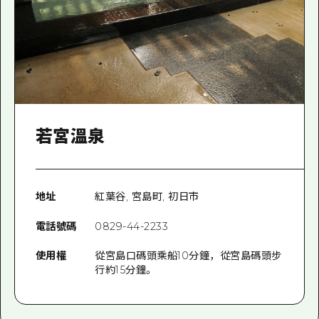
若宮溫泉
地址
紅葉谷, 宮島町, 初日市
電話號碼
0829-44-2233
使用權
從宮島口碼頭乘船10分鐘，從宮島碼頭步
行約15分鐘。