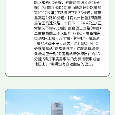
路正常約60分鐘，經廣島高速公路45分
鐘） 【從關西出發】距離山陽高速公路廣島
東IC 17公里（正常情況下約35分鐘，經廣
島高速公路18分鐘） 【從九州出發】距離廣
島岩國高速公路二十日市IC 24.4公里（正
常情況下約45分鐘） 廣島巴士21路（宇品）
至廣島格蘭王子大飯店 （向陽 - 廣島站南
口3號巴士站 - 八丁堀 - 神谷町 - 廣島港
- 廣島格蘭王子大酒店） 從JR站出發40
分鐘廣島站（正常情況下） 從廣島機場搭
乘機場巴士到JR廣島站新幹線出口約45
分鐘 *請搭乘廣島車站的免費接駁車或當
地巴士。 *機場沒有直達飯店的巴士。