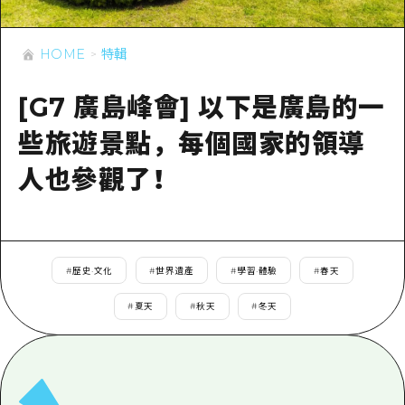
即時訊息
廣島市內
安芸
騎自行車
安芸
HOME
特輯
答對了
有用的信息
購物
答對了
美北
[G7 廣島峰會] 以下是廣島的一
運動
列表
HOME
美北
藝北
些旅遊景點，每個國家的領導
夜晚生活
存取
藝北
宮島周邊
人也參觀了！
世界遺產
輔助流量摘要
新聞
宮島周邊
東山口
學習·體驗
設施擁堵
東山口
愛媛
標準
超值遊覽門票
短途旅行
#
歷史·文化
#
世界遺產
#
學習·體驗
#
春天
島根
歷史·文化
行李寄存及運送服務
半天
#
夏天
#
秋天
#
冬天
治癒
廣島好客通行證
一日遊
自然
廣島免費 Wi-Fi
1晚2天
面向外國遊客的街角旅遊信息中心