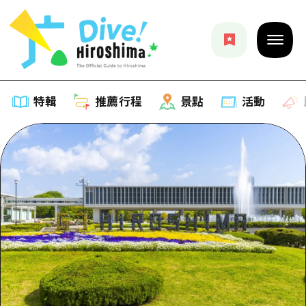
特輯
推薦行程
景點
活動
特輯
列表
推薦行程
推薦
列表
景點
藝術
Dive! Hiroshima 官方向導
列表
活動·廟會
活動
廣島隨意旅行
廣島市內
美食·酒水