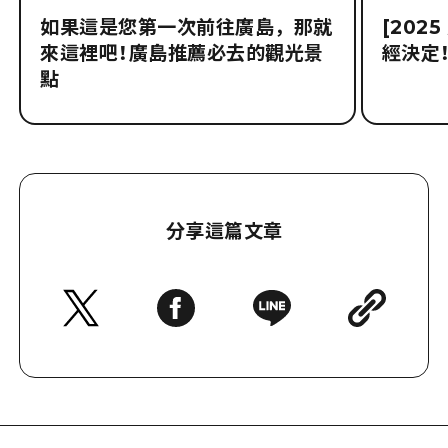
如果這是您第一次前往廣島，那就
[202
來這裡吧！廣島推薦必去的觀光景
經決定！
點
分享這篇文章