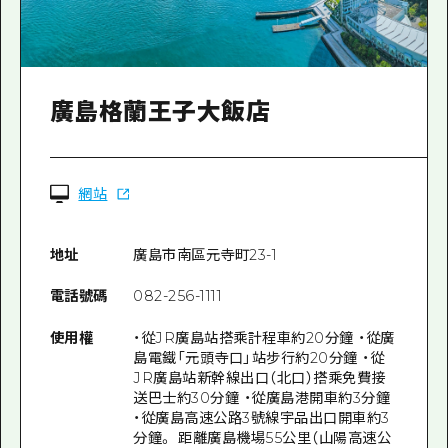
廣島格蘭王子大飯店
網站
地址
廣島市南區元寺町23-1
電話號碼
082-256-1111
使用權
・從JR廣島站搭乘計程車約20分鐘 ・從廣
島電鐵「元頭寺口」站步行約20分鐘 ・從
JR廣島站新幹線出口（北口）搭乘免費接
送巴士約30分鐘 ・從廣島港開車約3分鐘
・從廣島高速公路3號線宇品出口開車約3
分鐘。 距離廣島機場55公里（山陽高速公