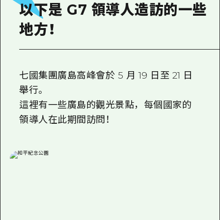
2晚3天
以下是 G7 領導人造訪的一些
志願者指南
地方！
廣島視頻
常見問題
七國集團廣島高峰會於 5 月 19 日至 21 日
照片下載
舉行。
災難發生期間的交通資訊
這裡有一些廣島的觀光景點，每個國家的
廣島縣觀光宣傳冊
領導人在此期間訪問！