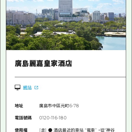
廣島麗嘉皇家酒店
網站
地址
廣島市中區元町6-78
電話號碼
0120-116-180
使用權
[走] ● 酒店最近的車站 “電車” ・從“神谷