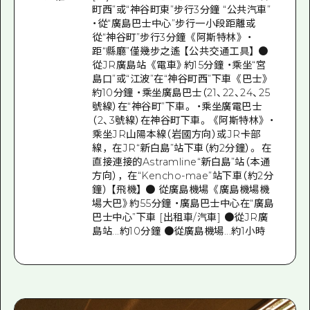
町西”或“神谷町東”步行3分鐘 “公共汽車”
・從“廣島巴士中心”步行一小段距離或
從“神谷町”步行3分鐘 《阿斯特林》 ・
距“縣廳”僅幾步之遙 【公共交通工具】 ●
從JR廣島站 《電車》約15分鐘 ・乘坐“宮
島口”或“江波”在“神谷町西”下車 《巴士》
約10分鐘 ・乘坐廣島巴士（21、22、24、25
號線）在“神谷町”下車。 ・乘坐廣電巴士
（2、3號線）在神谷町下車。 《阿斯特林》 ・
乘坐JR山陽本線（岩國方向）或JR卡部
線，在JR“新白島”站下車（約2分鐘）。 在
直接連接的Astramline“新白島”站（本通
方向），在“Kencho-mae”站下車（約2分
鐘） 【飛機】 ● 從廣島機場 《廣島機場機
場大巴》約55分鐘 ・廣島巴士中心在“廣島
巴士中心”下車 [出租車/汽車] ●從JR廣
島站...約10分鐘 ●從廣島機場...約1小時