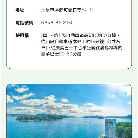
地址
三原市本鄉町善仁寺64-31
電話號碼
0848-86-8151
使用權
[車] ・從山陽自動車道高知IC約10分鐘 ・
從山陽自動車道本鄉IC約15分鐘 [公共汽
車] ・從廣島巴士中心乘坐開往廣島機場的
豪華巴士50-60分鐘