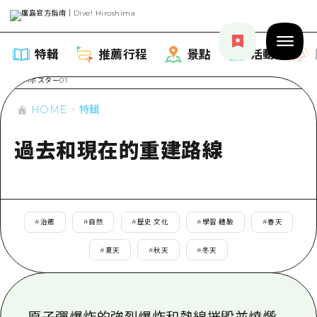
特輯
推薦行程
景點
活動
HOME
特輯
過去和現在的重建路線
特輯
列表
推薦行程
#
治癒
#
自然
#
歷史·文化
#
學習·體驗
#
春天
推薦
列表
景點
#
夏天
#
秋天
#
冬天
藝術
Dive! Hiroshima 官方向導
列表
活動·廟會
活動
廣島隨意旅行
廣島市內
美食·酒水