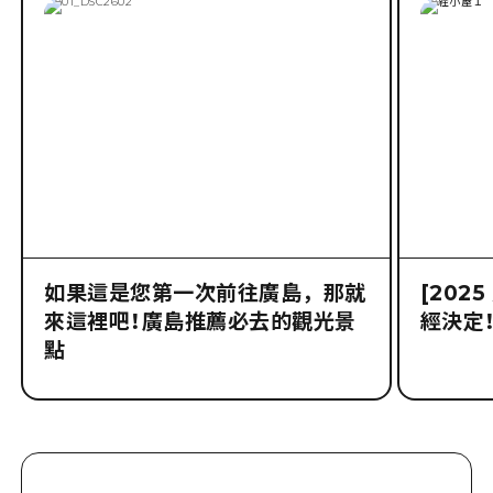
如果這是您第一次前往廣島，那就
[202
來這裡吧！廣島推薦必去的觀光景
經決定！
點