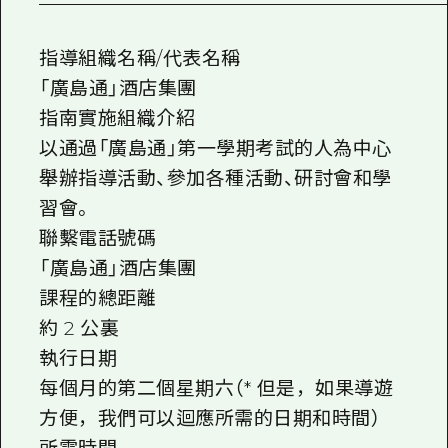
2晚3天
志願者指南
指導組織名稱/代表名稱
廣島視頻
「廣島通」酒店集團
常見問題
指南實施組織介紹
以通過「廣島通」第一學期考試的人為中心
照片下載
舉辦指導活動、參加各種活動、研討會和學
災難發生期間的交通資訊
習會。
廣島縣觀光宣傳冊
聯繫電話號碼
「廣島通」酒店集團
課程的總距離
約 2 公裏
執行日期
每個月的第二個星期六（* 但是，如果導遊
方便，我們可以迴應所需的日期和時間）