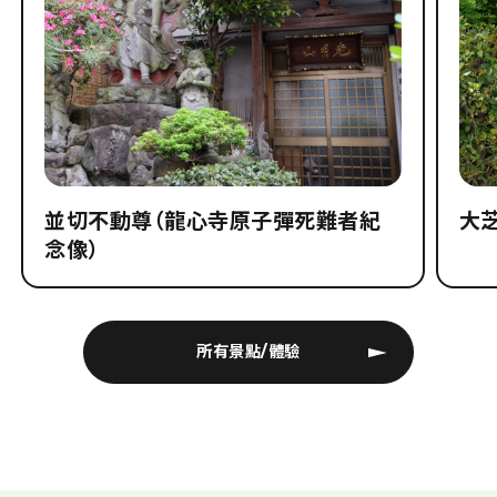
並切不動尊（龍心寺原子彈死難者紀
大
念像）
所有景點/體驗