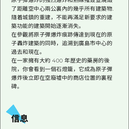
原子彈爆炸的強烈爆炸和熱線摧毀並燒燬
即時訊息
廣島市內
安芸
了距離空中心兩公裏內的幾乎所有建築物.
騎自行車
安芸
隨着城鎮的重建，不能再滿足新要求的建
答對了
有用的信息
購物
築功能的建築開始逐漸消失。
答對了
美北
運動
列表
在參觀將原子彈爆炸痕跡傳達到現在的原
HOME
美北
藝北
子轟炸建築的同時，追溯到廣島市中心的
夜晚生活
存取
藝北
過去和現在。
宮島周邊
世界遺產
輔助流量摘要
新聞
在一家擁有大約 400 年歷史的藥房的後
宮島周邊
東山口
學習·體驗
設施擁堵
院，你會看到一個石燈籠，它成為原子彈
東山口
愛媛
爆炸後立即在空廢墟中的商店位置的裏程
標準
超值遊覽門票
短途旅行
碑。
島根
歷史·文化
行李寄存及運送服務
半天
治癒
廣島好客通行證
一日遊
自然
廣島免費 Wi-Fi
信息
1晚2天
面向外國遊客的街角旅遊信息中心