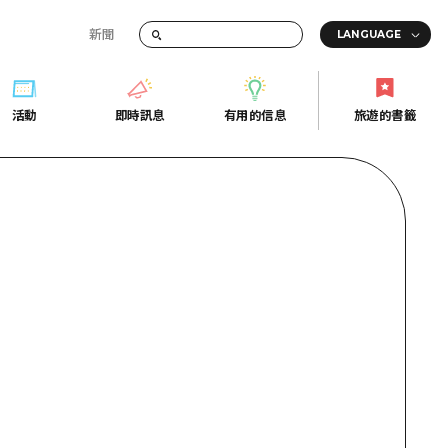
新聞
活動
即時訊息
有用的信息
旅遊的書籤
間的交通資訊
活動
即時訊息
有用的信息
旅遊的書籤
宣傳冊
證
行
常見問題
Fi
照片下載
的街角旅遊信息中心
災難發生期間的交通資訊
廣島縣觀光宣傳冊
天