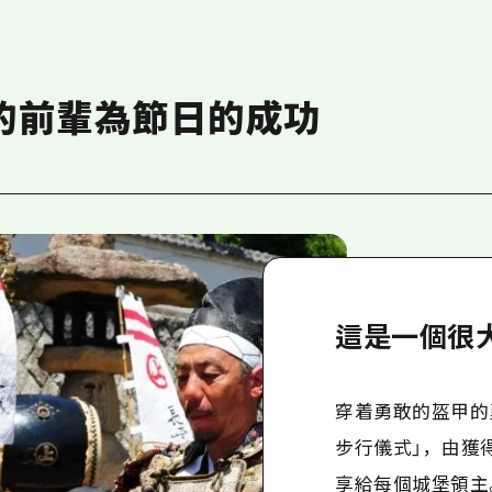
的前輩為節日的成功
這是一個很
穿着勇敢的盔甲的
步行儀式」，由獲
享給每個城堡領主