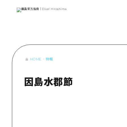
列表
存取
輔助流量摘
設施擁堵
超值遊覽門
HOME
特輯
列
行李寄存及
推
藝
因島水郡節
活
美