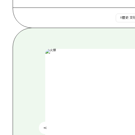
#
歷史·文