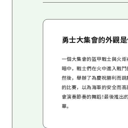
勇士大集會的外觀是
一個大集會的盔甲戰士與火炬
暗中，戰士們在火中進入戰鬥
然後，舉辦了為慶祝勝利而跳
的比賽，以為海軍的安全而高
會演奏節奏的舞蹈！最後推出
華。