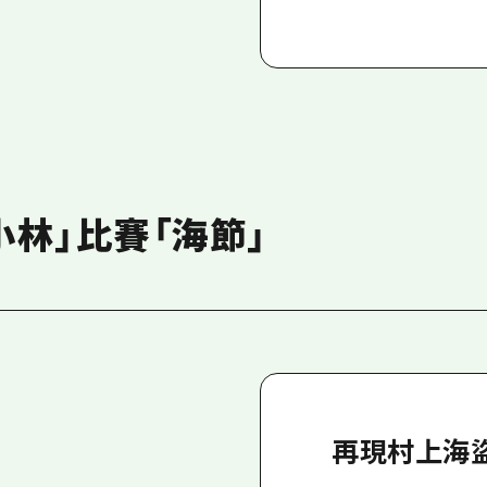
小林」比賽「海節」
再現村上海