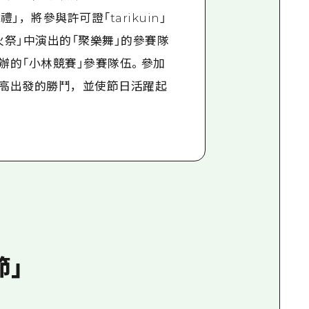
獎典禮」，將參與許可證「tarikuin」
火祭」中演出的「聚樂舞」的參賽隊
辦的「小林競賽」參賽隊伍。參加
高出發的勝鬥，並使節日活躍起
節」