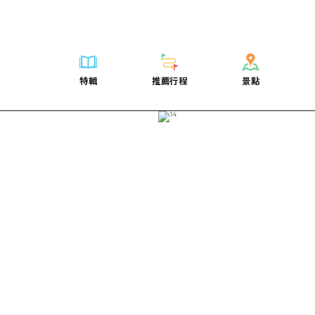
列表
列表
廣島好客通行證
騎自行車
學習·體驗
廣島市內
列表
常見問題
短途旅行
推薦
Dive! Hiroshima 官方向導
廣島免費 Wi-Fi
購物
標準
安芸
廣島市內
照片下載
半天
特輯
推薦行程
景點
要
藝術
廣島隨意旅行
面向外國遊客的街角旅遊信息中心
運動
歷史·文化
答對了
安芸
災難發生期
一日遊
特輯
推薦行程
景點
活動·廟會
志願者指南
夜晚生活
治癒
美北
答對了
廣島縣觀光
1晚2天
票
美食·酒水
廣島視頻
世界遺產
自然
藝北
美北
2晚3天
表
列表
騎自行車
列表
學習·體驗
廣島市內
列表
廣島好客通行
短途旅
運送服務
宮島周邊
藝北
薦
Dive! Hiroshima 官方向導
購物
存取
標準
安芸
廣島市內
廣島免費 Wi-
半天
東山口
宮島周邊
術
廣島隨意旅行
運動
輔助流量摘要
歷史·文化
答對了
安芸
面向外國遊客
一日遊
東山口
動·廟會
夜晚生活
設施擁堵
治癒
美北
答對了
志願者指南
1晚2天
愛媛
食·酒水
世界遺產
超值遊覽門票
自然
藝北
美北
廣島視頻
2晚3
島根
行李寄存及運送服務
宮島周邊
藝北
東山口
宮島周邊
東山口