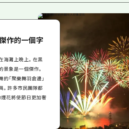
傑作的一個字
在海灘上晚上。在黑
的景象是一個傑作。
舞的「聚樂舞羽倉邊」
興。許多市民團隊都
的煙花將使節日更加奢