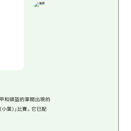
盔甲和頭盔的軍閥出現的
（小葉）」比賽。它已配