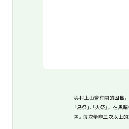
與村上山齋有關的因島，
「島祭」、「火祭」，在黑
置。每次舉辦三次以上的