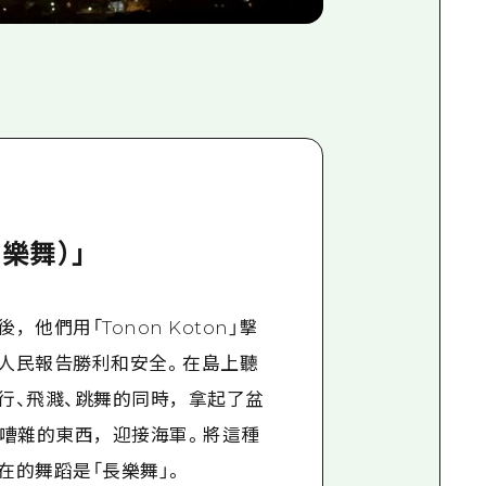
樂舞）」
他們用「Tonon Koton」擊
人民報告勝利和安全。在島上聽
行、飛濺、跳舞的同時，拿起了盆
等嘈雜的東西，迎接海軍。將這種
在的舞蹈是「長樂舞」。