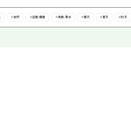
愛媛
島根
化
#
自然
#
活動·廟會
#
美食·酒水
#
春天
#
夏天
#
秋天