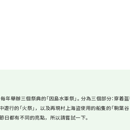
每年舉辦三個祭典的「因島水軍祭」。分為三個部分：穿着
暗中遊行的「火祭」，以及再現村上海盜使用的船隻的「駒葉谷
節日都有不同的亮點，所以請嘗試一下。