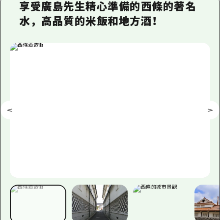
即時訊息
廣島市內
享受廣島先生精心準備的西條的著名
安芸
騎自行車
水，高品質的米飯和地方酒！
安芸
答對了
有用的信息
購物
答對了
美北
運動
列表
HOME
美北
藝北
夜晚生活
存取
藝北
宮島周邊
世界遺產
輔助流量摘要
新聞
宮島周邊
東山口
學習·體驗
設施擁堵
東山口
愛媛
標準
超值遊覽門票
短途旅行
島根
歷史·文化
行李寄存及運送服務
半天
治癒
廣島好客通行證
一日遊
自然
廣島免費 Wi-Fi
1晚2天
面向外國遊客的街角旅遊信息中心