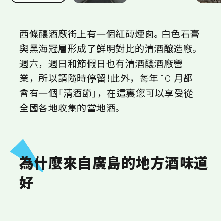
2晚3天
志願者指南
西條釀酒廠街上有一個紅磚煙囱。白色石膏
廣島視頻
與黑海冠層形成了鮮明對比的清酒釀造廠。
常見問題
週六，週日和節假日也有清酒釀酒廠營
照片下載
業，所以請隨時停留！此外，每年 10 月都
會有一個「清酒節」，在這裏您可以享受從
災難發生期間的交通資訊
全國各地收集的當地酒。
廣島縣觀光宣傳冊
為什麼來自廣島的地方酒味道
好