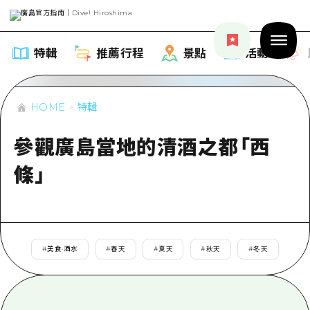
特輯
推薦行程
景點
活動
HOME
特輯
參觀廣島當地的清酒之都「西
特輯
條」
列表
推薦行程
推薦
列表
景點
藝術
#
美食·酒水
#
春天
#
夏天
#
秋天
#
冬天
Dive! Hiroshima 官方向導
列表
活動·廟會
活動
廣島隨意旅行
廣島市內
美食·酒水