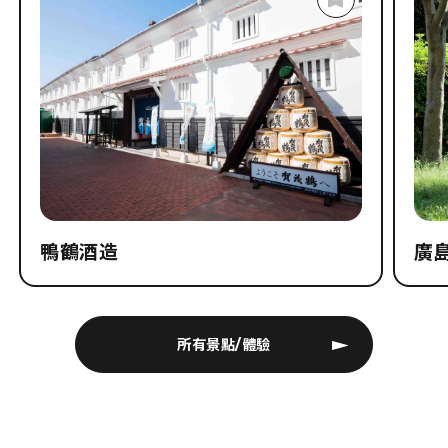
鴨鶴酒造
廣
所有景點/體驗