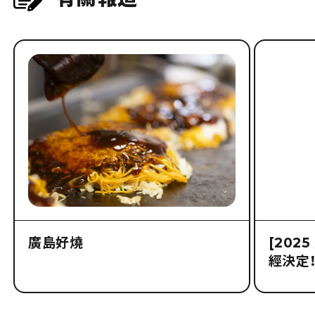
廣島好燒
[202
經決定！