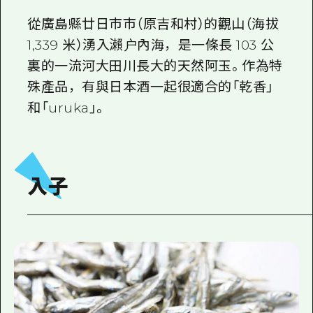
從廣島縣廿日市市（原吉和村）的觀山（海拔
1,339 米）湧入瀨户內海，是一條長 103 公
裏的一流河大田川長大的天然阿玉。作為特
殊產品，有與日本酒一起很適合的「乾香」
和「uruka」。
入子