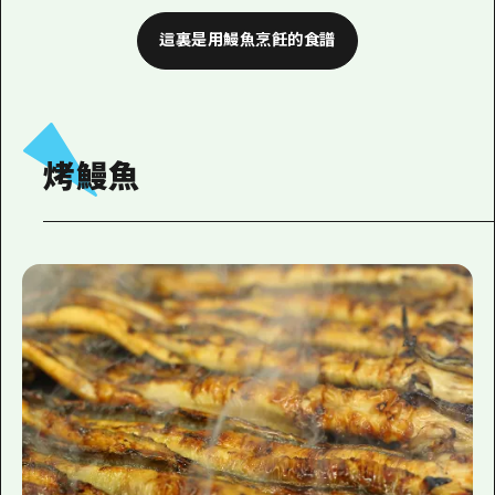
這裏是用鰻魚烹飪的食譜
烤鰻魚