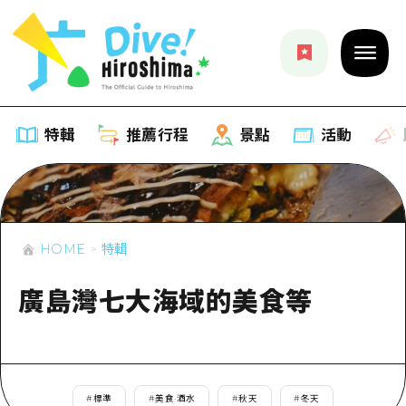
特輯
推薦行程
景點
活動
特輯
HOME
特輯
列表
推薦行程
推薦
廣島灣七大海域的美食等
列表
景點
藝術
Dive! Hiroshima 官方向導
列表
活動·廟會
活動
廣島隨意旅行
廣島市內
美食·酒水
#
標準
#
美食·酒水
#
秋天
#
冬天