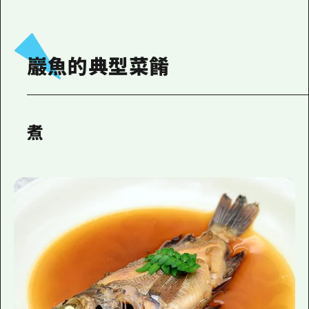
巖魚的典型菜餚
煮