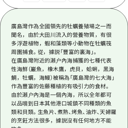
即時訊息
廣島市內
安芸
騎自行車
安芸
答對了
有用的信息
購物
答對了
廣島灣作為全國領先的牡蠣養殖場之一而
美北
運動
列表
聞名，由於大田川流入的營養物質，有很
HOME
美北
藝北
多浮遊植物，蝦和藻類等小動物在牡蠣筏
夜晚生活
存取
藝北
周圍捕食。從，據説「豐富的裏海」。
宮島周邊
世界遺產
輔助流量摘要
新聞
宮島周邊
在廣島灣附近的瀨户內海捕獲的七種代表
東山口
學習·體驗
設施擁堵
性海鮮（巖魚，橡木鷹，虎貝，蛤蜊，黑海
東山口
愛媛
鯛，牡蠣，海鰻）被稱為「廣島灣的七大海」
標準
超值遊覽門票
短途旅行
作為豐富的佐藤種植的有吸引力的食材。
島根
歷史·文化
行李寄存及運送服務
由於瀨户內海是一個內海，所以全年都可
半天
治癒
廣島好客通行證
以品嚐到日本其他港口城鎮不同種類的魚
一日遊
類和貝類。生魚片、煮熟、烤魚、油炸、天婦羅
自然
廣島免費 Wi-Fi
1晚2天
的烹飪方法很多，據説沒有任何地方不能
面向外國遊客的街角旅遊信息中心