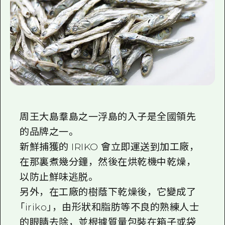
周王大島羣島之一浮島的入子是全國領先
的品牌之一。
新鮮捕獲的 IRIKO 會立即運送到加工廠，
在那裏煮幾分鐘，然後在烘乾機中乾燥，
以防止鮮味逃脱。
另外，在工廠的樹蔭下乾燥後，它變成了
「iriko」，由形狀和脂肪等不良的熟練人士
的眼睛去除，並根據質量包裝在箱子或袋