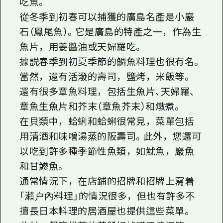
吃魚。
2晚3天
志願者指南
從冬季到初春可以捕獲的廣島名產是小巖
石（鳳尾魚）。它是廣島的特產之一，作為生
廣島視頻
魚片，用姜醬油或天婦羅吃。
常見問題
據説春季到初夏季節的鯛魚料理也很有名。
照片下載
當然，還有活潑的壽司，鹽烤，米飯等。
還有很多章魚料理，包括生魚片、天婦羅、
災難發生期間的交通資訊
章魚生魚片和芥末（章魚芥末）和燉煮。
廣島縣觀光宣傳冊
在貝類中，蛤蜊和蛤蜊很常見，菜單包括
用清酒和味噌湯蒸的阪壽司。此外，您還可
以吃到許多種季節性魚類，如魷魚，巖魚
和甘鰺魚。
通常情況下，在店鋪的招牌和招牌上寫着
「瀨户內料理」的情況很多，但也有許多不
擅長日本料理的居酒屋也提供這些菜單。