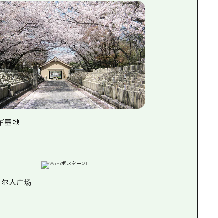
陆军墓地
摩尔人广场