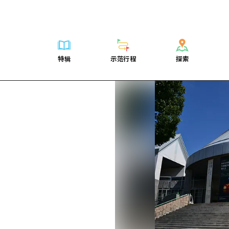
列表
列表
广岛表情周游券
骑自行车
学习·体验
广岛市内
列表
常见问题解
短途旅行
推荐
Dive!Hiroshima官方向导
广岛免费无线上网
购物
标准
安艺
广岛市内
照片下载
半天
特辑
示范行程
探索
要
艺术
广岛随意旅行
面向外国游客的街角旅游信息中心
运动
历史·文化
答对了
安艺
灾难发生期
一日游
特辑
示范行程
探索
活动·庙会
志愿者指南
夜晚生活
治愈
美北
答對了
广岛观光宣
1晚2天
门票
美食·酒水
通过视频介绍广岛县的魅力！
世界遗产
自然
艺北
美北
2晚3天
表
列表
骑自行车
列表
学习·体验
广岛市内
列表
广岛表情周游
短途旅
运送服务
宫岛周边
艺北
荐
Dive!Hiroshima官方向导
购物
访问访问
标准
安艺
广岛市内
广岛免费无线
半天
东山口
宫岛周边
术
广岛随意旅行
运动
次要流量摘要
历史·文化
答对了
安艺
面向外国游客
一日游
东山口
动·庙会
夜晚生活
设施拥堵
治愈
美北
答對了
志愿者指南
1晚2天
爱媛
食·酒水
世界遗产
超值的游览门票
自然
艺北
美北
通过视频介绍
2晚3天
岛根
行李寄存和运送服务
宫岛周边
艺北
东山口
宫岛周边
东山口