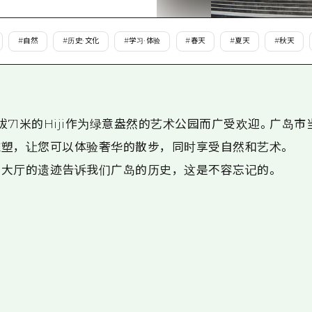
爱媛
岛根
#
自然
#
历史·文化
#
学习·体验
#
春天
#
夏天
#
秋天
拔71米的Hiji作为绿意盎然的艺术公园而广受欢迎。广岛
雕塑，让您可以体验奢华的散步，同时享受自然和艺术。
所大厅的遗迹告诉我们广岛的历史，这是不容忘记的。