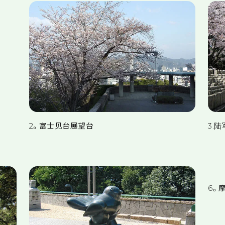
2。富士见台展望台
3.
6。