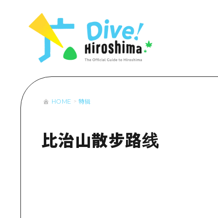
列表
访问访问
次要流量摘
设施拥堵
超值的游览
HOME
特辑
列
行李寄存和
推
艺
比治山散步路线
活
美