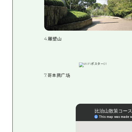
4.雕塑山
7.哥本腾广场